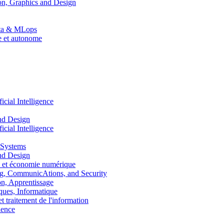
n, Graphics and Design
Data & MLops
le et autonome
ial Intelligence
nd Design
ial Intelligence
 Systems
nd Design
 et économie numérique
, CommunicAtions, and Security
, Apprentissage
ues, Informatique
traitement de l'information
ence