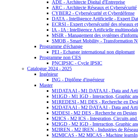
ADE - Architecte Digital d'Entreprise
ARC - Architecte Réseaux et Cybersécurité
CYBER2 - Cybersécurité et Cyberdéfense
DATA - Intelligence Artificielle - Expert 
ECRSI - Expert cybersécurité des réseaux et
IA - IA : Intelligence Artificielle multimoda
MSIR - Management des systèmes d'informa
SMOB - Smart Mobility - Transformation N
Programme d'échange
PEI - Echange international non diplomant
Programme non CES
PNCIPSIC - Cycle IPSIC
Catalogue 2024 - 2025
Ingénieur
ING - Diplôme d'ingénieur
Master
M1DATAAI - M1 DATAAI - Data and Artific
M1IGD - M1 IGD - Interaction, Graphic an
M1REDESI - M1 DES - Recherche en Des
M2DATAAI - M2 DATAAI - Data and Artific
M2DESI - M2 DES - Recherche en Design
M2ICS - M2 ICS - Integration, Circuits and
M2IGD - M2 IGD - Interaction, Graphic an
M2IREN - M2 IREN - Industries de Réseau
M2MICAS - M2 MICAS - Machine learnIng