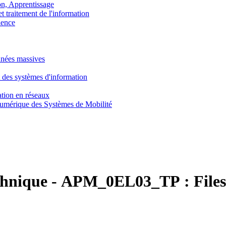
, Apprentissage
traitement de l'information
ence
nnées massives
 des systèmes d'information
tion en réseaux
umérique des Systèmes de Mobilité
chnique
-
APM_0EL03_TP :
File