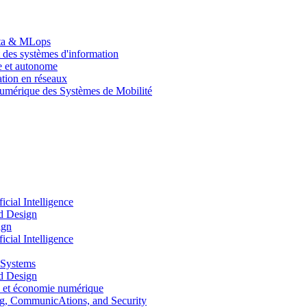
Data & MLops
 des systèmes d'information
le et autonome
tion en réseaux
umérique des Systèmes de Mobilité
ial Intelligence
d Design
ign
ial Intelligence
 Systems
d Design
 et économie numérique
, CommunicAtions, and Security