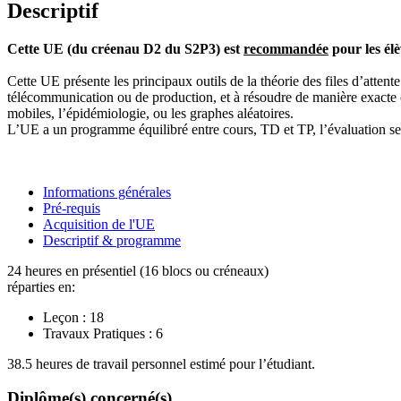
Descriptif
Cette UE (du créenau D2 du S2P3) est
recommandée
pour les élè
Cette UE présente les principaux outils de la théorie des files d’atte
télécommunication ou de production, et à résoudre de manière exacte 
mobiles, l’épidémiologie, ou les graphes aléatoires.
L’UE a un programme équilibré entre cours, TD et TP, l’évaluation se 
Informations générales
Pré-requis
Acquisition de l'UE
Descriptif & programme
24 heures en présentiel (16 blocs ou créneaux)
réparties en:
Leçon :
18
Travaux Pratiques :
6
38.5 heures de travail personnel estimé pour l’étudiant.
Diplôme(s) concerné(s)