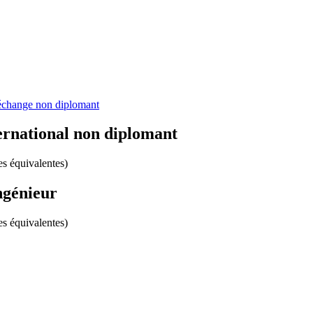
échange non diplomant
ernational non diplomant
s équivalentes)
ngénieur
s équivalentes)