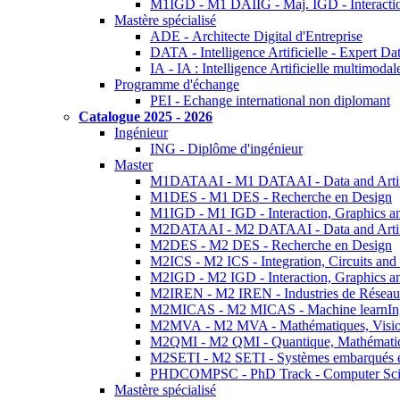
M1IGD - M1 DAIIG - Maj. IGD - Interactio
Mastère spécialisé
ADE - Architecte Digital d'Entreprise
DATA - Intelligence Artificielle - Expert 
IA - IA : Intelligence Artificielle multimoda
Programme d'échange
PEI - Echange international non diplomant
Catalogue 2025 - 2026
Ingénieur
ING - Diplôme d'ingénieur
Master
M1DATAAI - M1 DATAAI - Data and Artific
M1DES - M1 DES - Recherche en Design
M1IGD - M1 IGD - Interaction, Graphics a
M2DATAAI - M2 DATAAI - Data and Artific
M2DES - M2 DES - Recherche en Design
M2ICS - M2 ICS - Integration, Circuits and
M2IGD - M2 IGD - Interaction, Graphics a
M2IREN - M2 IREN - Industries de Réseau
M2MICAS - M2 MICAS - Machine learnIng
M2MVA - M2 MVA - Mathématiques, Vision
M2QMI - M2 QMI - Quantique, Mathématiq
M2SETI - M2 SETI - Systèmes embarqués et 
PHDCOMPSC - PhD Track - Computer Sci
Mastère spécialisé