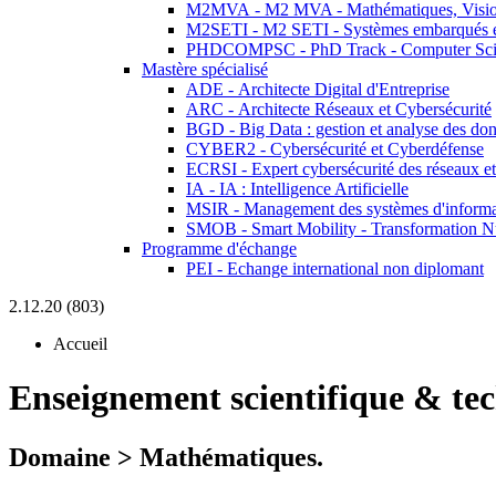
M2MVA - M2 MVA - Mathématiques, Vision
M2SETI - M2 SETI - Systèmes embarqués et 
PHDCOMPSC - PhD Track - Computer Sci
Mastère spécialisé
ADE - Architecte Digital d'Entreprise
ARC - Architecte Réseaux et Cybersécurité
BGD - Big Data : gestion et analyse des do
CYBER2 - Cybersécurité et Cyberdéfense
ECRSI - Expert cybersécurité des réseaux et
IA - IA : Intelligence Artificielle
MSIR - Management des systèmes d'informa
SMOB - Smart Mobility - Transformation N
Programme d'échange
PEI - Echange international non diplomant
2.12.20 (803)
Accueil
Enseignement scientifique & te
Domaine > Mathématiques.