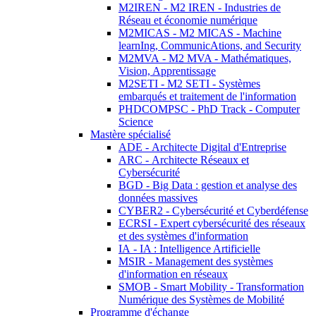
M2IREN - M2 IREN - Industries de
Réseau et économie numérique
M2MICAS - M2 MICAS - Machine
learnIng, CommunicAtions, and Security
M2MVA - M2 MVA - Mathématiques,
Vision, Apprentissage
M2SETI - M2 SETI - Systèmes
embarqués et traitement de l'information
PHDCOMPSC - PhD Track - Computer
Science
Mastère spécialisé
ADE - Architecte Digital d'Entreprise
ARC - Architecte Réseaux et
Cybersécurité
BGD - Big Data : gestion et analyse des
données massives
CYBER2 - Cybersécurité et Cyberdéfense
ECRSI - Expert cybersécurité des réseaux
et des systèmes d'information
IA - IA : Intelligence Artificielle
MSIR - Management des systèmes
d'information en réseaux
SMOB - Smart Mobility - Transformation
Numérique des Systèmes de Mobilité
Programme d'échange