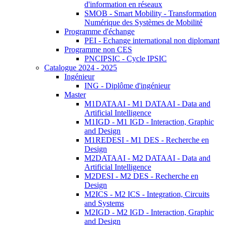
d'information en réseaux
SMOB - Smart Mobility - Transformation
Numérique des Systèmes de Mobilité
Programme d'échange
PEI - Echange international non diplomant
Programme non CES
PNCIPSIC - Cycle IPSIC
Catalogue 2024 - 2025
Ingénieur
ING - Diplôme d'ingénieur
Master
M1DATAAI - M1 DATAAI - Data and
Artificial Intelligence
M1IGD - M1 IGD - Interaction, Graphic
and Design
M1REDESI - M1 DES - Recherche en
Design
M2DATAAI - M2 DATAAI - Data and
Artificial Intelligence
M2DESI - M2 DES - Recherche en
Design
M2ICS - M2 ICS - Integration, Circuits
and Systems
M2IGD - M2 IGD - Interaction, Graphic
and Design