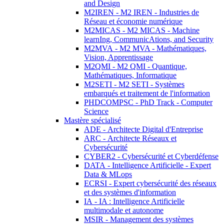
and Design
M2IREN - M2 IREN - Industries de
Réseau et économie numérique
M2MICAS - M2 MICAS - Machine
learnIng, CommunicAtions, and Security
M2MVA - M2 MVA - Mathématiques,
Vision, Apprentissage
M2QMI - M2 QMI - Quantique,
Mathématiques, Informatique
M2SETI - M2 SETI - Systèmes
embarqués et traitement de l'information
PHDCOMPSC - PhD Track - Computer
Science
Mastère spécialisé
ADE - Architecte Digital d'Entreprise
ARC - Architecte Réseaux et
Cybersécurité
CYBER2 - Cybersécurité et Cyberdéfense
DATA - Intelligence Artificielle - Expert
Data & MLops
ECRSI - Expert cybersécurité des réseaux
et des systèmes d'information
IA - IA : Intelligence Artificielle
multimodale et autonome
MSIR - Management des systèmes