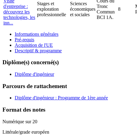
Visite
Cours du
Stages et
Sciences
d'entreprise :
Tronc
exploration
économiques
8
découvrez les
Commun
professionnelle
et sociales
technologies, les
BCI 1A.
inn...
Informations générales
Pré-requis
Acquisition de l'UE
Descriptif & programme
Diplôme(s) concerné(s)
Diplôme d'ingénieur
Parcours de rattachement
Diplôme d'ingénieur : Programme de 1ère année
Format des notes
Numérique sur 20
Littérale/grade européen