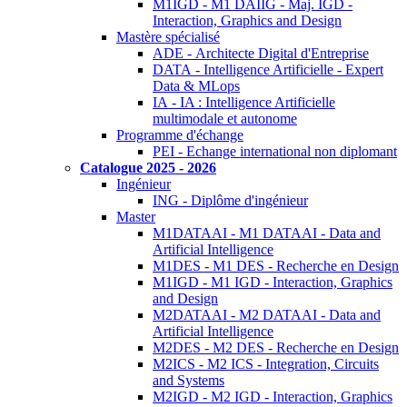
M1IGD - M1 DAIIG - Maj. IGD -
Interaction, Graphics and Design
Mastère spécialisé
ADE - Architecte Digital d'Entreprise
DATA - Intelligence Artificielle - Expert
Data & MLops
IA - IA : Intelligence Artificielle
multimodale et autonome
Programme d'échange
PEI - Echange international non diplomant
Catalogue 2025 - 2026
Ingénieur
ING - Diplôme d'ingénieur
Master
M1DATAAI - M1 DATAAI - Data and
Artificial Intelligence
M1DES - M1 DES - Recherche en Design
M1IGD - M1 IGD - Interaction, Graphics
and Design
M2DATAAI - M2 DATAAI - Data and
Artificial Intelligence
M2DES - M2 DES - Recherche en Design
M2ICS - M2 ICS - Integration, Circuits
and Systems
M2IGD - M2 IGD - Interaction, Graphics