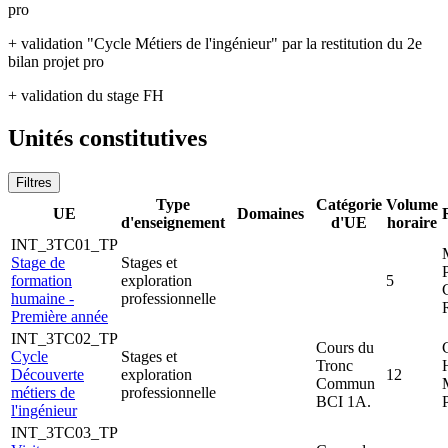
pro
+ validation "Cycle Métiers de l'ingénieur" par la restitution du 2e
bilan projet pro
+ validation du stage FH
Unités constitutives
Filtres
Type
Catégorie
Volume
UE
Domaines
d'enseignement
d'UE
horaire
INT_3TC01_TP
Stage de
Stages et
formation
exploration
5
humaine -
professionnelle
Première année
INT_3TC02_TP
Cours du
Cycle
Stages et
Tronc
Découverte
exploration
12
Commun
métiers de
professionnelle
BCI 1A.
l'ingénieur
INT_3TC03_TP