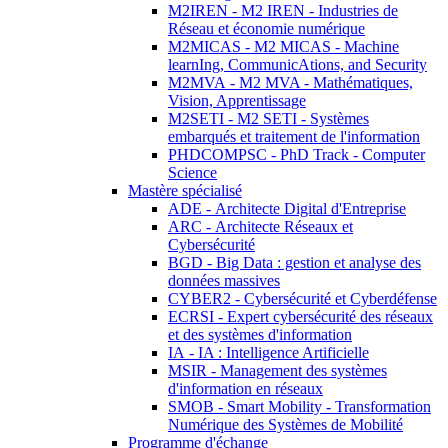
M2IREN - M2 IREN - Industries de
Réseau et économie numérique
M2MICAS - M2 MICAS - Machine
learnIng, CommunicAtions, and Security
M2MVA - M2 MVA - Mathématiques,
Vision, Apprentissage
M2SETI - M2 SETI - Systèmes
embarqués et traitement de l'information
PHDCOMPSC - PhD Track - Computer
Science
Mastère spécialisé
ADE - Architecte Digital d'Entreprise
ARC - Architecte Réseaux et
Cybersécurité
BGD - Big Data : gestion et analyse des
données massives
CYBER2 - Cybersécurité et Cyberdéfense
ECRSI - Expert cybersécurité des réseaux
et des systèmes d'information
IA - IA : Intelligence Artificielle
MSIR - Management des systèmes
d'information en réseaux
SMOB - Smart Mobility - Transformation
Numérique des Systèmes de Mobilité
Programme d'échange