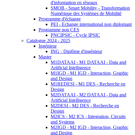
d'information en réseaux
SMOB - Smart Mobility - Transformation
Numérique des Systèmes de Mobilité
Programme d'échange
PEI - Echange international non diplomant
Programme non CES
PNCIPSIC - Cycle IPSIC
Catalogue 2024 - 2025
Ingénieur
ING - Diplôme d'ingénieur
Master
M1DATAAI - M1 DATAAI - Data and
Artificial Intelligence
M1IGD - M1 IGD - Interaction, Graphic
and Design
M1REDESI - M1 DES - Recherche en
Design
M2DATAAI - M2 DATAAI - Data and
Artificial Intelligence
M2DESI - M2 DES - Recherche en
Design
M2ICS - M2 ICS - Integration, Circuits
and Systems
M2IGD - M2 IGD - Interaction, Graphic
and Design