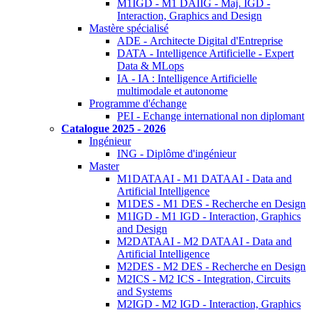
M1IGD - M1 DAIIG - Maj. IGD -
Interaction, Graphics and Design
Mastère spécialisé
ADE - Architecte Digital d'Entreprise
DATA - Intelligence Artificielle - Expert
Data & MLops
IA - IA : Intelligence Artificielle
multimodale et autonome
Programme d'échange
PEI - Echange international non diplomant
Catalogue 2025 - 2026
Ingénieur
ING - Diplôme d'ingénieur
Master
M1DATAAI - M1 DATAAI - Data and
Artificial Intelligence
M1DES - M1 DES - Recherche en Design
M1IGD - M1 IGD - Interaction, Graphics
and Design
M2DATAAI - M2 DATAAI - Data and
Artificial Intelligence
M2DES - M2 DES - Recherche en Design
M2ICS - M2 ICS - Integration, Circuits
and Systems
M2IGD - M2 IGD - Interaction, Graphics