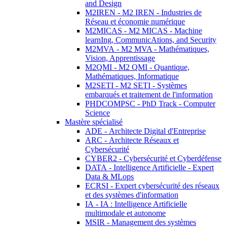
and Design
M2IREN - M2 IREN - Industries de
Réseau et économie numérique
M2MICAS - M2 MICAS - Machine
learnIng, CommunicAtions, and Security
M2MVA - M2 MVA - Mathématiques,
Vision, Apprentissage
M2QMI - M2 QMI - Quantique,
Mathématiques, Informatique
M2SETI - M2 SETI - Systèmes
embarqués et traitement de l'information
PHDCOMPSC - PhD Track - Computer
Science
Mastère spécialisé
ADE - Architecte Digital d'Entreprise
ARC - Architecte Réseaux et
Cybersécurité
CYBER2 - Cybersécurité et Cyberdéfense
DATA - Intelligence Artificielle - Expert
Data & MLops
ECRSI - Expert cybersécurité des réseaux
et des systèmes d'information
IA - IA : Intelligence Artificielle
multimodale et autonome
MSIR - Management des systèmes