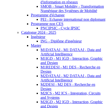
d'information en réseaux
SMOB - Smart Mobility - Transformation
Numérique des Systèmes de Mobilité
Programme d'échange
PEI - Echange international non diplomant
Programme non CES
PNCIPSIC - Cycle IPSIC
Catalogue 2024 - 2025
Ingénieur
ING - Diplôme d'ingénieur
Master
M1DATAAI - M1 DATAAI - Data and
Artificial Intelligence
M1IGD - M1 IGD - Interaction, Graphic
and Design
M1REDESI - M1 DES - Recherche en
Design
M2DATAAI - M2 DATAAI - Data and
Artificial Intelligence
M2DESI - M2 DES - Recherche en
Design
M2ICS - M2 ICS - Integration, Circuits
and Systems
M2IGD - M2 IGD - Interaction, Graphic
and Design