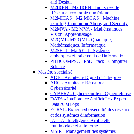
and Design
M2IREN - M2 IREN - Industries de
Réseau et économie numérique
M2MICAS - M2 MICAS - Machine
learnIng, CommunicAtions, and Security
M2MVA - M2 MVA - Mathématiques,
Vision, Apprentissage
M2QMI - M2 QMI - Quantique,
Mathématiques, Informatique
M2SETI - M2 SETI - Systèmes
embarqués et traitement de l'information
PHDCOMPSC - PhD Track - Computer
Science
Mastère spécialisé
ADE - Architecte Digital d'Entreprise
ARC - Architecte Réseaux et
Cybersécurité
CYBER2 - Cybersécurité et Cyberdéfense
DATA - Intelligence Artificielle - Expert
Data & MLops
ECRSI - Expert cybersécurité des réseaux
et des systèmes d'information
IA - IA : Intelligence Artificielle
multimodale et autonome
MSIR - Management des systèmes