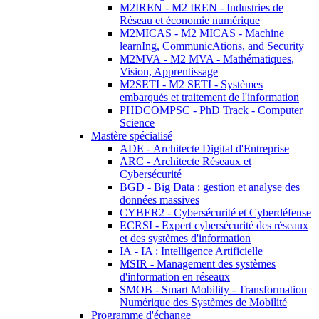
M2IREN - M2 IREN - Industries de
Réseau et économie numérique
M2MICAS - M2 MICAS - Machine
learnIng, CommunicAtions, and Security
M2MVA - M2 MVA - Mathématiques,
Vision, Apprentissage
M2SETI - M2 SETI - Systèmes
embarqués et traitement de l'information
PHDCOMPSC - PhD Track - Computer
Science
Mastère spécialisé
ADE - Architecte Digital d'Entreprise
ARC - Architecte Réseaux et
Cybersécurité
BGD - Big Data : gestion et analyse des
données massives
CYBER2 - Cybersécurité et Cyberdéfense
ECRSI - Expert cybersécurité des réseaux
et des systèmes d'information
IA - IA : Intelligence Artificielle
MSIR - Management des systèmes
d'information en réseaux
SMOB - Smart Mobility - Transformation
Numérique des Systèmes de Mobilité
Programme d'échange