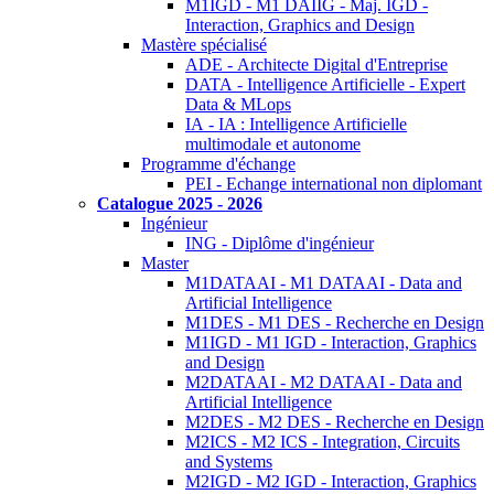
M1IGD - M1 DAIIG - Maj. IGD -
Interaction, Graphics and Design
Mastère spécialisé
ADE - Architecte Digital d'Entreprise
DATA - Intelligence Artificielle - Expert
Data & MLops
IA - IA : Intelligence Artificielle
multimodale et autonome
Programme d'échange
PEI - Echange international non diplomant
Catalogue 2025 - 2026
Ingénieur
ING - Diplôme d'ingénieur
Master
M1DATAAI - M1 DATAAI - Data and
Artificial Intelligence
M1DES - M1 DES - Recherche en Design
M1IGD - M1 IGD - Interaction, Graphics
and Design
M2DATAAI - M2 DATAAI - Data and
Artificial Intelligence
M2DES - M2 DES - Recherche en Design
M2ICS - M2 ICS - Integration, Circuits
and Systems
M2IGD - M2 IGD - Interaction, Graphics