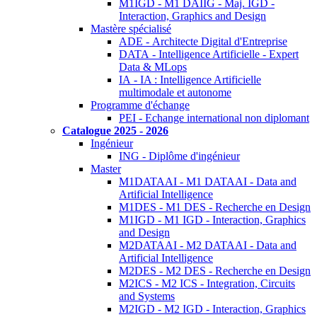
M1IGD - M1 DAIIG - Maj. IGD -
Interaction, Graphics and Design
Mastère spécialisé
ADE - Architecte Digital d'Entreprise
DATA - Intelligence Artificielle - Expert
Data & MLops
IA - IA : Intelligence Artificielle
multimodale et autonome
Programme d'échange
PEI - Echange international non diplomant
Catalogue 2025 - 2026
Ingénieur
ING - Diplôme d'ingénieur
Master
M1DATAAI - M1 DATAAI - Data and
Artificial Intelligence
M1DES - M1 DES - Recherche en Design
M1IGD - M1 IGD - Interaction, Graphics
and Design
M2DATAAI - M2 DATAAI - Data and
Artificial Intelligence
M2DES - M2 DES - Recherche en Design
M2ICS - M2 ICS - Integration, Circuits
and Systems
M2IGD - M2 IGD - Interaction, Graphics