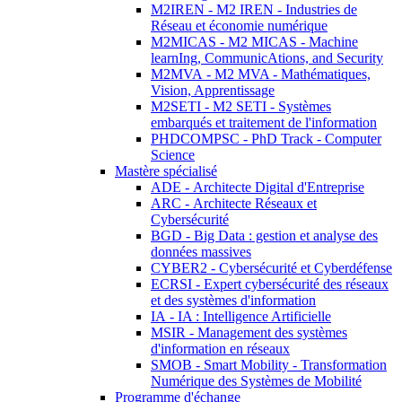
M2IREN - M2 IREN - Industries de
Réseau et économie numérique
M2MICAS - M2 MICAS - Machine
learnIng, CommunicAtions, and Security
M2MVA - M2 MVA - Mathématiques,
Vision, Apprentissage
M2SETI - M2 SETI - Systèmes
embarqués et traitement de l'information
PHDCOMPSC - PhD Track - Computer
Science
Mastère spécialisé
ADE - Architecte Digital d'Entreprise
ARC - Architecte Réseaux et
Cybersécurité
BGD - Big Data : gestion et analyse des
données massives
CYBER2 - Cybersécurité et Cyberdéfense
ECRSI - Expert cybersécurité des réseaux
et des systèmes d'information
IA - IA : Intelligence Artificielle
MSIR - Management des systèmes
d'information en réseaux
SMOB - Smart Mobility - Transformation
Numérique des Systèmes de Mobilité
Programme d'échange