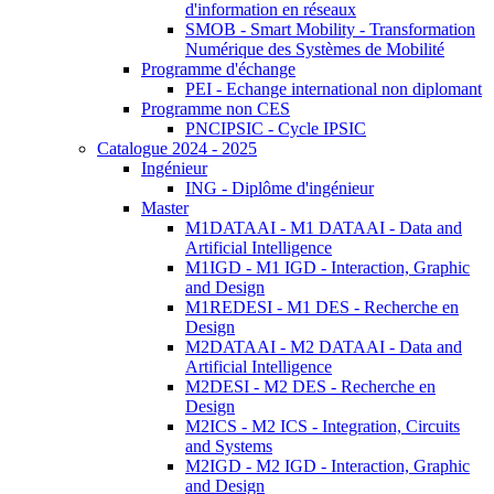
d'information en réseaux
SMOB - Smart Mobility - Transformation
Numérique des Systèmes de Mobilité
Programme d'échange
PEI - Echange international non diplomant
Programme non CES
PNCIPSIC - Cycle IPSIC
Catalogue 2024 - 2025
Ingénieur
ING - Diplôme d'ingénieur
Master
M1DATAAI - M1 DATAAI - Data and
Artificial Intelligence
M1IGD - M1 IGD - Interaction, Graphic
and Design
M1REDESI - M1 DES - Recherche en
Design
M2DATAAI - M2 DATAAI - Data and
Artificial Intelligence
M2DESI - M2 DES - Recherche en
Design
M2ICS - M2 ICS - Integration, Circuits
and Systems
M2IGD - M2 IGD - Interaction, Graphic
and Design