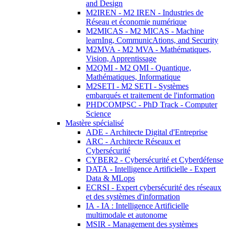
and Design
M2IREN - M2 IREN - Industries de
Réseau et économie numérique
M2MICAS - M2 MICAS - Machine
learnIng, CommunicAtions, and Security
M2MVA - M2 MVA - Mathématiques,
Vision, Apprentissage
M2QMI - M2 QMI - Quantique,
Mathématiques, Informatique
M2SETI - M2 SETI - Systèmes
embarqués et traitement de l'information
PHDCOMPSC - PhD Track - Computer
Science
Mastère spécialisé
ADE - Architecte Digital d'Entreprise
ARC - Architecte Réseaux et
Cybersécurité
CYBER2 - Cybersécurité et Cyberdéfense
DATA - Intelligence Artificielle - Expert
Data & MLops
ECRSI - Expert cybersécurité des réseaux
et des systèmes d'information
IA - IA : Intelligence Artificielle
multimodale et autonome
MSIR - Management des systèmes