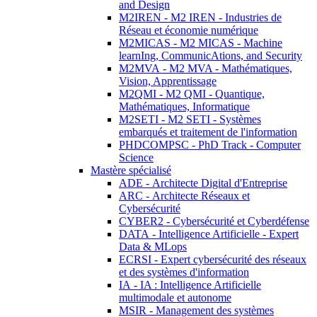
and Design
M2IREN - M2 IREN - Industries de
Réseau et économie numérique
M2MICAS - M2 MICAS - Machine
learnIng, CommunicAtions, and Security
M2MVA - M2 MVA - Mathématiques,
Vision, Apprentissage
M2QMI - M2 QMI - Quantique,
Mathématiques, Informatique
M2SETI - M2 SETI - Systèmes
embarqués et traitement de l'information
PHDCOMPSC - PhD Track - Computer
Science
Mastère spécialisé
ADE - Architecte Digital d'Entreprise
ARC - Architecte Réseaux et
Cybersécurité
CYBER2 - Cybersécurité et Cyberdéfense
DATA - Intelligence Artificielle - Expert
Data & MLops
ECRSI - Expert cybersécurité des réseaux
et des systèmes d'information
IA - IA : Intelligence Artificielle
multimodale et autonome
MSIR - Management des systèmes