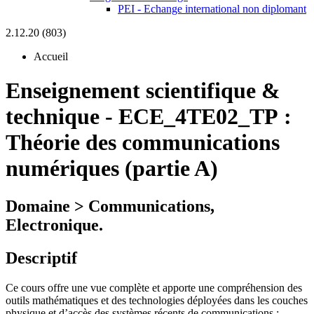
PEI - Echange international non diplomant
2.12.20 (803)
Accueil
Enseignement scientifique &
technique
-
ECE_4TE02_TP :
Théorie des communications
numériques (partie A)
Domaine > Communications,
Electronique.
Descriptif
Ce cours offre une vue complète et apporte une compréhension des
outils mathématiques et des technologies déployées dans les couches
physique et d’accès des systèmes récents de communications :