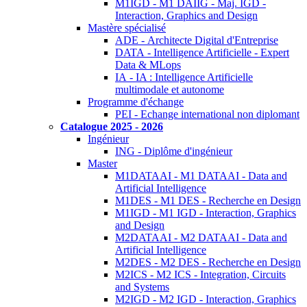
M1IGD - M1 DAIIG - Maj. IGD -
Interaction, Graphics and Design
Mastère spécialisé
ADE - Architecte Digital d'Entreprise
DATA - Intelligence Artificielle - Expert
Data & MLops
IA - IA : Intelligence Artificielle
multimodale et autonome
Programme d'échange
PEI - Echange international non diplomant
Catalogue 2025 - 2026
Ingénieur
ING - Diplôme d'ingénieur
Master
M1DATAAI - M1 DATAAI - Data and
Artificial Intelligence
M1DES - M1 DES - Recherche en Design
M1IGD - M1 IGD - Interaction, Graphics
and Design
M2DATAAI - M2 DATAAI - Data and
Artificial Intelligence
M2DES - M2 DES - Recherche en Design
M2ICS - M2 ICS - Integration, Circuits
and Systems
M2IGD - M2 IGD - Interaction, Graphics