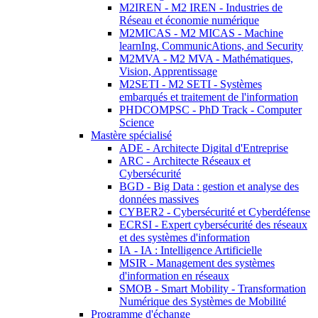
M2IREN - M2 IREN - Industries de
Réseau et économie numérique
M2MICAS - M2 MICAS - Machine
learnIng, CommunicAtions, and Security
M2MVA - M2 MVA - Mathématiques,
Vision, Apprentissage
M2SETI - M2 SETI - Systèmes
embarqués et traitement de l'information
PHDCOMPSC - PhD Track - Computer
Science
Mastère spécialisé
ADE - Architecte Digital d'Entreprise
ARC - Architecte Réseaux et
Cybersécurité
BGD - Big Data : gestion et analyse des
données massives
CYBER2 - Cybersécurité et Cyberdéfense
ECRSI - Expert cybersécurité des réseaux
et des systèmes d'information
IA - IA : Intelligence Artificielle
MSIR - Management des systèmes
d'information en réseaux
SMOB - Smart Mobility - Transformation
Numérique des Systèmes de Mobilité
Programme d'échange