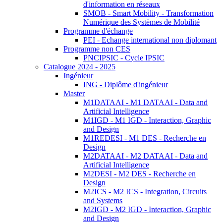
d'information en réseaux
SMOB - Smart Mobility - Transformation
Numérique des Systèmes de Mobilité
Programme d'échange
PEI - Echange international non diplomant
Programme non CES
PNCIPSIC - Cycle IPSIC
Catalogue 2024 - 2025
Ingénieur
ING - Diplôme d'ingénieur
Master
M1DATAAI - M1 DATAAI - Data and
Artificial Intelligence
M1IGD - M1 IGD - Interaction, Graphic
and Design
M1REDESI - M1 DES - Recherche en
Design
M2DATAAI - M2 DATAAI - Data and
Artificial Intelligence
M2DESI - M2 DES - Recherche en
Design
M2ICS - M2 ICS - Integration, Circuits
and Systems
M2IGD - M2 IGD - Interaction, Graphic
and Design