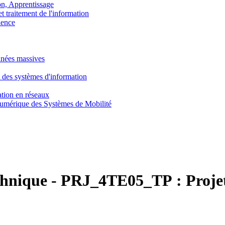
, Apprentissage
traitement de l'information
ence
nnées massives
 des systèmes d'information
tion en réseaux
umérique des Systèmes de Mobilité
chnique
-
PRJ_4TE05_TP :
Proje