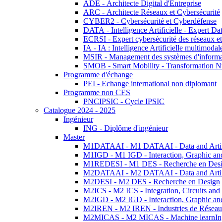
ADE - Architecte Digital d'Entreprise
ARC - Architecte Réseaux et Cybersécurité
CYBER2 - Cybersécurité et Cyberdéfense
DATA - Intelligence Artificielle - Expert 
ECRSI - Expert cybersécurité des réseaux et
IA - IA : Intelligence Artificielle multimoda
MSIR - Management des systèmes d'informa
SMOB - Smart Mobility - Transformation N
Programme d'échange
PEI - Echange international non diplomant
Programme non CES
PNCIPSIC - Cycle IPSIC
Catalogue 2024 - 2025
Ingénieur
ING - Diplôme d'ingénieur
Master
M1DATAAI - M1 DATAAI - Data and Artific
M1IGD - M1 IGD - Interaction, Graphic an
M1REDESI - M1 DES - Recherche en Des
M2DATAAI - M2 DATAAI - Data and Artific
M2DESI - M2 DES - Recherche en Design
M2ICS - M2 ICS - Integration, Circuits and
M2IGD - M2 IGD - Interaction, Graphic an
M2IREN - M2 IREN - Industries de Réseau
M2MICAS - M2 MICAS - Machine learnIng