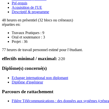
Pré-requis
Acquisition de l'UE
Descriptif & programme
48 heures en présentiel (32 blocs ou créneaux)
réparties en:
Travaux Pratiques :
9
Oral et soutenance :
3
Projet :
36
77 heures de travail personnel estimé pour l’étudiant.
effectifs minimal / maximal:
2
/
20
Diplôme(s) concerné(s)
Echange international non diplomant
Diplôme d'ingénieur
Parcours de rattachement
Filière Télécommunications : des données aux systèmes (créne