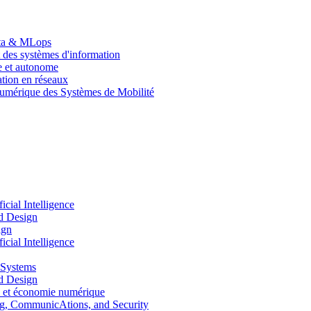
Data & MLops
 des systèmes d'information
le et autonome
tion en réseaux
umérique des Systèmes de Mobilité
ial Intelligence
d Design
ign
ial Intelligence
 Systems
d Design
 et économie numérique
, CommunicAtions, and Security