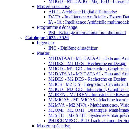
M1IGD - M1 DAIIG - Maj. IGD - Interactio
Mastère spécialisé
ADE - Architecte Digital d'Entreprise
DATA - Intelligence Artificielle - Expert 
IA - IA : Intelligence Artificielle multimoda
Programme d'échange
PEI - Echange international non diplomant
Catalogue 2025 - 2026
Ingénieur
ING - Diplôme d'ingénieur
Master
M1DATAAI - M1 DATAAI - Data and Artific
M1DES - M1 DES - Recherche en Design
M1IGD - M1 IGD - Interaction, Graphics a
M2DATAAI - M2 DATAAI - Data and Artific
M2DES - M2 DES - Recherche en Design
M2ICS - M2 ICS - Integration, Circuits and
M2IGD - M2 IGD - Interaction, Graphics a
M2IREN - M2 IREN - Industries de Réseau
M2MICAS - M2 MICAS - Machine learnIng
M2MVA - M2 MVA - Mathématiques, Vision
M2QMI - M2 QMI - Quantique, Mathématiq
M2SETI - M2 SETI - Systèmes embarqués et 
PHDCOMPSC - PhD Track - Computer Sci
Mastère spécialisé