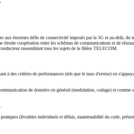
.
dre aux énormes
défis de connectivité imposés par la 5G et au-delà, du
t
e étroite coopération
entre les
schémas de communications et de réseaux 
 conducteur rassemblant
tous les sujets de la filière TELECOM.
à des critères de performances (tels que le taux d'erreur) en s'appuya
 communication de données en général (modulation, codage) et comme sign
.
pratiques (livrables individuels et délais, maintenabilité du code, présenta