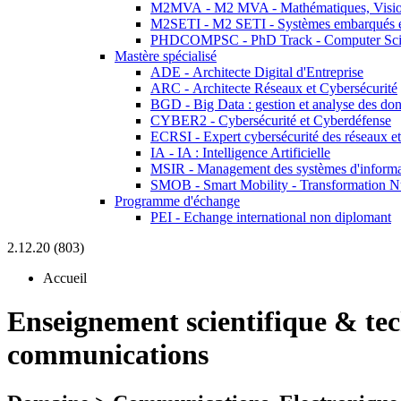
M2MVA - M2 MVA - Mathématiques, Vision
M2SETI - M2 SETI - Systèmes embarqués et 
PHDCOMPSC - PhD Track - Computer Sci
Mastère spécialisé
ADE - Architecte Digital d'Entreprise
ARC - Architecte Réseaux et Cybersécurité
BGD - Big Data : gestion et analyse des do
CYBER2 - Cybersécurité et Cyberdéfense
ECRSI - Expert cybersécurité des réseaux et
IA - IA : Intelligence Artificielle
MSIR - Management des systèmes d'informa
SMOB - Smart Mobility - Transformation N
Programme d'échange
PEI - Echange international non diplomant
2.12.20 (803)
Accueil
Enseignement scientifique & te
communications