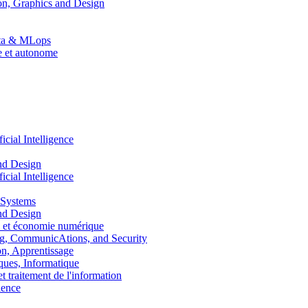
n, Graphics and Design
Data & MLops
le et autonome
ial Intelligence
nd Design
ial Intelligence
 Systems
nd Design
 et économie numérique
, CommunicAtions, and Security
, Apprentissage
ues, Informatique
traitement de l'information
ence