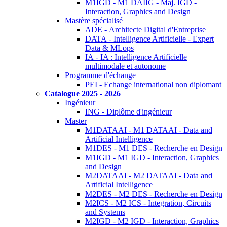
M1IGD - M1 DAIIG - Maj. IGD -
Interaction, Graphics and Design
Mastère spécialisé
ADE - Architecte Digital d'Entreprise
DATA - Intelligence Artificielle - Expert
Data & MLops
IA - IA : Intelligence Artificielle
multimodale et autonome
Programme d'échange
PEI - Echange international non diplomant
Catalogue 2025 - 2026
Ingénieur
ING - Diplôme d'ingénieur
Master
M1DATAAI - M1 DATAAI - Data and
Artificial Intelligence
M1DES - M1 DES - Recherche en Design
M1IGD - M1 IGD - Interaction, Graphics
and Design
M2DATAAI - M2 DATAAI - Data and
Artificial Intelligence
M2DES - M2 DES - Recherche en Design
M2ICS - M2 ICS - Integration, Circuits
and Systems
M2IGD - M2 IGD - Interaction, Graphics