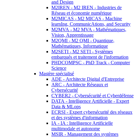
and Design
M2IREN - M2 IREN - Industries de
Réseau et économie numérique
M2MICAS - M2 MICAS - Machine
learnIng, CommunicAtions, and Security
M2MVA - M2 MVA - Mathématiques,
Vision, Apprentissage
M2QMI - M2 QMI - Quantique,
Mathématiques, Informatique
M2SETI - M2 SETI - Systèmes
embarqués et traitement de l'information
PHDCOMPSC - PhD Track - Computer
Science
Mastère spécialisé
ADE - Architecte Digital d'Entreprise
ARC - Architecte Réseaux et
Cybersécurité
CYBER2 - Cybersécurité et Cyberdéfense
DATA - Intelligence Artificielle - Expert
Data & MLops
ECRSI - Expert cybersécurité des réseaux
et des systèmes d'information
IA - IA : Intelligence Artificielle
multimodale et autonome
MSIR - Management des systèmes