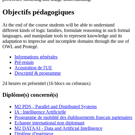
Objectifs pédagogiques
At the end of the course students will be able to understand
different kinds of logic families, formulate reasoning in such formal
languages, and manipulate tools to represent knowledge and its
adaptation to imprecise and incomplete domains through the use of
OWL and Protegé.
Informations générales
Pré-requis
Acquisition de l'UE
Descriptif & programme
24 heures en présentiel (16 blocs ou créneaux)
Diplôme(s) concerné(s)
M2 PDS - Parallel and Distributed Systems
IA : Intelligence Artificielle
Programme de mobilité des établissements français partenaires
Echange international non diplomant
M2 DATAAI - Data and Artificial Intelligence
Diplôme d'ingénieur