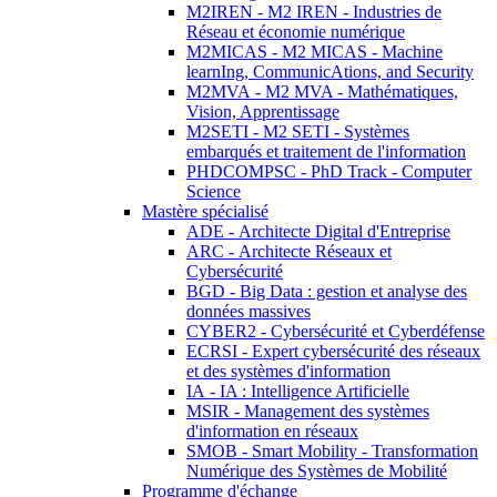
M2IREN - M2 IREN - Industries de
Réseau et économie numérique
M2MICAS - M2 MICAS - Machine
learnIng, CommunicAtions, and Security
M2MVA - M2 MVA - Mathématiques,
Vision, Apprentissage
M2SETI - M2 SETI - Systèmes
embarqués et traitement de l'information
PHDCOMPSC - PhD Track - Computer
Science
Mastère spécialisé
ADE - Architecte Digital d'Entreprise
ARC - Architecte Réseaux et
Cybersécurité
BGD - Big Data : gestion et analyse des
données massives
CYBER2 - Cybersécurité et Cyberdéfense
ECRSI - Expert cybersécurité des réseaux
et des systèmes d'information
IA - IA : Intelligence Artificielle
MSIR - Management des systèmes
d'information en réseaux
SMOB - Smart Mobility - Transformation
Numérique des Systèmes de Mobilité
Programme d'échange