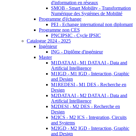
d'information en réseaux
SMOB - Smart Mobility - Transformation
Numérique des Systèmes de Mobilité
Programme d'échange
PEI - Echange international non diplomant
Programme non CES
PNCIPSIC - Cycle IPSIC
Catalogue 2024 - 2025
Ingénieur
ING - Diplôme d'ingénieur
Master
M1DATAAI - M1 DATAAI - Data and
Artificial Intelligence
M1IGD - M1 IGD - Interaction, Graphic
and Design
M1REDESI - M1 DES - Recherche en
Design
M2DATAAI - M2 DATAAI - Data and
Artificial Intelligence
M2DESI - M2 DES - Recherche en
Design
M2ICS - M2 ICS - Integration, Circuits
and Systems
M2IGD - M2 IGD - Interaction, Graphic
and Design