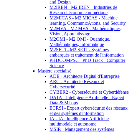
and Design
M2IREN - M2 IREN - Industries de
Réseau et économie numérique
M2MICAS - M2 MICAS - Machine
learnIng, CommunicAtions, and Security
M2MVA - M2 MVA - Mathématiques,
Vision, Apprentissage
M2QMI - M2 QMI - Quantique,
Mathématiques, Informatique
M2SETI - M2 SETI - Systèmes
embarqués et traitement de l'information
PHDCOMPSC - PhD Track - Computer
Science
Mastère spécialisé
ADE - Architecte Digital d'Entreprise
ARC - Architecte Réseaux et
Cybersécurité
CYBER2 - Cybersécurité et Cyberdéfense
DATA - Intelligence Artificielle - Expert
Data & MLops
ECRSI - Expert cybersécurité des réseaux
et des systèmes d'information
IA - IA : Intelligence Artificielle
multimodale et autonome
MSIR - Management des systèmes