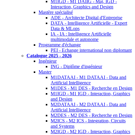
M1IGD - M1 DAIIG - Maj. IGD -
Interaction, Graphics and Design
Mastère spécialisé
ADE - Architecte Digital d'Entreprise
DATA - Intelligence Artificielle - Expert
Data & MLops
IA - IA : Intelligence Artificielle
multimodale et autonome
Programme d'échange
PEI - Echange international non diplomant
Catalogue 2025 - 2026
Ingénieur
ING - Diplôme d'ingénieur
Master
M1DATAAI - M1 DATAAI - Data and
Artificial Intelligence
M1DES - M1 DES - Recherche en Design
M1IGD - M1 IGD - Interaction, Graphics
and Design
M2DATAAI - M2 DATAAI - Data and
Artificial Intelligence
M2DES - M2 DES - Recherche en Design
M2ICS - M2 ICS - Integration, Circuits
and Systems
M2IGD - M2 IGD - Interaction, Graphics