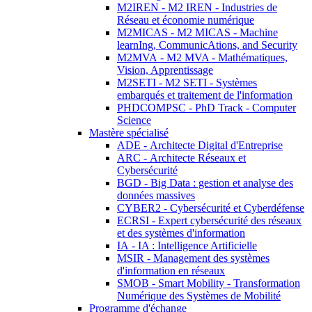
M2IREN - M2 IREN - Industries de
Réseau et économie numérique
M2MICAS - M2 MICAS - Machine
learnIng, CommunicAtions, and Security
M2MVA - M2 MVA - Mathématiques,
Vision, Apprentissage
M2SETI - M2 SETI - Systèmes
embarqués et traitement de l'information
PHDCOMPSC - PhD Track - Computer
Science
Mastère spécialisé
ADE - Architecte Digital d'Entreprise
ARC - Architecte Réseaux et
Cybersécurité
BGD - Big Data : gestion et analyse des
données massives
CYBER2 - Cybersécurité et Cyberdéfense
ECRSI - Expert cybersécurité des réseaux
et des systèmes d'information
IA - IA : Intelligence Artificielle
MSIR - Management des systèmes
d'information en réseaux
SMOB - Smart Mobility - Transformation
Numérique des Systèmes de Mobilité
Programme d'échange