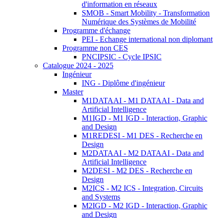
d'information en réseaux
SMOB - Smart Mobility - Transformation
Numérique des Systèmes de Mobilité
Programme d'échange
PEI - Echange international non diplomant
Programme non CES
PNCIPSIC - Cycle IPSIC
Catalogue 2024 - 2025
Ingénieur
ING - Diplôme d'ingénieur
Master
M1DATAAI - M1 DATAAI - Data and
Artificial Intelligence
M1IGD - M1 IGD - Interaction, Graphic
and Design
M1REDESI - M1 DES - Recherche en
Design
M2DATAAI - M2 DATAAI - Data and
Artificial Intelligence
M2DESI - M2 DES - Recherche en
Design
M2ICS - M2 ICS - Integration, Circuits
and Systems
M2IGD - M2 IGD - Interaction, Graphic
and Design