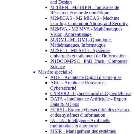
and Design
M2IREN - M2 IREN - Industries de
Réseau et économie numérique
M2MICAS - M2 MICAS - Machine
learnIng, CommunicAtions, and Security
M2MVA - M2 MVA - Mathématiques,
Vision, Apprentissage
M2QMI - M2 QMI - Quantique,
Mathématiques, Informatique
M2SETI - M2 SETI - Systèmes
embarqués et traitement de l'information
PHDCOMPSC - PhD Track - Computer
Science
Mastère spécialisé
ADE - Architecte Digital d'Entreprise
ARC - Architecte Réseaux et
Cybersécurité
CYBER2 - Cybersécurité et Cyberdéfense
DATA - Intelligence Artificielle - Expert
Data & MLops
ECRSI - Expert cybersécurité des réseaux
et des systèmes d'information
IA - IA : Intelligence Artificielle
multimodale et autonome
MSIR - Management des systèmes