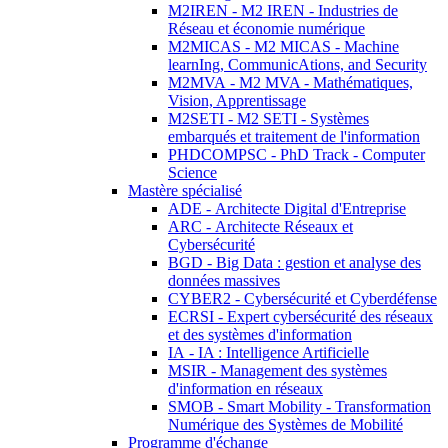
M2IREN - M2 IREN - Industries de
Réseau et économie numérique
M2MICAS - M2 MICAS - Machine
learnIng, CommunicAtions, and Security
M2MVA - M2 MVA - Mathématiques,
Vision, Apprentissage
M2SETI - M2 SETI - Systèmes
embarqués et traitement de l'information
PHDCOMPSC - PhD Track - Computer
Science
Mastère spécialisé
ADE - Architecte Digital d'Entreprise
ARC - Architecte Réseaux et
Cybersécurité
BGD - Big Data : gestion et analyse des
données massives
CYBER2 - Cybersécurité et Cyberdéfense
ECRSI - Expert cybersécurité des réseaux
et des systèmes d'information
IA - IA : Intelligence Artificielle
MSIR - Management des systèmes
d'information en réseaux
SMOB - Smart Mobility - Transformation
Numérique des Systèmes de Mobilité
Programme d'échange