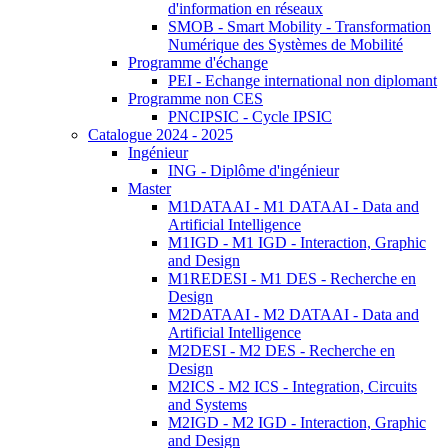
d'information en réseaux
SMOB - Smart Mobility - Transformation
Numérique des Systèmes de Mobilité
Programme d'échange
PEI - Echange international non diplomant
Programme non CES
PNCIPSIC - Cycle IPSIC
Catalogue 2024 - 2025
Ingénieur
ING - Diplôme d'ingénieur
Master
M1DATAAI - M1 DATAAI - Data and
Artificial Intelligence
M1IGD - M1 IGD - Interaction, Graphic
and Design
M1REDESI - M1 DES - Recherche en
Design
M2DATAAI - M2 DATAAI - Data and
Artificial Intelligence
M2DESI - M2 DES - Recherche en
Design
M2ICS - M2 ICS - Integration, Circuits
and Systems
M2IGD - M2 IGD - Interaction, Graphic
and Design