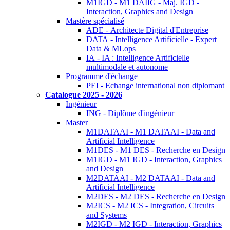
M1IGD - M1 DAIIG - Maj. IGD -
Interaction, Graphics and Design
Mastère spécialisé
ADE - Architecte Digital d'Entreprise
DATA - Intelligence Artificielle - Expert
Data & MLops
IA - IA : Intelligence Artificielle
multimodale et autonome
Programme d'échange
PEI - Echange international non diplomant
Catalogue 2025 - 2026
Ingénieur
ING - Diplôme d'ingénieur
Master
M1DATAAI - M1 DATAAI - Data and
Artificial Intelligence
M1DES - M1 DES - Recherche en Design
M1IGD - M1 IGD - Interaction, Graphics
and Design
M2DATAAI - M2 DATAAI - Data and
Artificial Intelligence
M2DES - M2 DES - Recherche en Design
M2ICS - M2 ICS - Integration, Circuits
and Systems
M2IGD - M2 IGD - Interaction, Graphics