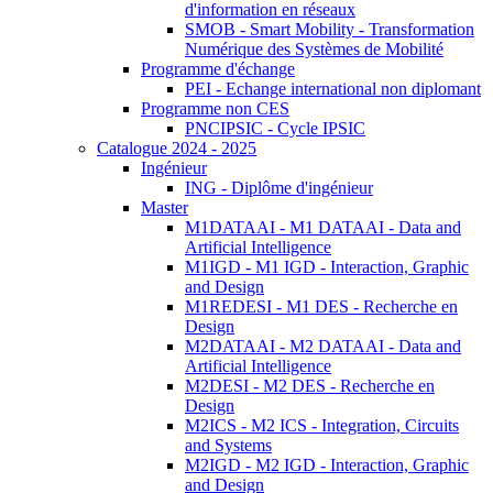
d'information en réseaux
SMOB - Smart Mobility - Transformation
Numérique des Systèmes de Mobilité
Programme d'échange
PEI - Echange international non diplomant
Programme non CES
PNCIPSIC - Cycle IPSIC
Catalogue 2024 - 2025
Ingénieur
ING - Diplôme d'ingénieur
Master
M1DATAAI - M1 DATAAI - Data and
Artificial Intelligence
M1IGD - M1 IGD - Interaction, Graphic
and Design
M1REDESI - M1 DES - Recherche en
Design
M2DATAAI - M2 DATAAI - Data and
Artificial Intelligence
M2DESI - M2 DES - Recherche en
Design
M2ICS - M2 ICS - Integration, Circuits
and Systems
M2IGD - M2 IGD - Interaction, Graphic
and Design