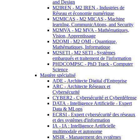
and Design
M2IREN - M2 IREN - Industries de
Réseau et économie numérique
M2MICAS - M2 MICAS - Machine
learnIng, CommunicAtions, and Security
M2MVA - M2 MVA - Mathématiques,
Vision, Apprentissage
M2QMI - M2 QMI - Quantique,
Mathématiques, Informatique
M2SETI - M2 SETI - Systèmes
embarqués et traitement de l'information
PHDCOMPSC - PhD Track - Computer
Science
Mastère spécialisé
ADE - Architecte Digital d'Entreprise
ARC - Architecte Réseaux et
Cybersécurité
CYBER2 - Cybersécurité et Cyberdéfense
DATA - Intelligence Artificielle - Expert
Data & MLops
ECRSI - Expert cybersécurité des réseaux
et des systèmes d'information
IA - IA : Intelligence Artificielle
multimodale et autonome
MSIR - Management des systèmes