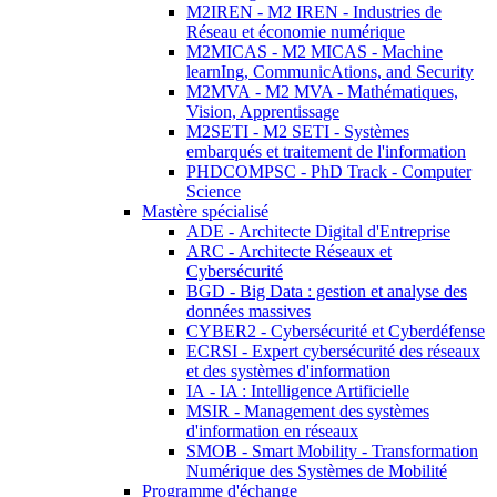
M2IREN - M2 IREN - Industries de
Réseau et économie numérique
M2MICAS - M2 MICAS - Machine
learnIng, CommunicAtions, and Security
M2MVA - M2 MVA - Mathématiques,
Vision, Apprentissage
M2SETI - M2 SETI - Systèmes
embarqués et traitement de l'information
PHDCOMPSC - PhD Track - Computer
Science
Mastère spécialisé
ADE - Architecte Digital d'Entreprise
ARC - Architecte Réseaux et
Cybersécurité
BGD - Big Data : gestion et analyse des
données massives
CYBER2 - Cybersécurité et Cyberdéfense
ECRSI - Expert cybersécurité des réseaux
et des systèmes d'information
IA - IA : Intelligence Artificielle
MSIR - Management des systèmes
d'information en réseaux
SMOB - Smart Mobility - Transformation
Numérique des Systèmes de Mobilité
Programme d'échange