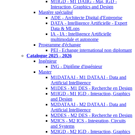
M1IGD - M1 DAIIG - Maj. IGD -
Interaction, Graphics and Design
Mastère spécialisé
ADE - Architecte Digital d'Entreprise
DATA - Intelligence Artificielle - Expert
Data & MLops
IA - IA : Intelligence Artificielle
multimodale et autonome
Programme d'échange
PEI - Echange international non diplomant
Catalogue 2025 - 2026
Ingénieur
ING - Diplôme d'ingénieur
Master
M1DATAAI - M1 DATAAI - Data and
Artificial Intelligence
M1DES - M1 DES - Recherche en Design
M1IGD - M1 IGD - Interaction, Graphics
and Design
M2DATAAI - M2 DATAAI - Data and
Artificial Intelligence
M2DES - M2 DES - Recherche en Design
M2ICS - M2 ICS - Integration, Circuits
and Systems
M2IGD - M2 IGD - Interaction, Graphics