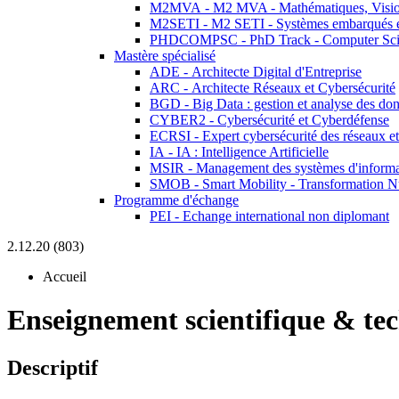
M2MVA - M2 MVA - Mathématiques, Vision
M2SETI - M2 SETI - Systèmes embarqués et 
PHDCOMPSC - PhD Track - Computer Sci
Mastère spécialisé
ADE - Architecte Digital d'Entreprise
ARC - Architecte Réseaux et Cybersécurité
BGD - Big Data : gestion et analyse des do
CYBER2 - Cybersécurité et Cyberdéfense
ECRSI - Expert cybersécurité des réseaux et
IA - IA : Intelligence Artificielle
MSIR - Management des systèmes d'informa
SMOB - Smart Mobility - Transformation N
Programme d'échange
PEI - Echange international non diplomant
2.12.20 (803)
Accueil
Enseignement scientifique & te
Descriptif