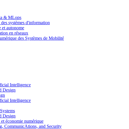
Data & MLops
 des systèmes d'information
le et autonome
tion en réseaux
umérique des Systèmes de Mobilité
ial Intelligence
d Design
ign
ial Intelligence
 Systems
d Design
 et économie numérique
, CommunicAtions, and Security