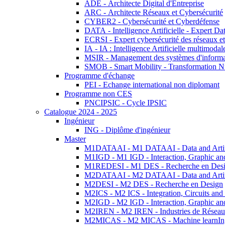
ADE - Architecte Digital d'Entreprise
ARC - Architecte Réseaux et Cybersécurité
CYBER2 - Cybersécurité et Cyberdéfense
DATA - Intelligence Artificielle - Expert 
ECRSI - Expert cybersécurité des réseaux et
IA - IA : Intelligence Artificielle multimoda
MSIR - Management des systèmes d'informa
SMOB - Smart Mobility - Transformation N
Programme d'échange
PEI - Echange international non diplomant
Programme non CES
PNCIPSIC - Cycle IPSIC
Catalogue 2024 - 2025
Ingénieur
ING - Diplôme d'ingénieur
Master
M1DATAAI - M1 DATAAI - Data and Artific
M1IGD - M1 IGD - Interaction, Graphic an
M1REDESI - M1 DES - Recherche en Des
M2DATAAI - M2 DATAAI - Data and Artific
M2DESI - M2 DES - Recherche en Design
M2ICS - M2 ICS - Integration, Circuits and
M2IGD - M2 IGD - Interaction, Graphic an
M2IREN - M2 IREN - Industries de Réseau
M2MICAS - M2 MICAS - Machine learnIng