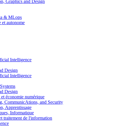
n, Graphics and Design
Data & MLops
le et autonome
ial Intelligence
nd Design
ial Intelligence
 Systems
nd Design
 et économie numérique
, CommunicAtions, and Security
, Apprentissage
ues, Informatique
traitement de l'information
ence