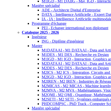
M1IGD - M1 DAIIG - Maj. IGD - Interactio
Mastère spécialisé
ADE - Architecte Digital d'Entreprise
DATA - Intelligence Artificielle - Expert 
IA - IA : Intelligence Artificielle multimoda
Programme d'échange
PEI - Echange international non diplomant
Catalogue 2025 - 2026
Ingénieur
ING - Diplôme d'ingénieur
Master
M1DATAAI - M1 DATAAI - Data and Artific
M1DES - M1 DES - Recherche en Design
M1IGD - M1 IGD - Interaction, Graphics a
M2DATAAI - M2 DATAAI - Data and Artific
M2DES - M2 DES - Recherche en Design
M2ICS - M2 ICS - Integration, Circuits and
M2IGD - M2 IGD - Interaction, Graphics a
M2IREN - M2 IREN - Industries de Réseau
M2MICAS - M2 MICAS - Machine learnIng
M2MVA - M2 MVA - Mathématiques, Vision
M2QMI - M2 QMI - Quantique, Mathématiq
M2SETI - M2 SETI - Systèmes embarqués et 
PHDCOMPSC - PhD Track - Computer Sci
Mastère spécialisé