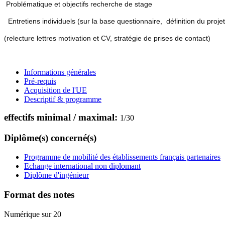
Problématique et objectifs recherche de stage
E
ntretiens individuels
(sur la base questionnaire,
définition du proje
(relecture lettres motivation et CV, stratégie de prises de contact)
Informations générales
Pré-requis
Acquisition de l'UE
Descriptif & programme
effectifs minimal / maximal:
1
/
30
Diplôme(s) concerné(s)
Programme de mobilité des établissements français partenaires
Echange international non diplomant
Diplôme d'ingénieur
Format des notes
Numérique sur 20