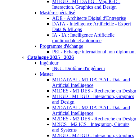
M1IGD - M1 DAIIG - Maj. IGD -
Interaction, Graphics and Design
Mastère spécialisé
ADE - Architecte Digital d'Entreprise
DATA - Intelligence Artificielle - Expert
Data & MLops
IA - IA : Intelligence Artificielle
multimodale et autonome
Programme d'échange
PEI - Echange international non diplomant
Catalogue 2025 - 2026
Ingénieur
ING - Diplôme d'ingénieur
Master
M1DATAAI - M1 DATAAI - Data and
Artificial Intelligence
M1DES - M1 DES - Recherche en Design
M1IGD - M1 IGD - Interaction, Graphics
and Design
M2DATAAI - M2 DATAAI - Data and
Artificial Intelligence
M2DES - M2 DES - Recherche en Design
M2ICS - M2 ICS - Integration, Circuits
and Systems
M2IGD - M2 IGD - Interaction, Graphics