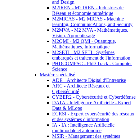
and Design
M2IREN - M2 IREN - Industries de
Réseau et économie numérique
M2MICAS - M2 MICAS - Machine
learnIng, CommunicAtions, and Security
M2MVA - M2 MVA - Mathématiques,
Vision, Apprentissage
M2QMI - M2 QMI - Quantique,
Mathématiques, Informatique
M2SETI - M2 SETI - Systèmes
embarqués et traitement de l'information
PHDCOMPSC - PhD Track - Computer
Science
Mastère spécialisé
ADE - Architecte Digital d'Entreprise
ARC - Architecte Réseaux et
Cybersécurité
CYBER2 - Cybersécurité et Cyberdéfense
DATA - Intelligence Artificielle - Expert
Data & MLops
ECRSI - Expert cybersécurité des réseaux
et des systèmes d'information
IA - IA : Intelligence Artificielle
multimodale et autonome
MSIR - Management des systèmes