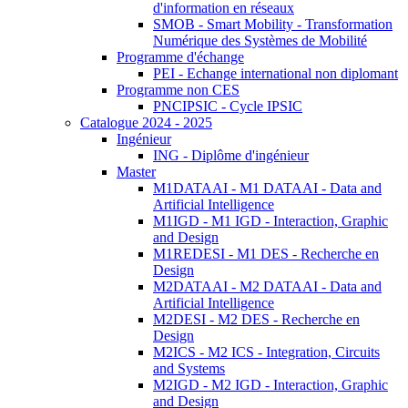
d'information en réseaux
SMOB - Smart Mobility - Transformation
Numérique des Systèmes de Mobilité
Programme d'échange
PEI - Echange international non diplomant
Programme non CES
PNCIPSIC - Cycle IPSIC
Catalogue 2024 - 2025
Ingénieur
ING - Diplôme d'ingénieur
Master
M1DATAAI - M1 DATAAI - Data and
Artificial Intelligence
M1IGD - M1 IGD - Interaction, Graphic
and Design
M1REDESI - M1 DES - Recherche en
Design
M2DATAAI - M2 DATAAI - Data and
Artificial Intelligence
M2DESI - M2 DES - Recherche en
Design
M2ICS - M2 ICS - Integration, Circuits
and Systems
M2IGD - M2 IGD - Interaction, Graphic
and Design