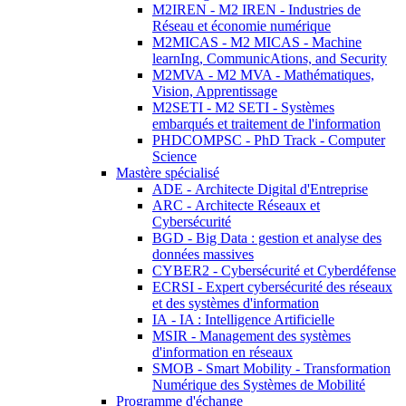
M2IREN - M2 IREN - Industries de
Réseau et économie numérique
M2MICAS - M2 MICAS - Machine
learnIng, CommunicAtions, and Security
M2MVA - M2 MVA - Mathématiques,
Vision, Apprentissage
M2SETI - M2 SETI - Systèmes
embarqués et traitement de l'information
PHDCOMPSC - PhD Track - Computer
Science
Mastère spécialisé
ADE - Architecte Digital d'Entreprise
ARC - Architecte Réseaux et
Cybersécurité
BGD - Big Data : gestion et analyse des
données massives
CYBER2 - Cybersécurité et Cyberdéfense
ECRSI - Expert cybersécurité des réseaux
et des systèmes d'information
IA - IA : Intelligence Artificielle
MSIR - Management des systèmes
d'information en réseaux
SMOB - Smart Mobility - Transformation
Numérique des Systèmes de Mobilité
Programme d'échange