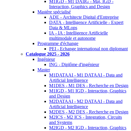
M1IGD - M1 DAIIG - Maj. IGD -
Interaction, Graphics and Design
Mastère spécialisé
ADE - Architecte Digital d'Entreprise
DATA - Intelligence Artificielle - Expert
Data & MLops
IA - IA : Intelligence Artificielle
multimodale et autonome
Programme d'échange
PEI - Echange international non diplomant
Catalogue 2025 - 2026
Ingénieur
ING - Diplôme d'ingénieur
Master
M1DATAAI - M1 DATAAI - Data and
Artificial Intelligence
M1DES - M1 DES - Recherche en Design
M1IGD - M1 IGD - Interaction, Graphics
and Design
M2DATAAI - M2 DATAAI - Data and
Artificial Intelligence
M2DES - M2 DES - Recherche en Design
M2ICS - M2 ICS - Integration, Circuits
and Systems
M2IGD - M2 IGD - Interaction, Graphics