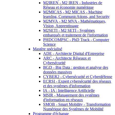
M2IREN - M2 IREN - Industries de
Réseau et économie numérique
M2MICAS - M2 MICAS - Machine
learnIng, CommunicAtions, and Security
M2MVA - M2 MVA - Mathématiques,
Vision, Apprentissage
M2SETI - M2 SETI - Systèmes
embarqués et traitement de l'information
PHDCOMPSC - PhD Track - Computer
Science
Mastère spécialisé
ADE - Architecte Digital d'Entreprise
ARC - Architecte Réseaux et
Cybersécurité
BGD - Big Data : gestion et analyse des
données massives
CYBER2 - Cybersécurité et Cyberdéfense
ECRSI - Expert cybersécurité des réseaux
et des systèmes d'information
IA - IA : Intelligence Artificielle
MSIR - Management des systèmes
d'information en réseaux
SMOB - Smart Mobility - Transformation
Numérique des Systèmes de Mobilité
Programme d'échange