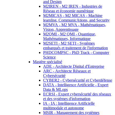
and Design
M2IREN - M2 IREN - Industries de
Réseau et économie numérique
M2MICAS - M2 MICAS - Machine
learnIng, CommunicAtions, and Security
M2MVA - M2 MVA - Mathématiques,
Vision, Apprentissage
M2QMI - M2 QMI - Quantique,
Mathématiques, Informatique
M2SETI - M2 SETI - Systèmes
embarqués et traitement de l'information
PHDCOMPSC - PhD Track - Computer
Science
Mastère spécialisé
ADE - Architecte Digital d'Entreprise
ARC - Architecte Réseaux et
Cybersécurité
CYBER2 - Cybersécurité et Cyberdéfense
DATA - Intelligence Artificielle - Expert
Data & MLops
ECRSI - Expert cybersécurité des réseaux
et des systèmes d'information
IA - IA : Intelligence Artificielle
multimodale et autonome
MSIR - Management des systèmes