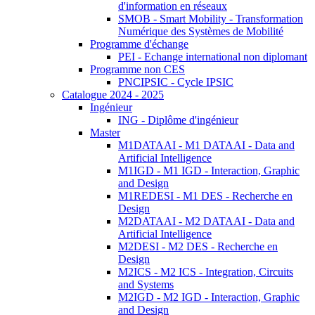
d'information en réseaux
SMOB - Smart Mobility - Transformation
Numérique des Systèmes de Mobilité
Programme d'échange
PEI - Echange international non diplomant
Programme non CES
PNCIPSIC - Cycle IPSIC
Catalogue 2024 - 2025
Ingénieur
ING - Diplôme d'ingénieur
Master
M1DATAAI - M1 DATAAI - Data and
Artificial Intelligence
M1IGD - M1 IGD - Interaction, Graphic
and Design
M1REDESI - M1 DES - Recherche en
Design
M2DATAAI - M2 DATAAI - Data and
Artificial Intelligence
M2DESI - M2 DES - Recherche en
Design
M2ICS - M2 ICS - Integration, Circuits
and Systems
M2IGD - M2 IGD - Interaction, Graphic
and Design