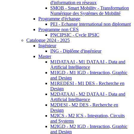
d'information en réseaux
SMOB - Smart Mobility - Transformation
Numérique des Systèmes de Mobilité
Programme d'échange
PEI - Echange international non diplomant
Programme non CES
PNCIPSIC - Cycle IPSIC
Catalogue 2024 - 2025
Ingénieur
ING - Diplôme d'ingénieur
Master
M1DATAAI - M1 DATAAI - Data and
Artificial Intelligence
M1IGD - M1 IGD - Interaction, Graphic
and Design
M1REDESI - M1 DES - Recherche en
Design
M2DATAAI - M2 DATAAI - Data and
Artificial Intelligence
M2DESI - M2 DES - Recherche en
Design
M2ICS - M2 ICS - Integration, Circuits
and Systems
M2IGD - M2 IGD - Interaction, Graphic
and Design