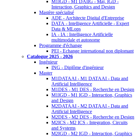
M1IGD - M1 DAIIG - Maj. IGD -
Interaction, Graphics and Design
Mastère spécialisé
ADE - Architecte Digital d'Entreprise
DATA - Intelligence Artificielle - Expert
Data & MLops
IA - IA : Intelligence Artificielle
multimodale et autonome
Programme d'échange
PEI - Echange international non diplomant
Catalogue 2025 - 2026
Ingénieur
ING - Diplôme d'ingénieur
Master
M1DATAAI - M1 DATAAI - Data and
Artificial Intelligence
M1DES - M1 DES - Recherche en Design
M1IGD - M1 IGD - Interaction, Graphics
and Design
M2DATAAI - M2 DATAAI - Data and
Artificial Intelligence
M2DES - M2 DES - Recherche en Design
M2ICS - M2 ICS - Integration, Circuits
and Systems
M2IGD - M2 IGD - Interaction, Graphics