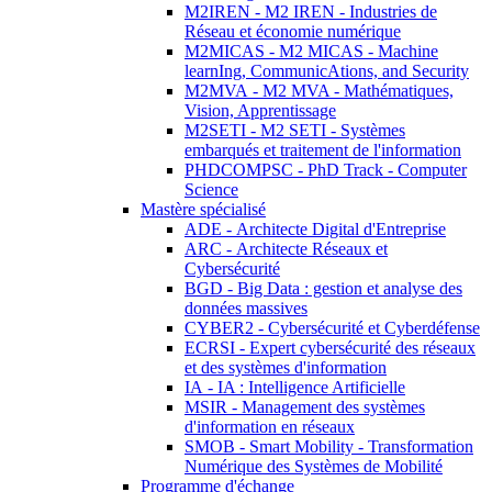
M2IREN - M2 IREN - Industries de
Réseau et économie numérique
M2MICAS - M2 MICAS - Machine
learnIng, CommunicAtions, and Security
M2MVA - M2 MVA - Mathématiques,
Vision, Apprentissage
M2SETI - M2 SETI - Systèmes
embarqués et traitement de l'information
PHDCOMPSC - PhD Track - Computer
Science
Mastère spécialisé
ADE - Architecte Digital d'Entreprise
ARC - Architecte Réseaux et
Cybersécurité
BGD - Big Data : gestion et analyse des
données massives
CYBER2 - Cybersécurité et Cyberdéfense
ECRSI - Expert cybersécurité des réseaux
et des systèmes d'information
IA - IA : Intelligence Artificielle
MSIR - Management des systèmes
d'information en réseaux
SMOB - Smart Mobility - Transformation
Numérique des Systèmes de Mobilité
Programme d'échange