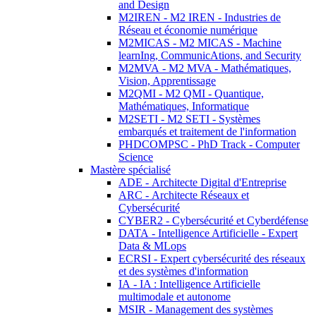
and Design
M2IREN - M2 IREN - Industries de
Réseau et économie numérique
M2MICAS - M2 MICAS - Machine
learnIng, CommunicAtions, and Security
M2MVA - M2 MVA - Mathématiques,
Vision, Apprentissage
M2QMI - M2 QMI - Quantique,
Mathématiques, Informatique
M2SETI - M2 SETI - Systèmes
embarqués et traitement de l'information
PHDCOMPSC - PhD Track - Computer
Science
Mastère spécialisé
ADE - Architecte Digital d'Entreprise
ARC - Architecte Réseaux et
Cybersécurité
CYBER2 - Cybersécurité et Cyberdéfense
DATA - Intelligence Artificielle - Expert
Data & MLops
ECRSI - Expert cybersécurité des réseaux
et des systèmes d'information
IA - IA : Intelligence Artificielle
multimodale et autonome
MSIR - Management des systèmes