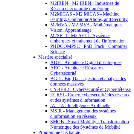
M2IREN - M2 IREN - Industries de
Réseau et économie numérique
M2MICAS - M2 MICAS - Machine
learnIng, CommunicAtions, and Security
M2MVA - M2 MVA - Mathématiques,
Vision, Apprentissage
M2SETI - M2 SETI - Systèmes
embarqués et traitement de l'information
PHDCOMPSC - PhD Track - Computer
Science
Mastère spécialisé
ADE - Architecte Digital d'Entreprise
ARC - Architecte Réseaux et
Cybersécurité
BGD - Big Data : gestion et analyse des
données massives
CYBER2 - Cybersécurité et Cyberdéfense
ECRSI - Expert cybersécurité des réseaux
et des systèmes d'information
IA - IA : Intelligence Artificielle
MSIR - Management des systèmes
d'information en réseaux
SMOB - Smart Mobility - Transformation
Numérique des Systèmes de Mobilité
Programme d'échange