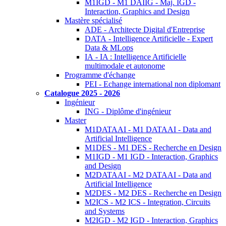
M1IGD - M1 DAIIG - Maj. IGD -
Interaction, Graphics and Design
Mastère spécialisé
ADE - Architecte Digital d'Entreprise
DATA - Intelligence Artificielle - Expert
Data & MLops
IA - IA : Intelligence Artificielle
multimodale et autonome
Programme d'échange
PEI - Echange international non diplomant
Catalogue 2025 - 2026
Ingénieur
ING - Diplôme d'ingénieur
Master
M1DATAAI - M1 DATAAI - Data and
Artificial Intelligence
M1DES - M1 DES - Recherche en Design
M1IGD - M1 IGD - Interaction, Graphics
and Design
M2DATAAI - M2 DATAAI - Data and
Artificial Intelligence
M2DES - M2 DES - Recherche en Design
M2ICS - M2 ICS - Integration, Circuits
and Systems
M2IGD - M2 IGD - Interaction, Graphics