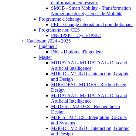
d'information en réseaux
SMOB - Smart Mobility - Transformation
Numérique des Systèmes de Mobilité
Programme d'échange
PEI - Echange international non diplomant
Programme non CES
PNCIPSIC - Cycle IPSIC
Catalogue 2024 - 2025
Ingénieur
ING - Diplôme d'ingénieur
Master
M1DATAAI - M1 DATAAI - Data and
Artificial Intelligence
M1IGD - M1 IGD - Interaction, Graphic
and Design
M1REDESI - M1 DES - Recherche en
Design
M2DATAAI - M2 DATAAI - Data and
Artificial Intelligence
M2DESI - M2 DES - Recherche en
Design
M2ICS - M2 ICS - Integration, Circuits
and Systems
M2IGD - M2 IGD - Interaction, Graphic
and Design