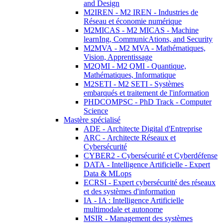
and Design
M2IREN - M2 IREN - Industries de
Réseau et économie numérique
M2MICAS - M2 MICAS - Machine
learnIng, CommunicAtions, and Security
M2MVA - M2 MVA - Mathématiques,
Vision, Apprentissage
M2QMI - M2 QMI - Quantique,
Mathématiques, Informatique
M2SETI - M2 SETI - Systèmes
embarqués et traitement de l'information
PHDCOMPSC - PhD Track - Computer
Science
Mastère spécialisé
ADE - Architecte Digital d'Entreprise
ARC - Architecte Réseaux et
Cybersécurité
CYBER2 - Cybersécurité et Cyberdéfense
DATA - Intelligence Artificielle - Expert
Data & MLops
ECRSI - Expert cybersécurité des réseaux
et des systèmes d'information
IA - IA : Intelligence Artificielle
multimodale et autonome
MSIR - Management des systèmes