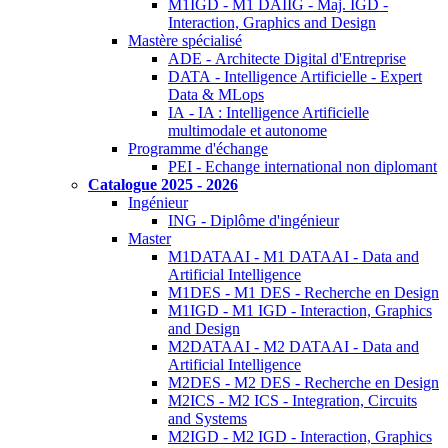
M1IGD - M1 DAIIG - Maj. IGD -
Interaction, Graphics and Design
Mastère spécialisé
ADE - Architecte Digital d'Entreprise
DATA - Intelligence Artificielle - Expert
Data & MLops
IA - IA : Intelligence Artificielle
multimodale et autonome
Programme d'échange
PEI - Echange international non diplomant
Catalogue 2025 - 2026
Ingénieur
ING - Diplôme d'ingénieur
Master
M1DATAAI - M1 DATAAI - Data and
Artificial Intelligence
M1DES - M1 DES - Recherche en Design
M1IGD - M1 IGD - Interaction, Graphics
and Design
M2DATAAI - M2 DATAAI - Data and
Artificial Intelligence
M2DES - M2 DES - Recherche en Design
M2ICS - M2 ICS - Integration, Circuits
and Systems
M2IGD - M2 IGD - Interaction, Graphics