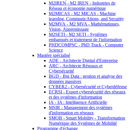
M2IREN - M2 IREN - Industries de
Réseau et économie numérique
M2MICAS - M2 MICAS - Machine
learnIng, CommunicAtions, and Security
M2MVA - M2 MVA - Mathématiques,
Vision, Apprentissage
M2SETI - M2 SETI - Systèmes
embarqués et traitement de l'information
PHDCOMPSC - PhD Track - Computer
Science
Mastère spécialisé
ADE - Architecte Digital d'Entreprise
ARC - Architecte Réseaux et
Cybersécurité
BGD - Big Data : gestion et analyse des
données massives
CYBER2 - Cybersécurité et Cyberdéfense
ECRSI - Expert cybersécurité des réseaux
et des systèmes d'information
IA - IA : Intelligence Artificielle
MSIR - Management des systèmes
d'information en réseaux
SMOB - Smart Mobility - Transformation
Numérique des Systèmes de Mobilité
Programme d'échange