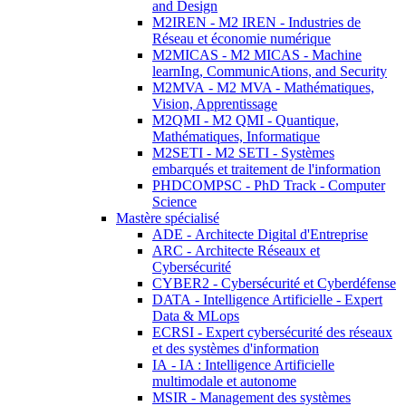
and Design
M2IREN - M2 IREN - Industries de
Réseau et économie numérique
M2MICAS - M2 MICAS - Machine
learnIng, CommunicAtions, and Security
M2MVA - M2 MVA - Mathématiques,
Vision, Apprentissage
M2QMI - M2 QMI - Quantique,
Mathématiques, Informatique
M2SETI - M2 SETI - Systèmes
embarqués et traitement de l'information
PHDCOMPSC - PhD Track - Computer
Science
Mastère spécialisé
ADE - Architecte Digital d'Entreprise
ARC - Architecte Réseaux et
Cybersécurité
CYBER2 - Cybersécurité et Cyberdéfense
DATA - Intelligence Artificielle - Expert
Data & MLops
ECRSI - Expert cybersécurité des réseaux
et des systèmes d'information
IA - IA : Intelligence Artificielle
multimodale et autonome
MSIR - Management des systèmes