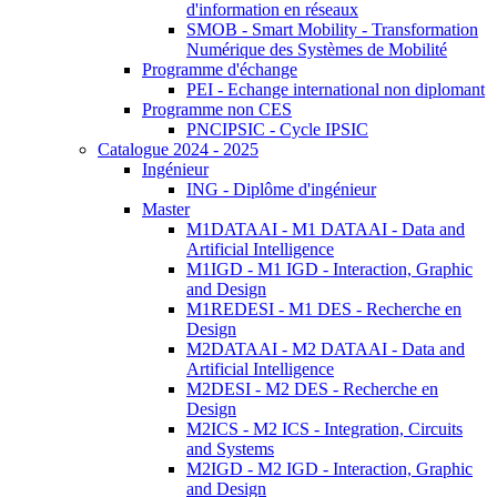
d'information en réseaux
SMOB - Smart Mobility - Transformation
Numérique des Systèmes de Mobilité
Programme d'échange
PEI - Echange international non diplomant
Programme non CES
PNCIPSIC - Cycle IPSIC
Catalogue 2024 - 2025
Ingénieur
ING - Diplôme d'ingénieur
Master
M1DATAAI - M1 DATAAI - Data and
Artificial Intelligence
M1IGD - M1 IGD - Interaction, Graphic
and Design
M1REDESI - M1 DES - Recherche en
Design
M2DATAAI - M2 DATAAI - Data and
Artificial Intelligence
M2DESI - M2 DES - Recherche en
Design
M2ICS - M2 ICS - Integration, Circuits
and Systems
M2IGD - M2 IGD - Interaction, Graphic
and Design