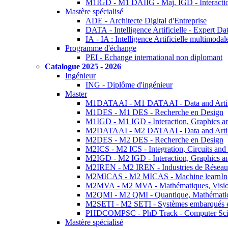
M1IGD - M1 DAIIG - Maj. IGD - Interactio
Mastère spécialisé
ADE - Architecte Digital d'Entreprise
DATA - Intelligence Artificielle - Expert 
IA - IA : Intelligence Artificielle multimoda
Programme d'échange
PEI - Echange international non diplomant
Catalogue 2025 - 2026
Ingénieur
ING - Diplôme d'ingénieur
Master
M1DATAAI - M1 DATAAI - Data and Artific
M1DES - M1 DES - Recherche en Design
M1IGD - M1 IGD - Interaction, Graphics a
M2DATAAI - M2 DATAAI - Data and Artific
M2DES - M2 DES - Recherche en Design
M2ICS - M2 ICS - Integration, Circuits and
M2IGD - M2 IGD - Interaction, Graphics a
M2IREN - M2 IREN - Industries de Réseau
M2MICAS - M2 MICAS - Machine learnIng
M2MVA - M2 MVA - Mathématiques, Vision
M2QMI - M2 QMI - Quantique, Mathématiq
M2SETI - M2 SETI - Systèmes embarqués et 
PHDCOMPSC - PhD Track - Computer Sci
Mastère spécialisé