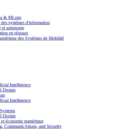
Data & MLops
 des systèmes d'information
le et autonome
tion en réseaux
umérique des Systèmes de Mobilité
ial Intelligence
d Design
ign
ial Intelligence
 Systems
d Design
 et économie numérique
, CommunicAtions, and Security