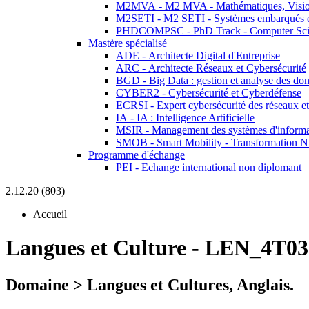
M2MVA - M2 MVA - Mathématiques, Vision
M2SETI - M2 SETI - Systèmes embarqués et 
PHDCOMPSC - PhD Track - Computer Sci
Mastère spécialisé
ADE - Architecte Digital d'Entreprise
ARC - Architecte Réseaux et Cybersécurité
BGD - Big Data : gestion et analyse des do
CYBER2 - Cybersécurité et Cyberdéfense
ECRSI - Expert cybersécurité des réseaux et
IA - IA : Intelligence Artificielle
MSIR - Management des systèmes d'informa
SMOB - Smart Mobility - Transformation N
Programme d'échange
PEI - Echange international non diplomant
2.12.20 (803)
Accueil
Langues et Culture
-
LEN_4T03
Domaine > Langues et Cultures, Anglais.