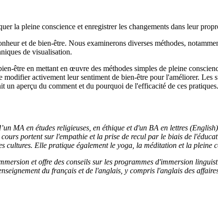
tiquer la pleine conscience et enregistrer les changements dans leur prop
onheur et de bien-être. Nous examinerons diverses méthodes, notamment
hniques de visualisation.
 bien-être en mettant en œuvre des méthodes simples de pleine conscienc
e modifier activement leur sentiment de bien-être pour l'améliorer. Les 
nit un aperçu du comment et du pourquoi de l'efficacité de ces pratiques.
 d’un MA en études religieuses, en éthique et d'un BA en lettres (English
ours portent sur l'empathie et la prise de recul par le biais de l'éduca
 cultures. Elle pratique également le yoga, la méditation et la pleine 
immersion et offre des conseils sur les programmes d'immersion linguis
seignement du français et de l'anglais, y compris l'anglais des affaires, 