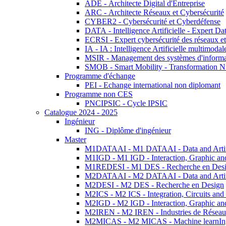
ADE - Architecte Digital d'Entreprise
ARC - Architecte Réseaux et Cybersécurité
CYBER2 - Cybersécurité et Cyberdéfense
DATA - Intelligence Artificielle - Expert 
ECRSI - Expert cybersécurité des réseaux et
IA - IA : Intelligence Artificielle multimoda
MSIR - Management des systèmes d'informa
SMOB - Smart Mobility - Transformation N
Programme d'échange
PEI - Echange international non diplomant
Programme non CES
PNCIPSIC - Cycle IPSIC
Catalogue 2024 - 2025
Ingénieur
ING - Diplôme d'ingénieur
Master
M1DATAAI - M1 DATAAI - Data and Artific
M1IGD - M1 IGD - Interaction, Graphic an
M1REDESI - M1 DES - Recherche en Des
M2DATAAI - M2 DATAAI - Data and Artific
M2DESI - M2 DES - Recherche en Design
M2ICS - M2 ICS - Integration, Circuits and
M2IGD - M2 IGD - Interaction, Graphic an
M2IREN - M2 IREN - Industries de Réseau
M2MICAS - M2 MICAS - Machine learnIng