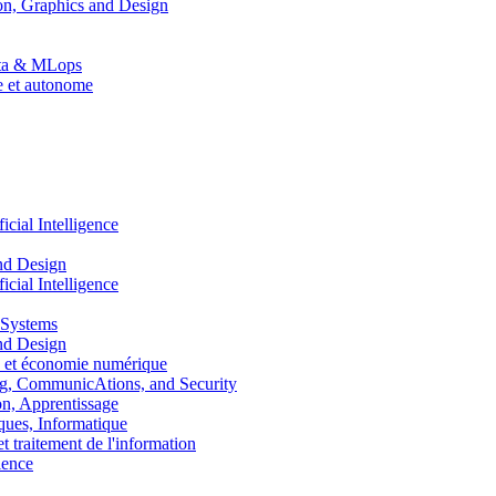
n, Graphics and Design
Data & MLops
le et autonome
ial Intelligence
nd Design
ial Intelligence
 Systems
nd Design
 et économie numérique
, CommunicAtions, and Security
, Apprentissage
ues, Informatique
traitement de l'information
ence