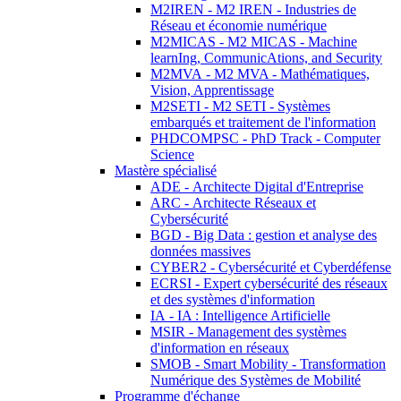
M2IREN - M2 IREN - Industries de
Réseau et économie numérique
M2MICAS - M2 MICAS - Machine
learnIng, CommunicAtions, and Security
M2MVA - M2 MVA - Mathématiques,
Vision, Apprentissage
M2SETI - M2 SETI - Systèmes
embarqués et traitement de l'information
PHDCOMPSC - PhD Track - Computer
Science
Mastère spécialisé
ADE - Architecte Digital d'Entreprise
ARC - Architecte Réseaux et
Cybersécurité
BGD - Big Data : gestion et analyse des
données massives
CYBER2 - Cybersécurité et Cyberdéfense
ECRSI - Expert cybersécurité des réseaux
et des systèmes d'information
IA - IA : Intelligence Artificielle
MSIR - Management des systèmes
d'information en réseaux
SMOB - Smart Mobility - Transformation
Numérique des Systèmes de Mobilité
Programme d'échange