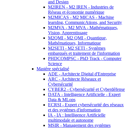
and Design
M2IREN - M2 IREN - Industries de
Réseau et économie numérique
M2MICAS - M2 MICAS - Machine
learnIng, CommunicAtions, and Security
M2MVA - M2 MVA - Mathématiques,
Vision, Apprentissage
M2QMI - M2 QMI - Quantique,
Mathématiques, Informatique
M2SETI - M2 SETI - Systèmes
embarqués et traitement de l'information
PHDCOMPSC - PhD Track - Computer
Science
Mastère spécialisé
ADE - Architecte Digital d'Entreprise
ARC - Architecte Réseaux et
Cybersécurité
CYBER2 - Cybersécurité et Cyberdéfense
DATA - Intelligence Artificielle - Expert
Data & MLops
ECRSI - Expert cybersécurité des réseaux
et des systèmes d'information
IA - IA : Intelligence Artificielle
multimodale et autonome
MSIR - Management des systèmes