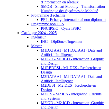
d'information en réseaux
SMOB - Smart Mobility - Transformation
Numérique des Systèmes de Mobilité
Programme d'échange
PEI - Echange international non diplomant
Programme non CES
PNCIPSIC - Cycle IPSIC
Catalogue 2024 - 2025
Ingénieur
ING - Diplôme d'ingénieur
Master
M1DATAAI - M1 DATAAI - Data and
Artificial Intelligence
M1IGD - M1 IGD - Interaction, Graphic
and Design
M1REDESI - M1 DES - Recherche en
Design
M2DATAAI - M2 DATAAI - Data and
Artificial Intelligence
M2DESI - M2 DES - Recherche en
Design
M2ICS - M2 ICS - Integration, Circuits
and Systems
M2IGD - M2 IGD - Interaction, Graphic
and Design