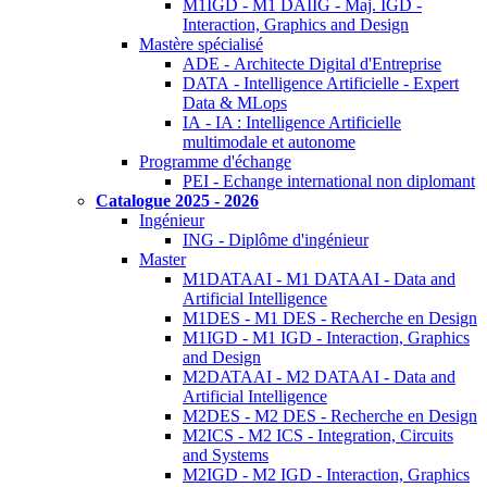
M1IGD - M1 DAIIG - Maj. IGD -
Interaction, Graphics and Design
Mastère spécialisé
ADE - Architecte Digital d'Entreprise
DATA - Intelligence Artificielle - Expert
Data & MLops
IA - IA : Intelligence Artificielle
multimodale et autonome
Programme d'échange
PEI - Echange international non diplomant
Catalogue 2025 - 2026
Ingénieur
ING - Diplôme d'ingénieur
Master
M1DATAAI - M1 DATAAI - Data and
Artificial Intelligence
M1DES - M1 DES - Recherche en Design
M1IGD - M1 IGD - Interaction, Graphics
and Design
M2DATAAI - M2 DATAAI - Data and
Artificial Intelligence
M2DES - M2 DES - Recherche en Design
M2ICS - M2 ICS - Integration, Circuits
and Systems
M2IGD - M2 IGD - Interaction, Graphics