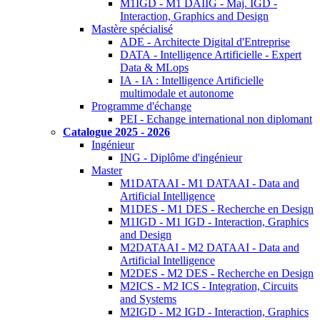
M1IGD - M1 DAIIG - Maj. IGD -
Interaction, Graphics and Design
Mastère spécialisé
ADE - Architecte Digital d'Entreprise
DATA - Intelligence Artificielle - Expert
Data & MLops
IA - IA : Intelligence Artificielle
multimodale et autonome
Programme d'échange
PEI - Echange international non diplomant
Catalogue 2025 - 2026
Ingénieur
ING - Diplôme d'ingénieur
Master
M1DATAAI - M1 DATAAI - Data and
Artificial Intelligence
M1DES - M1 DES - Recherche en Design
M1IGD - M1 IGD - Interaction, Graphics
and Design
M2DATAAI - M2 DATAAI - Data and
Artificial Intelligence
M2DES - M2 DES - Recherche en Design
M2ICS - M2 ICS - Integration, Circuits
and Systems
M2IGD - M2 IGD - Interaction, Graphics