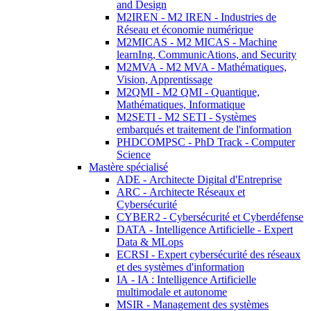
and Design
M2IREN - M2 IREN - Industries de
Réseau et économie numérique
M2MICAS - M2 MICAS - Machine
learnIng, CommunicAtions, and Security
M2MVA - M2 MVA - Mathématiques,
Vision, Apprentissage
M2QMI - M2 QMI - Quantique,
Mathématiques, Informatique
M2SETI - M2 SETI - Systèmes
embarqués et traitement de l'information
PHDCOMPSC - PhD Track - Computer
Science
Mastère spécialisé
ADE - Architecte Digital d'Entreprise
ARC - Architecte Réseaux et
Cybersécurité
CYBER2 - Cybersécurité et Cyberdéfense
DATA - Intelligence Artificielle - Expert
Data & MLops
ECRSI - Expert cybersécurité des réseaux
et des systèmes d'information
IA - IA : Intelligence Artificielle
multimodale et autonome
MSIR - Management des systèmes