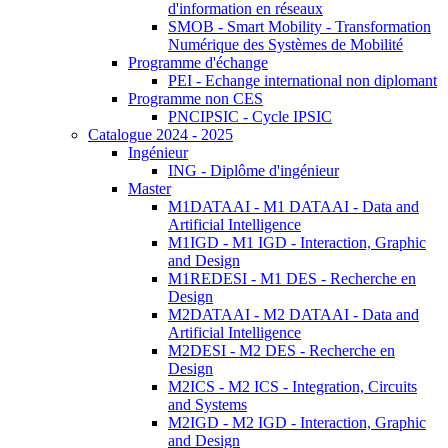
d'information en réseaux
SMOB - Smart Mobility - Transformation
Numérique des Systèmes de Mobilité
Programme d'échange
PEI - Echange international non diplomant
Programme non CES
PNCIPSIC - Cycle IPSIC
Catalogue 2024 - 2025
Ingénieur
ING - Diplôme d'ingénieur
Master
M1DATAAI - M1 DATAAI - Data and
Artificial Intelligence
M1IGD - M1 IGD - Interaction, Graphic
and Design
M1REDESI - M1 DES - Recherche en
Design
M2DATAAI - M2 DATAAI - Data and
Artificial Intelligence
M2DESI - M2 DES - Recherche en
Design
M2ICS - M2 ICS - Integration, Circuits
and Systems
M2IGD - M2 IGD - Interaction, Graphic
and Design