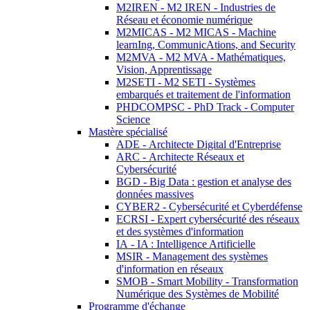
M2IREN - M2 IREN - Industries de
Réseau et économie numérique
M2MICAS - M2 MICAS - Machine
learnIng, CommunicAtions, and Security
M2MVA - M2 MVA - Mathématiques,
Vision, Apprentissage
M2SETI - M2 SETI - Systèmes
embarqués et traitement de l'information
PHDCOMPSC - PhD Track - Computer
Science
Mastère spécialisé
ADE - Architecte Digital d'Entreprise
ARC - Architecte Réseaux et
Cybersécurité
BGD - Big Data : gestion et analyse des
données massives
CYBER2 - Cybersécurité et Cyberdéfense
ECRSI - Expert cybersécurité des réseaux
et des systèmes d'information
IA - IA : Intelligence Artificielle
MSIR - Management des systèmes
d'information en réseaux
SMOB - Smart Mobility - Transformation
Numérique des Systèmes de Mobilité
Programme d'échange