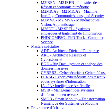
M2IREN - M2 IREN - Industries de
Réseau et économie numérique
M2MICAS - M2 MICAS - Machine
learnIng, CommunicAtions, and Security
M2MVA - M2 MVA - Mathématiques,
Vision, Apprentissage
M2SETI - M2 SETI - Systèmes
embarqués et traitement de l'information
PHDCOMPSC - PhD Track - Computer
Science
Mastère spécialisé
ADE - Architecte Digital d'Entreprise
ARC - Architecte Réseaux et
Cybersécurité
BGD - Big Data : gestion et analyse des
données massives
CYBER2 - Cybersécurité et Cyberdéfense
ECRSI - Expert cybersécurité des réseaux
et des systèmes d'information
IA - IA : Intelligence Artificielle
MSIR - Management des systèmes
d'information en réseaux
SMOB - Smart Mobility - Transformation
Numérique des Systèmes de Mobilité
Programme d'échange