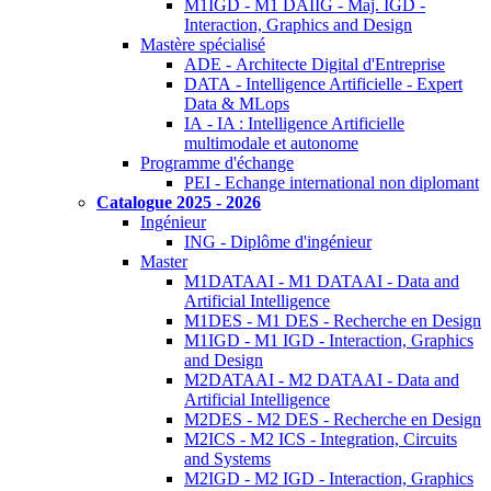
M1IGD - M1 DAIIG - Maj. IGD -
Interaction, Graphics and Design
Mastère spécialisé
ADE - Architecte Digital d'Entreprise
DATA - Intelligence Artificielle - Expert
Data & MLops
IA - IA : Intelligence Artificielle
multimodale et autonome
Programme d'échange
PEI - Echange international non diplomant
Catalogue 2025 - 2026
Ingénieur
ING - Diplôme d'ingénieur
Master
M1DATAAI - M1 DATAAI - Data and
Artificial Intelligence
M1DES - M1 DES - Recherche en Design
M1IGD - M1 IGD - Interaction, Graphics
and Design
M2DATAAI - M2 DATAAI - Data and
Artificial Intelligence
M2DES - M2 DES - Recherche en Design
M2ICS - M2 ICS - Integration, Circuits
and Systems
M2IGD - M2 IGD - Interaction, Graphics