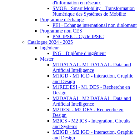
d'information en réseaux
SMOB - Smart Mobility - Transformation
Numérique des Systèmes de Mobilité
Programme d'échange
PEI - Echange international non diplomant
Programme non CES
PNCIPSIC - Cycle IPSIC
Catalogue 2024 - 2025
Ingénieur
ING - Diplôme d'ingénieur
Master
M1DATAAI - M1 DATAAI - Data and
Artificial Intelligence
M1IGD - M1 IGD - Interaction, Graphic
and Design
M1REDESI - M1 DES - Recherche en
Design
M2DATAAI - M2 DATAAI - Data and
Artificial Intelligence
M2DESI - M2 DES - Recherche en
Design
M2ICS - M2 ICS - Integration, Circuits
and Systems
M2IGD - M2 IGD - Interaction, Graphic
and Design