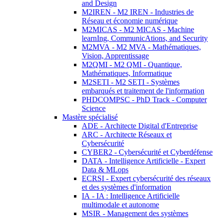
and Design
M2IREN - M2 IREN - Industries de
Réseau et économie numérique
M2MICAS - M2 MICAS - Machine
learnIng, CommunicAtions, and Security
M2MVA - M2 MVA - Mathématiques,
Vision, Apprentissage
M2QMI - M2 QMI - Quantique,
Mathématiques, Informatique
M2SETI - M2 SETI - Systèmes
embarqués et traitement de l'information
PHDCOMPSC - PhD Track - Computer
Science
Mastère spécialisé
ADE - Architecte Digital d'Entreprise
ARC - Architecte Réseaux et
Cybersécurité
CYBER2 - Cybersécurité et Cyberdéfense
DATA - Intelligence Artificielle - Expert
Data & MLops
ECRSI - Expert cybersécurité des réseaux
et des systèmes d'information
IA - IA : Intelligence Artificielle
multimodale et autonome
MSIR - Management des systèmes