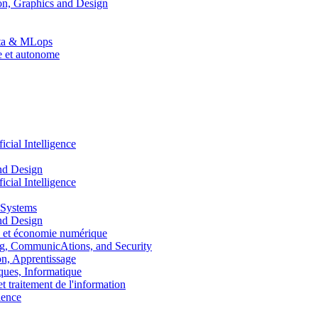
n, Graphics and Design
Data & MLops
le et autonome
ial Intelligence
nd Design
ial Intelligence
 Systems
nd Design
 et économie numérique
, CommunicAtions, and Security
, Apprentissage
ues, Informatique
traitement de l'information
ence