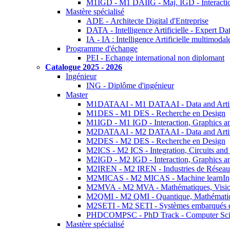
M1IGD - M1 DAIIG - Maj. IGD - Interactio
Mastère spécialisé
ADE - Architecte Digital d'Entreprise
DATA - Intelligence Artificielle - Expert 
IA - IA : Intelligence Artificielle multimoda
Programme d'échange
PEI - Echange international non diplomant
Catalogue 2025 - 2026
Ingénieur
ING - Diplôme d'ingénieur
Master
M1DATAAI - M1 DATAAI - Data and Artific
M1DES - M1 DES - Recherche en Design
M1IGD - M1 IGD - Interaction, Graphics a
M2DATAAI - M2 DATAAI - Data and Artific
M2DES - M2 DES - Recherche en Design
M2ICS - M2 ICS - Integration, Circuits and
M2IGD - M2 IGD - Interaction, Graphics a
M2IREN - M2 IREN - Industries de Réseau
M2MICAS - M2 MICAS - Machine learnIng
M2MVA - M2 MVA - Mathématiques, Vision
M2QMI - M2 QMI - Quantique, Mathématiq
M2SETI - M2 SETI - Systèmes embarqués et 
PHDCOMPSC - PhD Track - Computer Sci
Mastère spécialisé