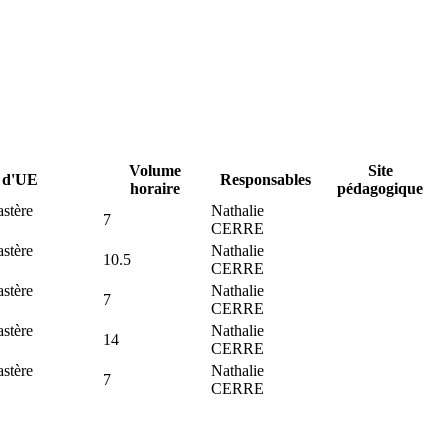
Volume
Site
e d'UE
Responsables
horaire
pédagogique
stère
Nathalie
7
CERRE
stère
Nathalie
10.5
CERRE
stère
Nathalie
7
CERRE
stère
Nathalie
14
CERRE
stère
Nathalie
7
CERRE