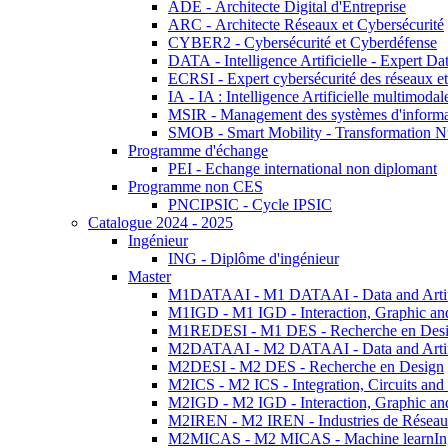
ADE - Architecte Digital d'Entreprise
ARC - Architecte Réseaux et Cybersécurité
CYBER2 - Cybersécurité et Cyberdéfense
DATA - Intelligence Artificielle - Expert 
ECRSI - Expert cybersécurité des réseaux et
IA - IA : Intelligence Artificielle multimoda
MSIR - Management des systèmes d'informa
SMOB - Smart Mobility - Transformation N
Programme d'échange
PEI - Echange international non diplomant
Programme non CES
PNCIPSIC - Cycle IPSIC
Catalogue 2024 - 2025
Ingénieur
ING - Diplôme d'ingénieur
Master
M1DATAAI - M1 DATAAI - Data and Artific
M1IGD - M1 IGD - Interaction, Graphic an
M1REDESI - M1 DES - Recherche en Des
M2DATAAI - M2 DATAAI - Data and Artific
M2DESI - M2 DES - Recherche en Design
M2ICS - M2 ICS - Integration, Circuits and
M2IGD - M2 IGD - Interaction, Graphic an
M2IREN - M2 IREN - Industries de Réseau
M2MICAS - M2 MICAS - Machine learnIng