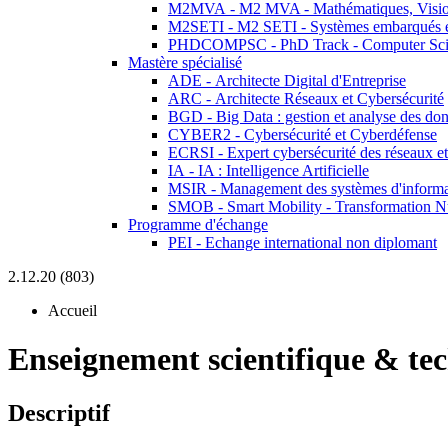
M2MVA - M2 MVA - Mathématiques, Vision
M2SETI - M2 SETI - Systèmes embarqués et 
PHDCOMPSC - PhD Track - Computer Sci
Mastère spécialisé
ADE - Architecte Digital d'Entreprise
ARC - Architecte Réseaux et Cybersécurité
BGD - Big Data : gestion et analyse des do
CYBER2 - Cybersécurité et Cyberdéfense
ECRSI - Expert cybersécurité des réseaux et
IA - IA : Intelligence Artificielle
MSIR - Management des systèmes d'informa
SMOB - Smart Mobility - Transformation N
Programme d'échange
PEI - Echange international non diplomant
2.12.20 (803)
Accueil
Enseignement scientifique & te
Descriptif