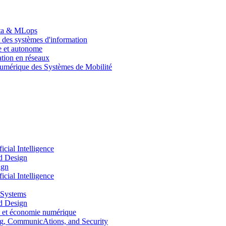
Data & MLops
 des systèmes d'information
le et autonome
tion en réseaux
umérique des Systèmes de Mobilité
ial Intelligence
d Design
ign
ial Intelligence
 Systems
d Design
 et économie numérique
, CommunicAtions, and Security