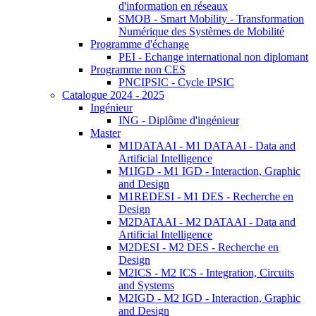
d'information en réseaux
SMOB - Smart Mobility - Transformation
Numérique des Systèmes de Mobilité
Programme d'échange
PEI - Echange international non diplomant
Programme non CES
PNCIPSIC - Cycle IPSIC
Catalogue 2024 - 2025
Ingénieur
ING - Diplôme d'ingénieur
Master
M1DATAAI - M1 DATAAI - Data and
Artificial Intelligence
M1IGD - M1 IGD - Interaction, Graphic
and Design
M1REDESI - M1 DES - Recherche en
Design
M2DATAAI - M2 DATAAI - Data and
Artificial Intelligence
M2DESI - M2 DES - Recherche en
Design
M2ICS - M2 ICS - Integration, Circuits
and Systems
M2IGD - M2 IGD - Interaction, Graphic
and Design