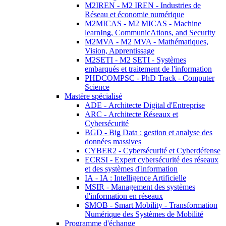
M2IREN - M2 IREN - Industries de
Réseau et économie numérique
M2MICAS - M2 MICAS - Machine
learnIng, CommunicAtions, and Security
M2MVA - M2 MVA - Mathématiques,
Vision, Apprentissage
M2SETI - M2 SETI - Systèmes
embarqués et traitement de l'information
PHDCOMPSC - PhD Track - Computer
Science
Mastère spécialisé
ADE - Architecte Digital d'Entreprise
ARC - Architecte Réseaux et
Cybersécurité
BGD - Big Data : gestion et analyse des
données massives
CYBER2 - Cybersécurité et Cyberdéfense
ECRSI - Expert cybersécurité des réseaux
et des systèmes d'information
IA - IA : Intelligence Artificielle
MSIR - Management des systèmes
d'information en réseaux
SMOB - Smart Mobility - Transformation
Numérique des Systèmes de Mobilité
Programme d'échange