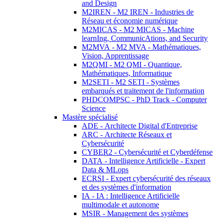
and Design
M2IREN - M2 IREN - Industries de
Réseau et économie numérique
M2MICAS - M2 MICAS - Machine
learnIng, CommunicAtions, and Security
M2MVA - M2 MVA - Mathématiques,
Vision, Apprentissage
M2QMI - M2 QMI - Quantique,
Mathématiques, Informatique
M2SETI - M2 SETI - Systèmes
embarqués et traitement de l'information
PHDCOMPSC - PhD Track - Computer
Science
Mastère spécialisé
ADE - Architecte Digital d'Entreprise
ARC - Architecte Réseaux et
Cybersécurité
CYBER2 - Cybersécurité et Cyberdéfense
DATA - Intelligence Artificielle - Expert
Data & MLops
ECRSI - Expert cybersécurité des réseaux
et des systèmes d'information
IA - IA : Intelligence Artificielle
multimodale et autonome
MSIR - Management des systèmes