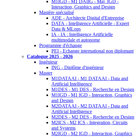
M1IGD - M1 DAIIG - Maj. IGD -
Interaction, Graphics and Design
Mastère spécialisé
ADE - Architecte Digital d'Entreprise
DATA - Intelligence Artificielle - Expert
Data & MLops
IA - IA : Intelligence Artificielle
multimodale et autonome
Programme d'échange
PEI - Echange international non diplomant
Catalogue 2025 - 2026
Ingénieur
ING - Diplôme d'ingénieur
Master
M1DATAAI - M1 DATAAI - Data and
Artificial Intelligence
M1DES - M1 DES - Recherche en Design
M1IGD - M1 IGD - Interaction, Graphics
and Design
M2DATAAI - M2 DATAAI - Data and
Artificial Intelligence
M2DES - M2 DES - Recherche en Design
M2ICS - M2 ICS - Integration, Circuits
and Systems
M2IGD - M2 IGD - Interaction, Graphics