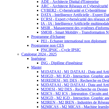
ADE - Architecte Digital d'Entreprise
ARC - Architecte Réseaux et Cybersécurité
CYBER2 - Cybersécurité et Cyberdéfense
DATA - Intelligence Artificielle - Expert 
ECRSI - Expert cybersécurité des réseaux et
IA - IA : Intelligence Artificielle multimoda
MSIR - Management des systèmes d'informa
SMOB - Smart Mobility - Transformation N
Programme d'échange
PEI - Echange international non diplomant
Programme non CES
PNCIPSIC - Cycle IPSIC
Catalogue 2024 - 2025
Ingénieur
ING - Diplôme d'ingénieur
Master
M1DATAAI - M1 DATAAI - Data and Artific
M1IGD - M1 IGD - Interaction, Graphic an
M1REDESI - M1 DES - Recherche en Des
M2DATAAI - M2 DATAAI - Data and Artific
M2DESI - M2 DES - Recherche en Design
M2ICS - M2 ICS - Integration, Circuits and
M2IGD - M2 IGD - Interaction, Graphic an
M2IREN - M2 IREN - Industries de Réseau
M2MICAS - M2 MICAS - Machine learnIng