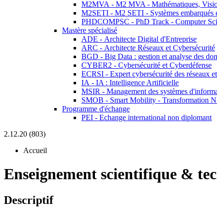
M2MVA - M2 MVA - Mathématiques, Vision
M2SETI - M2 SETI - Systèmes embarqués et 
PHDCOMPSC - PhD Track - Computer Sci
Mastère spécialisé
ADE - Architecte Digital d'Entreprise
ARC - Architecte Réseaux et Cybersécurité
BGD - Big Data : gestion et analyse des do
CYBER2 - Cybersécurité et Cyberdéfense
ECRSI - Expert cybersécurité des réseaux et
IA - IA : Intelligence Artificielle
MSIR - Management des systèmes d'informa
SMOB - Smart Mobility - Transformation N
Programme d'échange
PEI - Echange international non diplomant
2.12.20 (803)
Accueil
Enseignement scientifique & te
Descriptif