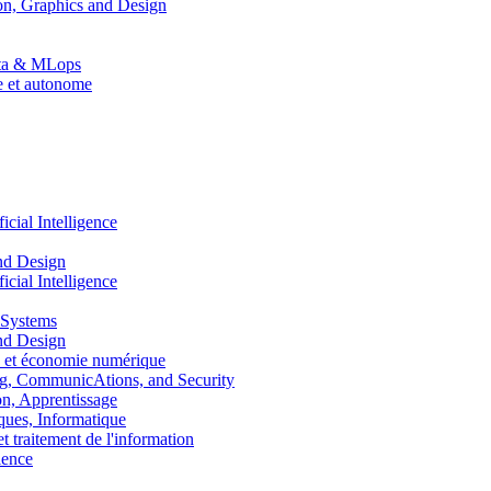
n, Graphics and Design
Data & MLops
le et autonome
ial Intelligence
nd Design
ial Intelligence
 Systems
nd Design
 et économie numérique
, CommunicAtions, and Security
, Apprentissage
ues, Informatique
traitement de l'information
ence