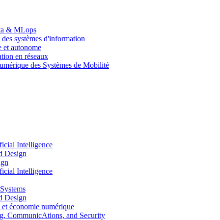
Data & MLops
 des systèmes d'information
le et autonome
tion en réseaux
umérique des Systèmes de Mobilité
ial Intelligence
d Design
ign
ial Intelligence
 Systems
d Design
 et économie numérique
, CommunicAtions, and Security