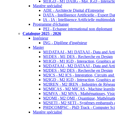
M1IGD - M1 DAIIG - Maj. IGD - Interactio
Mastère spécialisé
ADE - Architecte Digital d'Entreprise
DATA - Intelligence Artificielle - Expert 
IA - IA : Intelligence Artificielle multimoda
Programme d'échange
PEI - Echange international non diplomant
Catalogue 2025 - 2026
Ingénieur
ING - Diplôme d'ingénieur
Master
M1DATAAI - M1 DATAAI - Data and Artific
M1DES - M1 DES - Recherche en Design
M1IGD - M1 IGD - Interaction, Graphics a
M2DATAAI - M2 DATAAI - Data and Artific
M2DES - M2 DES - Recherche en Design
M2ICS - M2 ICS - Integration, Circuits and
M2IGD - M2 IGD - Interaction, Graphics a
M2IREN - M2 IREN - Industries de Réseau
M2MICAS - M2 MICAS - Machine learnIng
M2MVA - M2 MVA - Mathématiques, Vision
M2QMI - M2 QMI - Quantique, Mathématiq
M2SETI - M2 SETI - Systèmes embarqués et 
PHDCOMPSC - PhD Track - Computer Sci
Mastère spécialisé