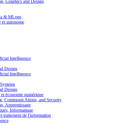
n, Graphics and Design
Data & MLops
le et autonome
ial Intelligence
nd Design
ial Intelligence
 Systems
nd Design
 et économie numérique
, CommunicAtions, and Security
, Apprentissage
ues, Informatique
traitement de l'information
ence