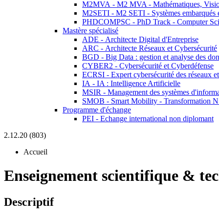
M2MVA - M2 MVA - Mathématiques, Vision
M2SETI - M2 SETI - Systèmes embarqués et 
PHDCOMPSC - PhD Track - Computer Sci
Mastère spécialisé
ADE - Architecte Digital d'Entreprise
ARC - Architecte Réseaux et Cybersécurité
BGD - Big Data : gestion et analyse des do
CYBER2 - Cybersécurité et Cyberdéfense
ECRSI - Expert cybersécurité des réseaux et
IA - IA : Intelligence Artificielle
MSIR - Management des systèmes d'informa
SMOB - Smart Mobility - Transformation N
Programme d'échange
PEI - Echange international non diplomant
2.12.20 (803)
Accueil
Enseignement scientifique & te
Descriptif