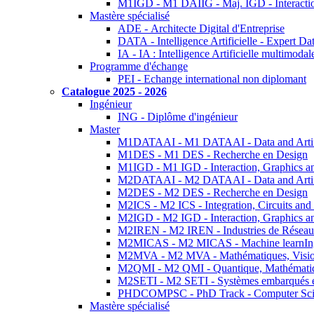
M1IGD - M1 DAIIG - Maj. IGD - Interactio
Mastère spécialisé
ADE - Architecte Digital d'Entreprise
DATA - Intelligence Artificielle - Expert 
IA - IA : Intelligence Artificielle multimoda
Programme d'échange
PEI - Echange international non diplomant
Catalogue 2025 - 2026
Ingénieur
ING - Diplôme d'ingénieur
Master
M1DATAAI - M1 DATAAI - Data and Artific
M1DES - M1 DES - Recherche en Design
M1IGD - M1 IGD - Interaction, Graphics a
M2DATAAI - M2 DATAAI - Data and Artific
M2DES - M2 DES - Recherche en Design
M2ICS - M2 ICS - Integration, Circuits and
M2IGD - M2 IGD - Interaction, Graphics a
M2IREN - M2 IREN - Industries de Réseau
M2MICAS - M2 MICAS - Machine learnIng
M2MVA - M2 MVA - Mathématiques, Vision
M2QMI - M2 QMI - Quantique, Mathématiq
M2SETI - M2 SETI - Systèmes embarqués et 
PHDCOMPSC - PhD Track - Computer Sci
Mastère spécialisé