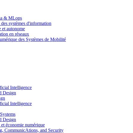
Data & MLops
 des systèmes d'information
le et autonome
tion en réseaux
umérique des Systèmes de Mobilité
ial Intelligence
d Design
ign
ial Intelligence
 Systems
d Design
 et économie numérique
, CommunicAtions, and Security