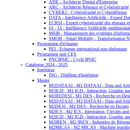
ADE - Architecte Digital d'Entreprise
ARC - Architecte Réseaux et Cybersécurité
CYBER2 - Cybersécurité et Cyberdéfense
DATA - Intelligence Artificielle - Expert 
ECRSI - Expert cybersécurité des réseaux et
IA - IA : Intelligence Artificielle multimoda
MSIR - Management des systèmes d'informa
SMOB - Smart Mobility - Transformation N
Programme d'échange
PEI - Echange international non diplomant
Programme non CES
PNCIPSIC - Cycle IPSIC
Catalogue 2024 - 2025
Ingénieur
ING - Diplôme d'ingénieur
Master
M1DATAAI - M1 DATAAI - Data and Artific
M1IGD - M1 IGD - Interaction, Graphic an
M1REDESI - M1 DES - Recherche en Des
M2DATAAI - M2 DATAAI - Data and Artific
M2DESI - M2 DES - Recherche en Design
M2ICS - M2 ICS - Integration, Circuits and
M2IGD - M2 IGD - Interaction, Graphic an
M2IREN - M2 IREN - Industries de Réseau
M2MICAS - M2 MICAS - Machine learnIng