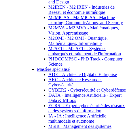
and Design
M2IREN - M2 IREN - Industries de
Réseau et économie numérique
M2MICAS - M2 MICAS - Machine
learnIng, CommunicAtions, and Security
M2MVA - M2 MVA - Mathématiques,
Vision, Apprentissage
M2QMI - M2 QMI - Quantique,
Mathématiques, Informatique
M2SETI - M2 SETI - Systèmes
embarqués et traitement de l'information
PHDCOMPSC - PhD Track - Computer
Science
Mastère spécialisé
ADE - Architecte Digital d'Entreprise
ARC - Architecte Réseaux et
Cybersécurité
CYBER2 - Cybersécurité et Cyberdéfense
DATA - Intelligence Artificielle - Expert
Data & MLops
ECRSI - Expert cybersécurité des réseaux
et des systèmes d'information
IA - IA : Intelligence Artificielle
multimodale et autonome
MSIR - Management des systèmes