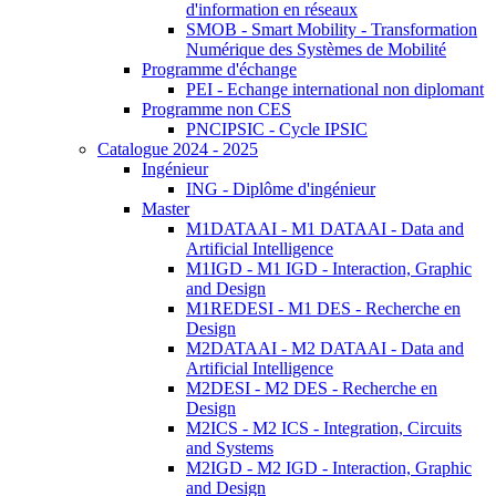
d'information en réseaux
SMOB - Smart Mobility - Transformation
Numérique des Systèmes de Mobilité
Programme d'échange
PEI - Echange international non diplomant
Programme non CES
PNCIPSIC - Cycle IPSIC
Catalogue 2024 - 2025
Ingénieur
ING - Diplôme d'ingénieur
Master
M1DATAAI - M1 DATAAI - Data and
Artificial Intelligence
M1IGD - M1 IGD - Interaction, Graphic
and Design
M1REDESI - M1 DES - Recherche en
Design
M2DATAAI - M2 DATAAI - Data and
Artificial Intelligence
M2DESI - M2 DES - Recherche en
Design
M2ICS - M2 ICS - Integration, Circuits
and Systems
M2IGD - M2 IGD - Interaction, Graphic
and Design