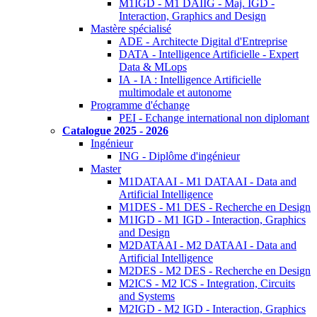
M1IGD - M1 DAIIG - Maj. IGD -
Interaction, Graphics and Design
Mastère spécialisé
ADE - Architecte Digital d'Entreprise
DATA - Intelligence Artificielle - Expert
Data & MLops
IA - IA : Intelligence Artificielle
multimodale et autonome
Programme d'échange
PEI - Echange international non diplomant
Catalogue 2025 - 2026
Ingénieur
ING - Diplôme d'ingénieur
Master
M1DATAAI - M1 DATAAI - Data and
Artificial Intelligence
M1DES - M1 DES - Recherche en Design
M1IGD - M1 IGD - Interaction, Graphics
and Design
M2DATAAI - M2 DATAAI - Data and
Artificial Intelligence
M2DES - M2 DES - Recherche en Design
M2ICS - M2 ICS - Integration, Circuits
and Systems
M2IGD - M2 IGD - Interaction, Graphics