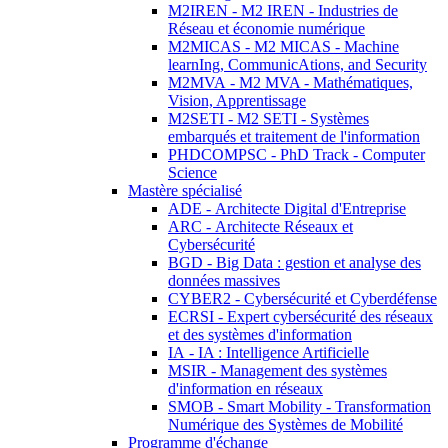
M2IREN - M2 IREN - Industries de
Réseau et économie numérique
M2MICAS - M2 MICAS - Machine
learnIng, CommunicAtions, and Security
M2MVA - M2 MVA - Mathématiques,
Vision, Apprentissage
M2SETI - M2 SETI - Systèmes
embarqués et traitement de l'information
PHDCOMPSC - PhD Track - Computer
Science
Mastère spécialisé
ADE - Architecte Digital d'Entreprise
ARC - Architecte Réseaux et
Cybersécurité
BGD - Big Data : gestion et analyse des
données massives
CYBER2 - Cybersécurité et Cyberdéfense
ECRSI - Expert cybersécurité des réseaux
et des systèmes d'information
IA - IA : Intelligence Artificielle
MSIR - Management des systèmes
d'information en réseaux
SMOB - Smart Mobility - Transformation
Numérique des Systèmes de Mobilité
Programme d'échange