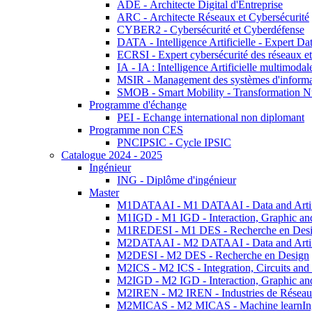
ADE - Architecte Digital d'Entreprise
ARC - Architecte Réseaux et Cybersécurité
CYBER2 - Cybersécurité et Cyberdéfense
DATA - Intelligence Artificielle - Expert 
ECRSI - Expert cybersécurité des réseaux et
IA - IA : Intelligence Artificielle multimoda
MSIR - Management des systèmes d'informa
SMOB - Smart Mobility - Transformation N
Programme d'échange
PEI - Echange international non diplomant
Programme non CES
PNCIPSIC - Cycle IPSIC
Catalogue 2024 - 2025
Ingénieur
ING - Diplôme d'ingénieur
Master
M1DATAAI - M1 DATAAI - Data and Artific
M1IGD - M1 IGD - Interaction, Graphic an
M1REDESI - M1 DES - Recherche en Des
M2DATAAI - M2 DATAAI - Data and Artific
M2DESI - M2 DES - Recherche en Design
M2ICS - M2 ICS - Integration, Circuits and
M2IGD - M2 IGD - Interaction, Graphic an
M2IREN - M2 IREN - Industries de Réseau
M2MICAS - M2 MICAS - Machine learnIng