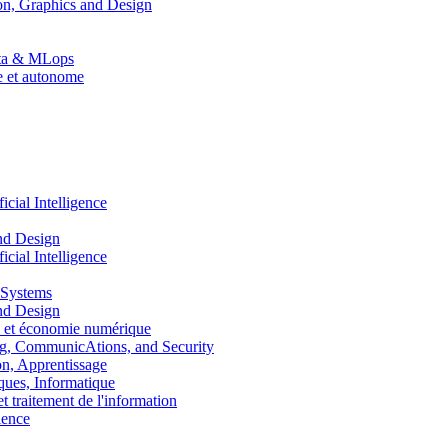
n, Graphics and Design
Data & MLops
le et autonome
ial Intelligence
nd Design
ial Intelligence
 Systems
nd Design
 et économie numérique
, CommunicAtions, and Security
, Apprentissage
ues, Informatique
traitement de l'information
ence