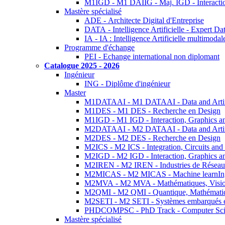
M1IGD - M1 DAIIG - Maj. IGD - Interactio
Mastère spécialisé
ADE - Architecte Digital d'Entreprise
DATA - Intelligence Artificielle - Expert 
IA - IA : Intelligence Artificielle multimoda
Programme d'échange
PEI - Echange international non diplomant
Catalogue 2025 - 2026
Ingénieur
ING - Diplôme d'ingénieur
Master
M1DATAAI - M1 DATAAI - Data and Artific
M1DES - M1 DES - Recherche en Design
M1IGD - M1 IGD - Interaction, Graphics a
M2DATAAI - M2 DATAAI - Data and Artific
M2DES - M2 DES - Recherche en Design
M2ICS - M2 ICS - Integration, Circuits and
M2IGD - M2 IGD - Interaction, Graphics a
M2IREN - M2 IREN - Industries de Réseau
M2MICAS - M2 MICAS - Machine learnIng
M2MVA - M2 MVA - Mathématiques, Vision
M2QMI - M2 QMI - Quantique, Mathématiq
M2SETI - M2 SETI - Systèmes embarqués et 
PHDCOMPSC - PhD Track - Computer Sci
Mastère spécialisé