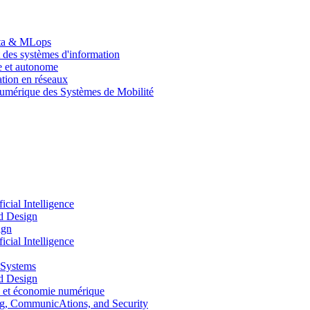
Data & MLops
 des systèmes d'information
le et autonome
tion en réseaux
umérique des Systèmes de Mobilité
ial Intelligence
d Design
ign
ial Intelligence
 Systems
d Design
 et économie numérique
, CommunicAtions, and Security