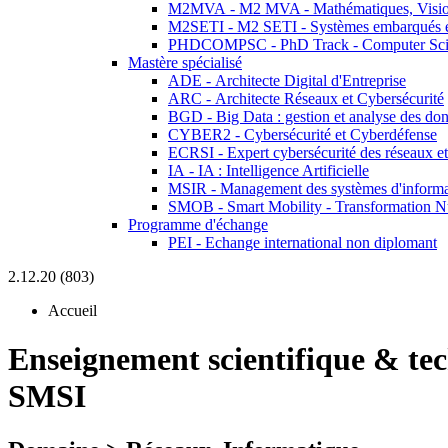
M2MVA - M2 MVA - Mathématiques, Vision
M2SETI - M2 SETI - Systèmes embarqués et 
PHDCOMPSC - PhD Track - Computer Sci
Mastère spécialisé
ADE - Architecte Digital d'Entreprise
ARC - Architecte Réseaux et Cybersécurité
BGD - Big Data : gestion et analyse des do
CYBER2 - Cybersécurité et Cyberdéfense
ECRSI - Expert cybersécurité des réseaux et
IA - IA : Intelligence Artificielle
MSIR - Management des systèmes d'informa
SMOB - Smart Mobility - Transformation N
Programme d'échange
PEI - Echange international non diplomant
2.12.20 (803)
Accueil
Enseignement scientifique & te
SMSI