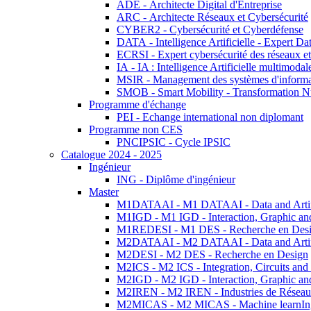
ADE - Architecte Digital d'Entreprise
ARC - Architecte Réseaux et Cybersécurité
CYBER2 - Cybersécurité et Cyberdéfense
DATA - Intelligence Artificielle - Expert 
ECRSI - Expert cybersécurité des réseaux et
IA - IA : Intelligence Artificielle multimoda
MSIR - Management des systèmes d'informa
SMOB - Smart Mobility - Transformation N
Programme d'échange
PEI - Echange international non diplomant
Programme non CES
PNCIPSIC - Cycle IPSIC
Catalogue 2024 - 2025
Ingénieur
ING - Diplôme d'ingénieur
Master
M1DATAAI - M1 DATAAI - Data and Artific
M1IGD - M1 IGD - Interaction, Graphic an
M1REDESI - M1 DES - Recherche en Des
M2DATAAI - M2 DATAAI - Data and Artific
M2DESI - M2 DES - Recherche en Design
M2ICS - M2 ICS - Integration, Circuits and
M2IGD - M2 IGD - Interaction, Graphic an
M2IREN - M2 IREN - Industries de Réseau
M2MICAS - M2 MICAS - Machine learnIng