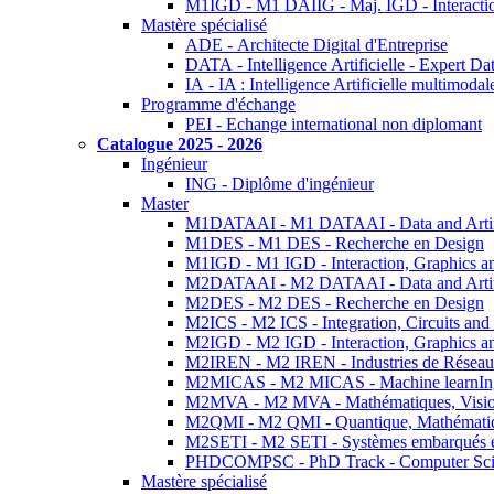
M1IGD - M1 DAIIG - Maj. IGD - Interactio
Mastère spécialisé
ADE - Architecte Digital d'Entreprise
DATA - Intelligence Artificielle - Expert 
IA - IA : Intelligence Artificielle multimoda
Programme d'échange
PEI - Echange international non diplomant
Catalogue 2025 - 2026
Ingénieur
ING - Diplôme d'ingénieur
Master
M1DATAAI - M1 DATAAI - Data and Artific
M1DES - M1 DES - Recherche en Design
M1IGD - M1 IGD - Interaction, Graphics a
M2DATAAI - M2 DATAAI - Data and Artific
M2DES - M2 DES - Recherche en Design
M2ICS - M2 ICS - Integration, Circuits and
M2IGD - M2 IGD - Interaction, Graphics a
M2IREN - M2 IREN - Industries de Réseau
M2MICAS - M2 MICAS - Machine learnIng
M2MVA - M2 MVA - Mathématiques, Vision
M2QMI - M2 QMI - Quantique, Mathématiq
M2SETI - M2 SETI - Systèmes embarqués et 
PHDCOMPSC - PhD Track - Computer Sci
Mastère spécialisé