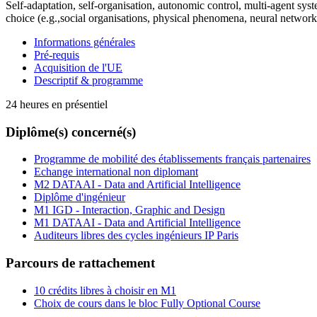
Self-adaptation, self-organisation, autonomic control, multi-agent sy
choice (e.g.,social organisations, physical phenomena, neural network
Informations générales
Pré-requis
Acquisition de l'UE
Descriptif & programme
24 heures en présentiel
Diplôme(s) concerné(s)
Programme de mobilité des établissements français partenaires
Echange international non diplomant
M2 DATAAI - Data and Artificial Intelligence
Diplôme d'ingénieur
M1 IGD - Interaction, Graphic and Design
M1 DATAAI - Data and Artificial Intelligence
Auditeurs libres des cycles ingénieurs IP Paris
Parcours de rattachement
10 crédits libres à choisir en M1
Choix de cours dans le bloc Fully Optional Course