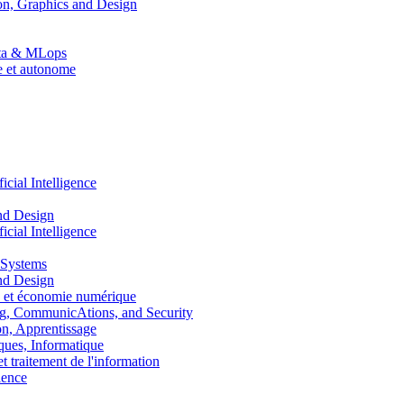
n, Graphics and Design
Data & MLops
le et autonome
ial Intelligence
nd Design
ial Intelligence
 Systems
nd Design
 et économie numérique
, CommunicAtions, and Security
, Apprentissage
ues, Informatique
traitement de l'information
ence