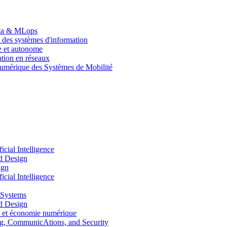
Data & MLops
 des systèmes d'information
le et autonome
tion en réseaux
umérique des Systèmes de Mobilité
ial Intelligence
d Design
ign
ial Intelligence
 Systems
d Design
 et économie numérique
, CommunicAtions, and Security