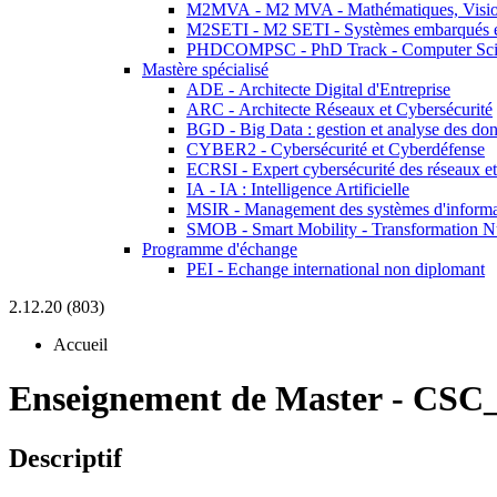
M2MVA - M2 MVA - Mathématiques, Vision
M2SETI - M2 SETI - Systèmes embarqués et 
PHDCOMPSC - PhD Track - Computer Sci
Mastère spécialisé
ADE - Architecte Digital d'Entreprise
ARC - Architecte Réseaux et Cybersécurité
BGD - Big Data : gestion et analyse des do
CYBER2 - Cybersécurité et Cyberdéfense
ECRSI - Expert cybersécurité des réseaux et
IA - IA : Intelligence Artificielle
MSIR - Management des systèmes d'informa
SMOB - Smart Mobility - Transformation N
Programme d'échange
PEI - Echange international non diplomant
2.12.20 (803)
Accueil
Enseignement de Master
-
CSC_
Descriptif