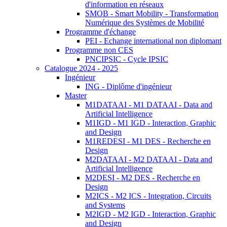
d'information en réseaux
SMOB - Smart Mobility - Transformation
Numérique des Systèmes de Mobilité
Programme d'échange
PEI - Echange international non diplomant
Programme non CES
PNCIPSIC - Cycle IPSIC
Catalogue 2024 - 2025
Ingénieur
ING - Diplôme d'ingénieur
Master
M1DATAAI - M1 DATAAI - Data and
Artificial Intelligence
M1IGD - M1 IGD - Interaction, Graphic
and Design
M1REDESI - M1 DES - Recherche en
Design
M2DATAAI - M2 DATAAI - Data and
Artificial Intelligence
M2DESI - M2 DES - Recherche en
Design
M2ICS - M2 ICS - Integration, Circuits
and Systems
M2IGD - M2 IGD - Interaction, Graphic
and Design