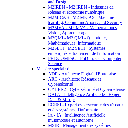
and Design
M2IREN - M2 IREN - Industries de
Réseau et économie numérique
M2MICAS - M2 MICAS - Machine
learnIng, CommunicAtions, and Security
M2MVA - M2 MVA - Mathématiques,
Vision, Apprentissage
M2QMI - M2 QMI - Quantique,
Mathématiques, Informatique
M2SETI - M2 SETI - Systèmes
embarqués et traitement de l'information
PHDCOMPSC - PhD Track - Computer
Science
Mastère spécialisé
ADE - Architecte Digital d'Entreprise
ARC - Architecte Réseaux et
Cybersécurité
CYBER2 - Cybersécurité et Cyberdéfense
DATA - Intelligence Artificielle - Expert
Data & MLops
ECRSI - Expert cybersécurité des réseaux
et des systèmes d'information
IA - IA : Intelligence Artificielle
multimodale et autonome
MSIR - Management des systèmes