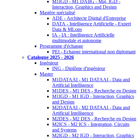
M1IGD - M1 DAIIG - Maj. IGD -
Interaction, Graphics and Design
Mastère spécialisé
ADE - Architecte Digital d'Entreprise
DATA - Intelligence Artificielle - Expert
Data & MLops
IA - IA : Intelligence Artificielle
multimodale et autonome
Programme d'échange
PEI - Echange international non diplomant
Catalogue 2025 - 2026
Ingénieur
ING - Diplôme d'ingénieur
Master
M1DATAAI - M1 DATAAI - Data and
Artificial Intelligence
M1DES - M1 DES - Recherche en Design
M1IGD - M1 IGD - Interaction, Graphics
and Design
M2DATAAI - M2 DATAAI - Data and
Artificial Intelligence
M2DES - M2 DES - Recherche en Design
M2ICS - M2 ICS - Integration, Circuits
and Systems
M2IGD - M2 IGD - Interaction, Graphics