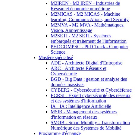
M2IREN - M2 IREN - Industries de
Réseau et économie numérique
M2MICAS - M2 MICAS - Machine
learnIng, CommunicAtions, and Security
M2MVA - M2 MVA - Mathématiques,
Vision, Apprentissage
M2SETI - M2 SETI - Systèmes
embarqués et traitement de l'information
PHDCOMPSC - PhD Track - Computer
Science
Mastère spécialisé
ADE - Architecte Digital d'Entreprise
ARC - Architecte Réseaux et
Cybersécurité
BGD - Big Data : gestion et analyse des
données massives
CYBER2 - Cybersécurité et Cyberdéfense
ECRSI - Expert cybersécurité des réseaux
et des systèmes d'information
IA - IA : Intelligence Artificielle
MSIR - Management des systèmes
d'information en réseaux
SMOB - Smart Mobility - Transformation
Numérique des Systèmes de Mobilité
Programme d'échange