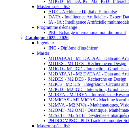
M1IGD - M1 DAIIG - Maj. IGD - Interactio
Mastère spécialisé
ADE - Architecte Digital d'Entreprise
DATA - Intelligence Artificielle - Expert 
IA - IA : Intelligence Artificielle multimoda
Programme d'échange
PEI - Echange international non diplomant
Catalogue 2025 - 2026
Ingénieur
ING - Diplôme d'ingénieur
Master
M1DATAAI - M1 DATAAI - Data and Artific
M1DES - M1 DES - Recherche en Design
M1IGD - M1 IGD - Interaction, Graphics a
M2DATAAI - M2 DATAAI - Data and Artific
M2DES - M2 DES - Recherche en Design
M2ICS - M2 ICS - Integration, Circuits and
M2IGD - M2 IGD - Interaction, Graphics a
M2IREN - M2 IREN - Industries de Réseau
M2MICAS - M2 MICAS - Machine learnIng
M2MVA - M2 MVA - Mathématiques, Vision
M2QMI - M2 QMI - Quantique, Mathématiq
M2SETI - M2 SETI - Systèmes embarqués et 
PHDCOMPSC - PhD Track - Computer Sci
Mastère spécialisé