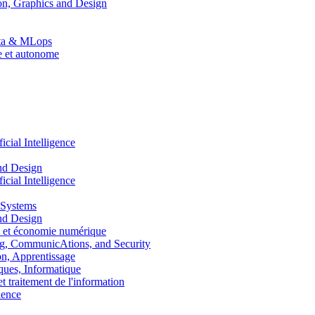
n, Graphics and Design
Data & MLops
le et autonome
ial Intelligence
nd Design
ial Intelligence
 Systems
nd Design
 et économie numérique
, CommunicAtions, and Security
, Apprentissage
ues, Informatique
traitement de l'information
ence