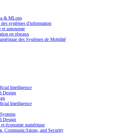
Data & MLops
 des systèmes d'information
le et autonome
tion en réseaux
umérique des Systèmes de Mobilité
ial Intelligence
d Design
ign
ial Intelligence
 Systems
d Design
 et économie numérique
, CommunicAtions, and Security