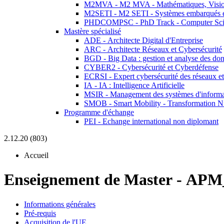
M2MVA - M2 MVA - Mathématiques, Vision
M2SETI - M2 SETI - Systèmes embarqués et 
PHDCOMPSC - PhD Track - Computer Sci
Mastère spécialisé
ADE - Architecte Digital d'Entreprise
ARC - Architecte Réseaux et Cybersécurité
BGD - Big Data : gestion et analyse des do
CYBER2 - Cybersécurité et Cyberdéfense
ECRSI - Expert cybersécurité des réseaux et
IA - IA : Intelligence Artificielle
MSIR - Management des systèmes d'informa
SMOB - Smart Mobility - Transformation N
Programme d'échange
PEI - Echange international non diplomant
2.12.20 (803)
Accueil
Enseignement de Master
-
APM
Informations générales
Pré-requis
Acquisition de l'UE