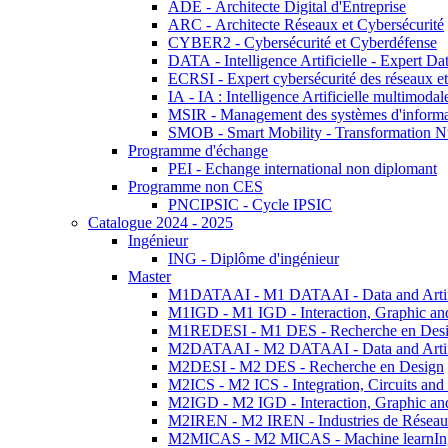
ADE - Architecte Digital d'Entreprise
ARC - Architecte Réseaux et Cybersécurité
CYBER2 - Cybersécurité et Cyberdéfense
DATA - Intelligence Artificielle - Expert 
ECRSI - Expert cybersécurité des réseaux et
IA - IA : Intelligence Artificielle multimoda
MSIR - Management des systèmes d'informa
SMOB - Smart Mobility - Transformation N
Programme d'échange
PEI - Echange international non diplomant
Programme non CES
PNCIPSIC - Cycle IPSIC
Catalogue 2024 - 2025
Ingénieur
ING - Diplôme d'ingénieur
Master
M1DATAAI - M1 DATAAI - Data and Artific
M1IGD - M1 IGD - Interaction, Graphic an
M1REDESI - M1 DES - Recherche en Des
M2DATAAI - M2 DATAAI - Data and Artific
M2DESI - M2 DES - Recherche en Design
M2ICS - M2 ICS - Integration, Circuits and
M2IGD - M2 IGD - Interaction, Graphic an
M2IREN - M2 IREN - Industries de Réseau
M2MICAS - M2 MICAS - Machine learnIng