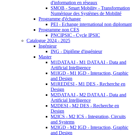
d'information en réseaux
SMOB - Smart Mobility - Transformation
Numérique des Systèmes de Mobilité
Programme d'échange
PEI - Echange international non diplomant
Programme non CES
PNCIPSIC - Cycle IPSIC
Catalogue 2024 - 2025
Ingénieur
ING - Diplôme d'ingénieur
Master
M1DATAAI - M1 DATAAI - Data and
Artificial Intelligence
M1IGD - M1 IGD - Interaction, Graphic
and Design
M1REDESI - M1 DES - Recherche en
Design
M2DATAAI - M2 DATAAI - Data and
Artificial Intelligence
M2DESI - M2 DES - Recherche en
Design
M2ICS - M2 ICS - Integration, Circuits
and Systems
M2IGD - M2 IGD - Interaction, Graphic
and Design