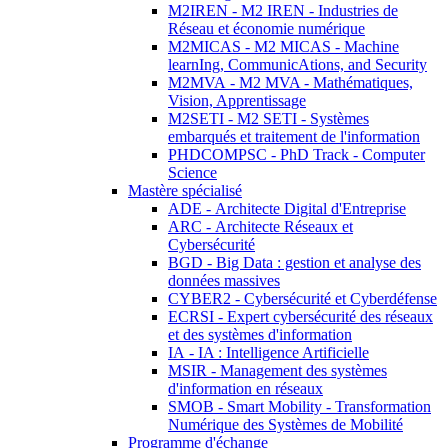
M2IREN - M2 IREN - Industries de
Réseau et économie numérique
M2MICAS - M2 MICAS - Machine
learnIng, CommunicAtions, and Security
M2MVA - M2 MVA - Mathématiques,
Vision, Apprentissage
M2SETI - M2 SETI - Systèmes
embarqués et traitement de l'information
PHDCOMPSC - PhD Track - Computer
Science
Mastère spécialisé
ADE - Architecte Digital d'Entreprise
ARC - Architecte Réseaux et
Cybersécurité
BGD - Big Data : gestion et analyse des
données massives
CYBER2 - Cybersécurité et Cyberdéfense
ECRSI - Expert cybersécurité des réseaux
et des systèmes d'information
IA - IA : Intelligence Artificielle
MSIR - Management des systèmes
d'information en réseaux
SMOB - Smart Mobility - Transformation
Numérique des Systèmes de Mobilité
Programme d'échange