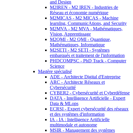
and Design
M2IREN - M2 IREN - Industries de
Réseau et économie numérique
M2MICAS - M2 MICAS - Machine
learnIng, CommunicAtions, and Security
M2MVA - M2 MVA - Mathématiques,
Vision, Apprentissage
M2QMI - M2 QMI - Quantique,
Mathématiques, Informatique
M2SETI - M2 SETI - Systèmes
embarqués et traitement de l'information
PHDCOMPSC - PhD Track - Computer
Science
Mastère spécialisé
ADE - Architecte Digital d'Entreprise
ARC - Architecte Réseaux et
Cybersécurité
CYBER2 - Cybersécurité et Cyberdéfense
DATA - Intelligence Artificielle - Expert
Data & MLops
ECRSI - Expert cybersécurité des réseaux
et des systèmes d'information
IA - IA : Intelligence Artificielle
multimodale et autonome
MSIR - Management des systèmes