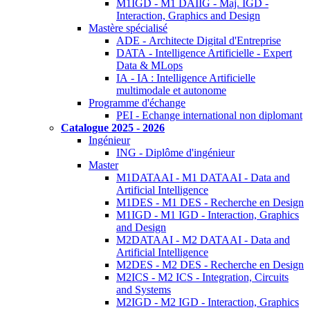
M1IGD - M1 DAIIG - Maj. IGD -
Interaction, Graphics and Design
Mastère spécialisé
ADE - Architecte Digital d'Entreprise
DATA - Intelligence Artificielle - Expert
Data & MLops
IA - IA : Intelligence Artificielle
multimodale et autonome
Programme d'échange
PEI - Echange international non diplomant
Catalogue 2025 - 2026
Ingénieur
ING - Diplôme d'ingénieur
Master
M1DATAAI - M1 DATAAI - Data and
Artificial Intelligence
M1DES - M1 DES - Recherche en Design
M1IGD - M1 IGD - Interaction, Graphics
and Design
M2DATAAI - M2 DATAAI - Data and
Artificial Intelligence
M2DES - M2 DES - Recherche en Design
M2ICS - M2 ICS - Integration, Circuits
and Systems
M2IGD - M2 IGD - Interaction, Graphics