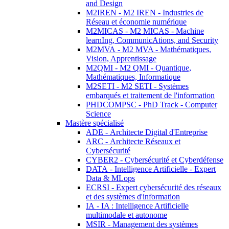
and Design
M2IREN - M2 IREN - Industries de
Réseau et économie numérique
M2MICAS - M2 MICAS - Machine
learnIng, CommunicAtions, and Security
M2MVA - M2 MVA - Mathématiques,
Vision, Apprentissage
M2QMI - M2 QMI - Quantique,
Mathématiques, Informatique
M2SETI - M2 SETI - Systèmes
embarqués et traitement de l'information
PHDCOMPSC - PhD Track - Computer
Science
Mastère spécialisé
ADE - Architecte Digital d'Entreprise
ARC - Architecte Réseaux et
Cybersécurité
CYBER2 - Cybersécurité et Cyberdéfense
DATA - Intelligence Artificielle - Expert
Data & MLops
ECRSI - Expert cybersécurité des réseaux
et des systèmes d'information
IA - IA : Intelligence Artificielle
multimodale et autonome
MSIR - Management des systèmes