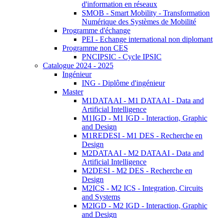
d'information en réseaux
SMOB - Smart Mobility - Transformation
Numérique des Systèmes de Mobilité
Programme d'échange
PEI - Echange international non diplomant
Programme non CES
PNCIPSIC - Cycle IPSIC
Catalogue 2024 - 2025
Ingénieur
ING - Diplôme d'ingénieur
Master
M1DATAAI - M1 DATAAI - Data and
Artificial Intelligence
M1IGD - M1 IGD - Interaction, Graphic
and Design
M1REDESI - M1 DES - Recherche en
Design
M2DATAAI - M2 DATAAI - Data and
Artificial Intelligence
M2DESI - M2 DES - Recherche en
Design
M2ICS - M2 ICS - Integration, Circuits
and Systems
M2IGD - M2 IGD - Interaction, Graphic
and Design