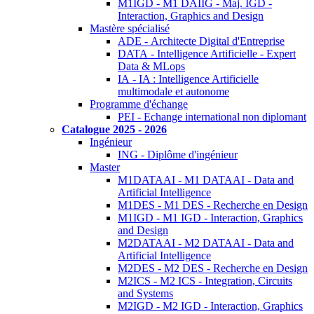
M1IGD - M1 DAIIG - Maj. IGD -
Interaction, Graphics and Design
Mastère spécialisé
ADE - Architecte Digital d'Entreprise
DATA - Intelligence Artificielle - Expert
Data & MLops
IA - IA : Intelligence Artificielle
multimodale et autonome
Programme d'échange
PEI - Echange international non diplomant
Catalogue 2025 - 2026
Ingénieur
ING - Diplôme d'ingénieur
Master
M1DATAAI - M1 DATAAI - Data and
Artificial Intelligence
M1DES - M1 DES - Recherche en Design
M1IGD - M1 IGD - Interaction, Graphics
and Design
M2DATAAI - M2 DATAAI - Data and
Artificial Intelligence
M2DES - M2 DES - Recherche en Design
M2ICS - M2 ICS - Integration, Circuits
and Systems
M2IGD - M2 IGD - Interaction, Graphics