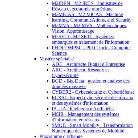
M2IREN - M2 IREN - Industries de
Réseau et économie numérique
M2MICAS - M2 MICAS - Machine
learnIng, CommunicAtions, and Security
M2MVA - M2 MVA - Mathématiques,
Vision, Apprentissage
M2SETI - M2 SETI - Systèmes
embarqués et traitement de l'information
PHDCOMPSC - PhD Track - Computer
Science
Mastère spécialisé
ADE - Architecte Digital d'Entreprise
ARC - Architecte Réseaux et
Cybersécurité
BGD - Big Data : gestion et analyse des
données massives
CYBER2 - Cybersécurité et Cyberdéfense
ECRSI - Expert cybersécurité des réseaux
et des systèmes d'information
IA - IA : Intelligence Artificielle
MSIR - Management des systèmes
d'information en réseaux
SMOB - Smart Mobility - Transformation
Numérique des Systèmes de Mobilité
Programme d'échange