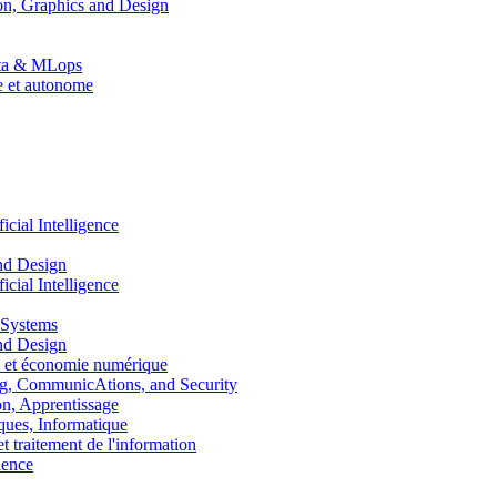
n, Graphics and Design
Data & MLops
le et autonome
ial Intelligence
nd Design
ial Intelligence
 Systems
nd Design
 et économie numérique
, CommunicAtions, and Security
, Apprentissage
ues, Informatique
traitement de l'information
ence