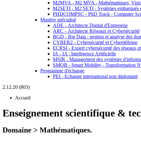
M2MVA - M2 MVA - Mathématiques, Vision
M2SETI - M2 SETI - Systèmes embarqués et 
PHDCOMPSC - PhD Track - Computer Sci
Mastère spécialisé
ADE - Architecte Digital d'Entreprise
ARC - Architecte Réseaux et Cybersécurité
BGD - Big Data : gestion et analyse des do
CYBER2 - Cybersécurité et Cyberdéfense
ECRSI - Expert cybersécurité des réseaux et
IA - IA : Intelligence Artificielle
MSIR - Management des systèmes d'informa
SMOB - Smart Mobility - Transformation N
Programme d'échange
PEI - Echange international non diplomant
2.12.20 (803)
Accueil
Enseignement scientifique & te
Domaine > Mathématiques.