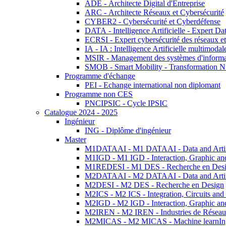
ADE - Architecte Digital d'Entreprise
ARC - Architecte Réseaux et Cybersécurité
CYBER2 - Cybersécurité et Cyberdéfense
DATA - Intelligence Artificielle - Expert 
ECRSI - Expert cybersécurité des réseaux et
IA - IA : Intelligence Artificielle multimoda
MSIR - Management des systèmes d'informa
SMOB - Smart Mobility - Transformation N
Programme d'échange
PEI - Echange international non diplomant
Programme non CES
PNCIPSIC - Cycle IPSIC
Catalogue 2024 - 2025
Ingénieur
ING - Diplôme d'ingénieur
Master
M1DATAAI - M1 DATAAI - Data and Artific
M1IGD - M1 IGD - Interaction, Graphic an
M1REDESI - M1 DES - Recherche en Des
M2DATAAI - M2 DATAAI - Data and Artific
M2DESI - M2 DES - Recherche en Design
M2ICS - M2 ICS - Integration, Circuits and
M2IGD - M2 IGD - Interaction, Graphic an
M2IREN - M2 IREN - Industries de Réseau
M2MICAS - M2 MICAS - Machine learnIng