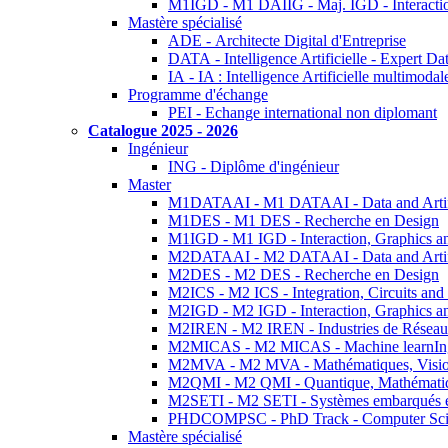
M1IGD - M1 DAIIG - Maj. IGD - Interactio
Mastère spécialisé
ADE - Architecte Digital d'Entreprise
DATA - Intelligence Artificielle - Expert 
IA - IA : Intelligence Artificielle multimoda
Programme d'échange
PEI - Echange international non diplomant
Catalogue 2025 - 2026
Ingénieur
ING - Diplôme d'ingénieur
Master
M1DATAAI - M1 DATAAI - Data and Artific
M1DES - M1 DES - Recherche en Design
M1IGD - M1 IGD - Interaction, Graphics a
M2DATAAI - M2 DATAAI - Data and Artific
M2DES - M2 DES - Recherche en Design
M2ICS - M2 ICS - Integration, Circuits and
M2IGD - M2 IGD - Interaction, Graphics a
M2IREN - M2 IREN - Industries de Réseau
M2MICAS - M2 MICAS - Machine learnIng
M2MVA - M2 MVA - Mathématiques, Vision
M2QMI - M2 QMI - Quantique, Mathématiq
M2SETI - M2 SETI - Systèmes embarqués et 
PHDCOMPSC - PhD Track - Computer Sci
Mastère spécialisé