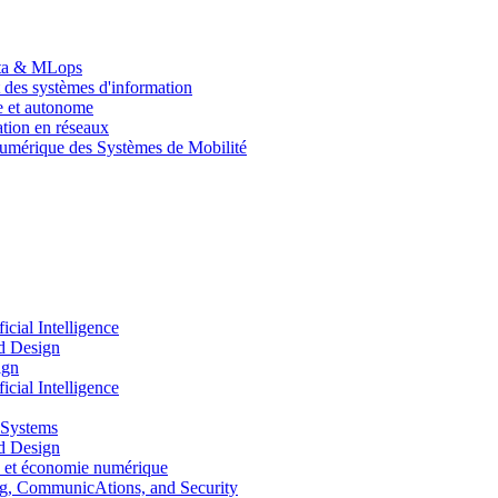
Data & MLops
 des systèmes d'information
le et autonome
tion en réseaux
umérique des Systèmes de Mobilité
ial Intelligence
d Design
ign
ial Intelligence
 Systems
d Design
 et économie numérique
, CommunicAtions, and Security