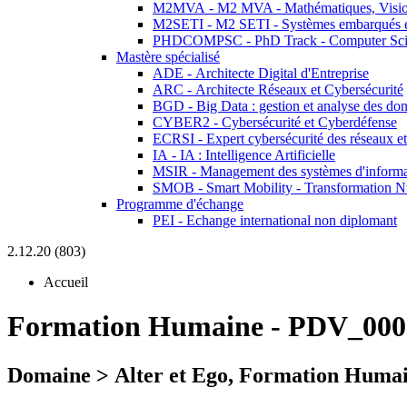
M2MVA - M2 MVA - Mathématiques, Vision
M2SETI - M2 SETI - Systèmes embarqués et 
PHDCOMPSC - PhD Track - Computer Sci
Mastère spécialisé
ADE - Architecte Digital d'Entreprise
ARC - Architecte Réseaux et Cybersécurité
BGD - Big Data : gestion et analyse des do
CYBER2 - Cybersécurité et Cyberdéfense
ECRSI - Expert cybersécurité des réseaux et
IA - IA : Intelligence Artificielle
MSIR - Management des systèmes d'informa
SMOB - Smart Mobility - Transformation N
Programme d'échange
PEI - Echange international non diplomant
2.12.20 (803)
Accueil
Formation Humaine
-
PDV_000
Domaine > Alter et Ego, Formation Humai