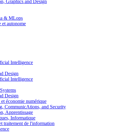
n, Graphics and Design
Data & MLops
le et autonome
ial Intelligence
nd Design
ial Intelligence
 Systems
nd Design
 et économie numérique
, CommunicAtions, and Security
, Apprentissage
ues, Informatique
traitement de l'information
ence