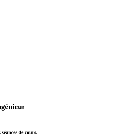
ngénieur
s séances de cours
.