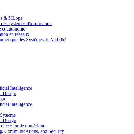
Data & MLops
 des systèmes d'information
le et autonome
tion en réseaux
umérique des Systèmes de Mobilité
ial Intelligence
d Design
ign
ial Intelligence
 Systems
d Design
 et économie numérique
, CommunicAtions, and Security