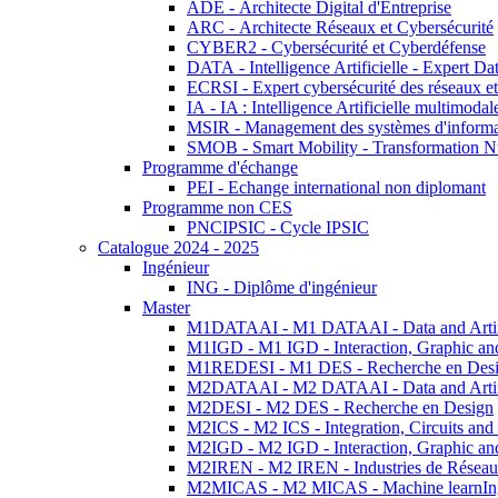
ADE - Architecte Digital d'Entreprise
ARC - Architecte Réseaux et Cybersécurité
CYBER2 - Cybersécurité et Cyberdéfense
DATA - Intelligence Artificielle - Expert 
ECRSI - Expert cybersécurité des réseaux et
IA - IA : Intelligence Artificielle multimoda
MSIR - Management des systèmes d'informa
SMOB - Smart Mobility - Transformation N
Programme d'échange
PEI - Echange international non diplomant
Programme non CES
PNCIPSIC - Cycle IPSIC
Catalogue 2024 - 2025
Ingénieur
ING - Diplôme d'ingénieur
Master
M1DATAAI - M1 DATAAI - Data and Artific
M1IGD - M1 IGD - Interaction, Graphic an
M1REDESI - M1 DES - Recherche en Des
M2DATAAI - M2 DATAAI - Data and Artific
M2DESI - M2 DES - Recherche en Design
M2ICS - M2 ICS - Integration, Circuits and
M2IGD - M2 IGD - Interaction, Graphic an
M2IREN - M2 IREN - Industries de Réseau
M2MICAS - M2 MICAS - Machine learnIng