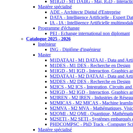
M1IGD - M1 DAIIG - Maj. IGD - Interactio
Mastère spécialisé
ADE - Architecte Digital d'Entreprise
DATA - Intelligence Artificielle - Expert 
IA - IA : Intelligence Artificielle multimoda
Programme d'échange
PEI - Echange international non diplomant
Catalogue 2025 - 2026
Ingénieur
ING - Diplôme d'ingénieur
Master
M1DATAAI - M1 DATAAI - Data and Artific
M1DES - M1 DES - Recherche en Design
M1IGD - M1 IGD - Interaction, Graphics a
M2DATAAI - M2 DATAAI - Data and Artific
M2DES - M2 DES - Recherche en Design
M2ICS - M2 ICS - Integration, Circuits and
M2IGD - M2 IGD - Interaction, Graphics a
M2IREN - M2 IREN - Industries de Réseau
M2MICAS - M2 MICAS - Machine learnIng
M2MVA - M2 MVA - Mathématiques, Vision
M2QMI - M2 QMI - Quantique, Mathématiq
M2SETI - M2 SETI - Systèmes embarqués et 
PHDCOMPSC - PhD Track - Computer Sci
Mastère spécialisé