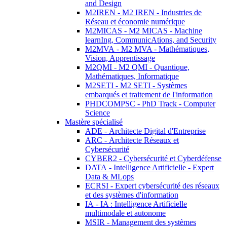
and Design
M2IREN - M2 IREN - Industries de
Réseau et économie numérique
M2MICAS - M2 MICAS - Machine
learnIng, CommunicAtions, and Security
M2MVA - M2 MVA - Mathématiques,
Vision, Apprentissage
M2QMI - M2 QMI - Quantique,
Mathématiques, Informatique
M2SETI - M2 SETI - Systèmes
embarqués et traitement de l'information
PHDCOMPSC - PhD Track - Computer
Science
Mastère spécialisé
ADE - Architecte Digital d'Entreprise
ARC - Architecte Réseaux et
Cybersécurité
CYBER2 - Cybersécurité et Cyberdéfense
DATA - Intelligence Artificielle - Expert
Data & MLops
ECRSI - Expert cybersécurité des réseaux
et des systèmes d'information
IA - IA : Intelligence Artificielle
multimodale et autonome
MSIR - Management des systèmes