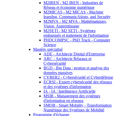
M2IREN - M2 IREN - Industries de
Réseau et économie numérique
M2MICAS - M2 MICAS - Machine
learnIng, CommunicAtions, and Security
M2MVA - M2 MVA - Mathématiques,
Vision, Apprentissage
M2SETI - M2 SETI - Systèmes
embarqués et traitement de l'information
PHDCOMPSC - PhD Track - Computer
Science
Mastère spécialisé
ADE - Architecte Digital d'Entreprise
ARC - Architecte Réseaux et
Cybersécurité
BGD - Big Data : gestion et analyse des
données massives
CYBER2 - Cybersécurité et Cyberdéfense
ECRSI - Expert cybersécurité des réseaux
et des systèmes d'information
IA - IA : Intelligence Artificielle
MSIR - Management des systèmes
d'information en réseaux
SMOB - Smart Mobility - Transformation
Numérique des Systèmes de Mobilité
Programme d'échange