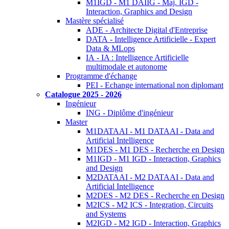
M1IGD - M1 DAIIG - Maj. IGD -
Interaction, Graphics and Design
Mastère spécialisé
ADE - Architecte Digital d'Entreprise
DATA - Intelligence Artificielle - Expert
Data & MLops
IA - IA : Intelligence Artificielle
multimodale et autonome
Programme d'échange
PEI - Echange international non diplomant
Catalogue 2025 - 2026
Ingénieur
ING - Diplôme d'ingénieur
Master
M1DATAAI - M1 DATAAI - Data and
Artificial Intelligence
M1DES - M1 DES - Recherche en Design
M1IGD - M1 IGD - Interaction, Graphics
and Design
M2DATAAI - M2 DATAAI - Data and
Artificial Intelligence
M2DES - M2 DES - Recherche en Design
M2ICS - M2 ICS - Integration, Circuits
and Systems
M2IGD - M2 IGD - Interaction, Graphics