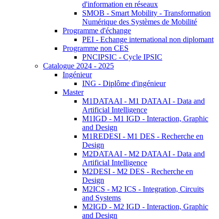
d'information en réseaux
SMOB - Smart Mobility - Transformation
Numérique des Systèmes de Mobilité
Programme d'échange
PEI - Echange international non diplomant
Programme non CES
PNCIPSIC - Cycle IPSIC
Catalogue 2024 - 2025
Ingénieur
ING - Diplôme d'ingénieur
Master
M1DATAAI - M1 DATAAI - Data and
Artificial Intelligence
M1IGD - M1 IGD - Interaction, Graphic
and Design
M1REDESI - M1 DES - Recherche en
Design
M2DATAAI - M2 DATAAI - Data and
Artificial Intelligence
M2DESI - M2 DES - Recherche en
Design
M2ICS - M2 ICS - Integration, Circuits
and Systems
M2IGD - M2 IGD - Interaction, Graphic
and Design