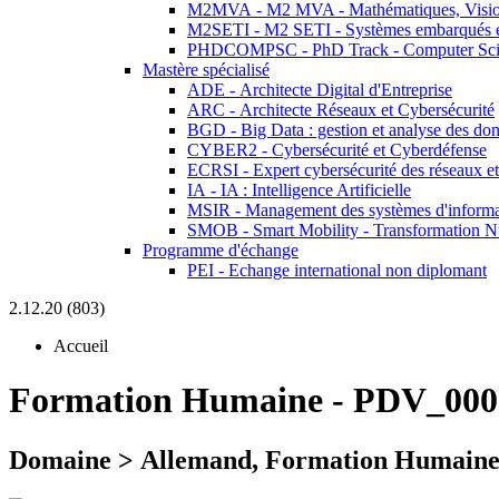
M2MVA - M2 MVA - Mathématiques, Vision
M2SETI - M2 SETI - Systèmes embarqués et 
PHDCOMPSC - PhD Track - Computer Sci
Mastère spécialisé
ADE - Architecte Digital d'Entreprise
ARC - Architecte Réseaux et Cybersécurité
BGD - Big Data : gestion et analyse des do
CYBER2 - Cybersécurité et Cyberdéfense
ECRSI - Expert cybersécurité des réseaux et
IA - IA : Intelligence Artificielle
MSIR - Management des systèmes d'informa
SMOB - Smart Mobility - Transformation N
Programme d'échange
PEI - Echange international non diplomant
2.12.20 (803)
Accueil
Formation Humaine
-
PDV_000
Domaine > Allemand, Formation Humaine, A