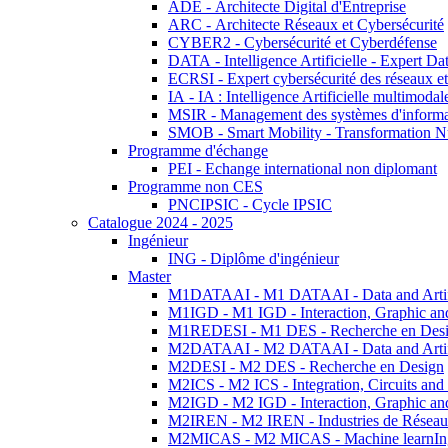
ADE - Architecte Digital d'Entreprise
ARC - Architecte Réseaux et Cybersécurité
CYBER2 - Cybersécurité et Cyberdéfense
DATA - Intelligence Artificielle - Expert 
ECRSI - Expert cybersécurité des réseaux et
IA - IA : Intelligence Artificielle multimoda
MSIR - Management des systèmes d'informa
SMOB - Smart Mobility - Transformation N
Programme d'échange
PEI - Echange international non diplomant
Programme non CES
PNCIPSIC - Cycle IPSIC
Catalogue 2024 - 2025
Ingénieur
ING - Diplôme d'ingénieur
Master
M1DATAAI - M1 DATAAI - Data and Artific
M1IGD - M1 IGD - Interaction, Graphic an
M1REDESI - M1 DES - Recherche en Des
M2DATAAI - M2 DATAAI - Data and Artific
M2DESI - M2 DES - Recherche en Design
M2ICS - M2 ICS - Integration, Circuits and
M2IGD - M2 IGD - Interaction, Graphic an
M2IREN - M2 IREN - Industries de Réseau
M2MICAS - M2 MICAS - Machine learnIng