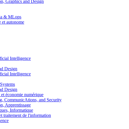
n, Graphics and Design
Data & MLops
le et autonome
ial Intelligence
nd Design
ial Intelligence
 Systems
nd Design
 et économie numérique
, CommunicAtions, and Security
, Apprentissage
ues, Informatique
traitement de l'information
ence