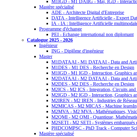
M1IGD - M1 DAIIG - Maj. IGD - Interactio
Mastère spécialisé
ADE - Architecte Digital d'Entreprise
DATA - Intelligence Artificielle - Expert 
IA - IA : Intelligence Artificielle multimoda
Programme d'échange
PEI - Echange international non diplomant
Catalogue 2025 - 2026
Ingénieur
ING - Diplôme d'ingénieur
Master
M1DATAAI - M1 DATAAI - Data and Artific
M1DES - M1 DES - Recherche en Design
M1IGD - M1 IGD - Interaction, Graphics a
M2DATAAI - M2 DATAAI - Data and Artific
M2DES - M2 DES - Recherche en Design
M2ICS - M2 ICS - Integration, Circuits and
M2IGD - M2 IGD - Interaction, Graphics a
M2IREN - M2 IREN - Industries de Réseau
M2MICAS - M2 MICAS - Machine learnIng
M2MVA - M2 MVA - Mathématiques, Vision
M2QMI - M2 QMI - Quantique, Mathématiq
M2SETI - M2 SETI - Systèmes embarqués et 
PHDCOMPSC - PhD Track - Computer Sci
Mastère spécialisé