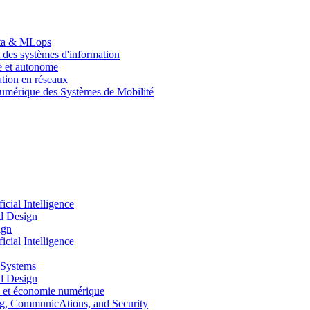
Data & MLops
 des systèmes d'information
le et autonome
tion en réseaux
umérique des Systèmes de Mobilité
ial Intelligence
d Design
ign
ial Intelligence
 Systems
d Design
 et économie numérique
, CommunicAtions, and Security