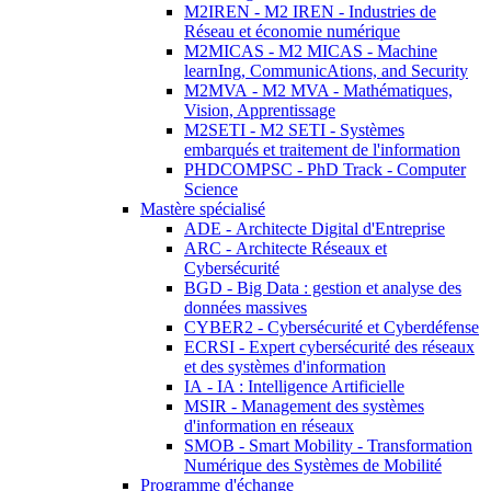
M2IREN - M2 IREN - Industries de
Réseau et économie numérique
M2MICAS - M2 MICAS - Machine
learnIng, CommunicAtions, and Security
M2MVA - M2 MVA - Mathématiques,
Vision, Apprentissage
M2SETI - M2 SETI - Systèmes
embarqués et traitement de l'information
PHDCOMPSC - PhD Track - Computer
Science
Mastère spécialisé
ADE - Architecte Digital d'Entreprise
ARC - Architecte Réseaux et
Cybersécurité
BGD - Big Data : gestion et analyse des
données massives
CYBER2 - Cybersécurité et Cyberdéfense
ECRSI - Expert cybersécurité des réseaux
et des systèmes d'information
IA - IA : Intelligence Artificielle
MSIR - Management des systèmes
d'information en réseaux
SMOB - Smart Mobility - Transformation
Numérique des Systèmes de Mobilité
Programme d'échange