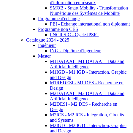
d'information en réseaux
SMOB - Smart Mobility - Transformation
Numérique des Systèmes de Mobilité
Programme d'échange
PEI - Echange international non diplomant
Programme non CES
PNCIPSIC - Cycle IPSIC
Catalogue 2024 - 2025
Ingénieur
ING - Diplôme d'ingénieur
Master
M1DATAAI - M1 DATAAI - Data and
Artificial Intelligence
M1IGD - M1 IGD - Interaction, Graphic
and Design
M1REDESI - M1 DES - Recherche en
Design
M2DATAAI - M2 DATAAI - Data and
Artificial Intelligence
M2DESI - M2 DES - Recherche en
Design
M2ICS - M2 ICS - Integration, Circuits
and Systems
M2IGD - M2 IGD - Interaction, Graphic
and Design