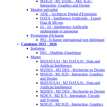
M1IGD - M1 DAIIG - Maj. IGD -
Interaction, Graphics and Design
Mastère spécialisé
ADE - Architecte Digital d'Entreprise
DATA - Intelligence Artificielle - Expert
Data & MLops
IA - IA : Intelligence Artificielle
multimodale et autonome
Programme d'échange
PEI - Echange international non diplomant
Catalogue 2025 - 2026
Ingénieur
ING - Diplôme d'ingénieur
Master
M1DATAAI - M1 DATAAI - Data and
Artificial Intelligence
M1DES - M1 DES - Recherche en Design
M1IGD - M1 IGD - Interaction, Graphics
and Design
M2DATAAI - M2 DATAAI - Data and
Artificial Intelligence
M2DES - M2 DES - Recherche en Design
M2ICS - M2 ICS - Integration, Circuits
and Systems
M2IGD - M2 IGD - Interaction, Graphics