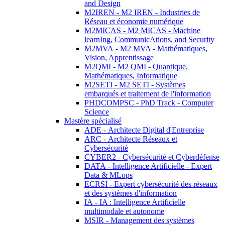
and Design
M2IREN - M2 IREN - Industries de
Réseau et économie numérique
M2MICAS - M2 MICAS - Machine
learnIng, CommunicAtions, and Security
M2MVA - M2 MVA - Mathématiques,
Vision, Apprentissage
M2QMI - M2 QMI - Quantique,
Mathématiques, Informatique
M2SETI - M2 SETI - Systèmes
embarqués et traitement de l'information
PHDCOMPSC - PhD Track - Computer
Science
Mastère spécialisé
ADE - Architecte Digital d'Entreprise
ARC - Architecte Réseaux et
Cybersécurité
CYBER2 - Cybersécurité et Cyberdéfense
DATA - Intelligence Artificielle - Expert
Data & MLops
ECRSI - Expert cybersécurité des réseaux
et des systèmes d'information
IA - IA : Intelligence Artificielle
multimodale et autonome
MSIR - Management des systèmes