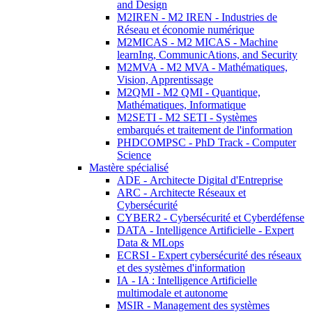
and Design
M2IREN - M2 IREN - Industries de
Réseau et économie numérique
M2MICAS - M2 MICAS - Machine
learnIng, CommunicAtions, and Security
M2MVA - M2 MVA - Mathématiques,
Vision, Apprentissage
M2QMI - M2 QMI - Quantique,
Mathématiques, Informatique
M2SETI - M2 SETI - Systèmes
embarqués et traitement de l'information
PHDCOMPSC - PhD Track - Computer
Science
Mastère spécialisé
ADE - Architecte Digital d'Entreprise
ARC - Architecte Réseaux et
Cybersécurité
CYBER2 - Cybersécurité et Cyberdéfense
DATA - Intelligence Artificielle - Expert
Data & MLops
ECRSI - Expert cybersécurité des réseaux
et des systèmes d'information
IA - IA : Intelligence Artificielle
multimodale et autonome
MSIR - Management des systèmes