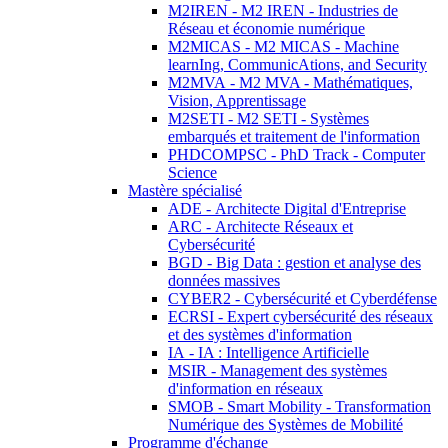
M2IREN - M2 IREN - Industries de
Réseau et économie numérique
M2MICAS - M2 MICAS - Machine
learnIng, CommunicAtions, and Security
M2MVA - M2 MVA - Mathématiques,
Vision, Apprentissage
M2SETI - M2 SETI - Systèmes
embarqués et traitement de l'information
PHDCOMPSC - PhD Track - Computer
Science
Mastère spécialisé
ADE - Architecte Digital d'Entreprise
ARC - Architecte Réseaux et
Cybersécurité
BGD - Big Data : gestion et analyse des
données massives
CYBER2 - Cybersécurité et Cyberdéfense
ECRSI - Expert cybersécurité des réseaux
et des systèmes d'information
IA - IA : Intelligence Artificielle
MSIR - Management des systèmes
d'information en réseaux
SMOB - Smart Mobility - Transformation
Numérique des Systèmes de Mobilité
Programme d'échange