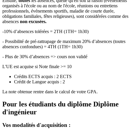
Ensuite,
toutes
les absences, quelle qu'en soit la raison (événements
organisés à l'école ou au nom de l'école, réunions ou entretiens
professionnels, événements sportifs, maladie de courte durée,
obligations familiales, fêtes religieuses), sont considérées comme des
absences
non excusées.
-10% d’absences tolérées = 2TH (1TH= 1h30)
- Possibilité de pré-rattrapage de maximum 20% d’absences (toutes
absences confondues) = 4TH (1TH= 1h30)
- Plus de 30% d’absences => cours non validé
L'UE est acquise si Note finale >= 10
Crédits ECTS acquis : 2 ECTS
Crédit de Langue acquis : 2
La note obtenue rentre dans le calcul de votre GPA.
Pour les étudiants du diplôme
Diplôme
d'ingénieur
Vos modalités d'acquisition :