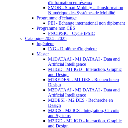
d'information en réseaux
SMOB - Smart Mobility - Transformation
Numérique des Systèmes de Mobilité
Programme d'échange
PEI - Echange international non diplomant
Programme non CES
PNCIPSIC - Cycle IPSIC
Catalogue 2024 - 2025
Ingénieur
ING - Diplôme d'ingénieur
Master
M1DATAAI - M1 DATAAI - Data and
Artificial Intelligence
M1IGD - M1 IGD - Interaction, Graphic
and Design
M1REDESI - M1 DES - Recherche en
Design
M2DATAAI - M2 DATAAI - Data and
Artificial Intelligence
M2DESI - M2 DES - Recherche en
Design
M2ICS - M2 ICS - Integration, Circuits
and Systems
M2IGD - M2 IGD - Interaction, Graphic
and Design