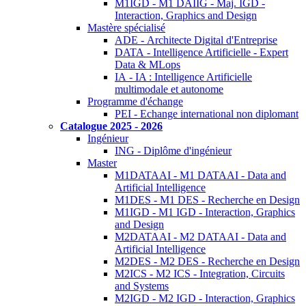
M1IGD - M1 DAIIG - Maj. IGD -
Interaction, Graphics and Design
Mastère spécialisé
ADE - Architecte Digital d'Entreprise
DATA - Intelligence Artificielle - Expert
Data & MLops
IA - IA : Intelligence Artificielle
multimodale et autonome
Programme d'échange
PEI - Echange international non diplomant
Catalogue 2025 - 2026
Ingénieur
ING - Diplôme d'ingénieur
Master
M1DATAAI - M1 DATAAI - Data and
Artificial Intelligence
M1DES - M1 DES - Recherche en Design
M1IGD - M1 IGD - Interaction, Graphics
and Design
M2DATAAI - M2 DATAAI - Data and
Artificial Intelligence
M2DES - M2 DES - Recherche en Design
M2ICS - M2 ICS - Integration, Circuits
and Systems
M2IGD - M2 IGD - Interaction, Graphics