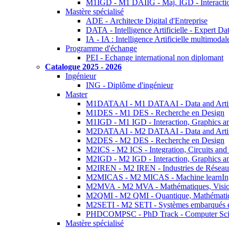
M1IGD - M1 DAIIG - Maj. IGD - Interactio
Mastère spécialisé
ADE - Architecte Digital d'Entreprise
DATA - Intelligence Artificielle - Expert 
IA - IA : Intelligence Artificielle multimoda
Programme d'échange
PEI - Echange international non diplomant
Catalogue 2025 - 2026
Ingénieur
ING - Diplôme d'ingénieur
Master
M1DATAAI - M1 DATAAI - Data and Artific
M1DES - M1 DES - Recherche en Design
M1IGD - M1 IGD - Interaction, Graphics a
M2DATAAI - M2 DATAAI - Data and Artific
M2DES - M2 DES - Recherche en Design
M2ICS - M2 ICS - Integration, Circuits and
M2IGD - M2 IGD - Interaction, Graphics a
M2IREN - M2 IREN - Industries de Réseau
M2MICAS - M2 MICAS - Machine learnIng
M2MVA - M2 MVA - Mathématiques, Vision
M2QMI - M2 QMI - Quantique, Mathématiq
M2SETI - M2 SETI - Systèmes embarqués et 
PHDCOMPSC - PhD Track - Computer Sci
Mastère spécialisé