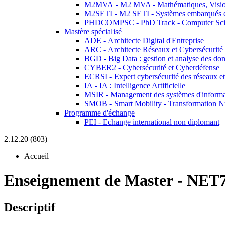
M2MVA - M2 MVA - Mathématiques, Vision
M2SETI - M2 SETI - Systèmes embarqués et 
PHDCOMPSC - PhD Track - Computer Sci
Mastère spécialisé
ADE - Architecte Digital d'Entreprise
ARC - Architecte Réseaux et Cybersécurité
BGD - Big Data : gestion et analyse des do
CYBER2 - Cybersécurité et Cyberdéfense
ECRSI - Expert cybersécurité des réseaux et
IA - IA : Intelligence Artificielle
MSIR - Management des systèmes d'informa
SMOB - Smart Mobility - Transformation N
Programme d'échange
PEI - Echange international non diplomant
2.12.20 (803)
Accueil
Enseignement de Master
-
NET7
Descriptif