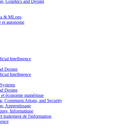
n, Graphics and Design
Data & MLops
le et autonome
ial Intelligence
nd Design
ial Intelligence
 Systems
nd Design
 et économie numérique
, CommunicAtions, and Security
, Apprentissage
ues, Informatique
traitement de l'information
ence