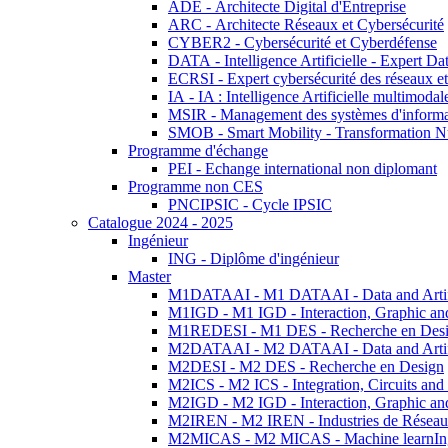
ADE - Architecte Digital d'Entreprise
ARC - Architecte Réseaux et Cybersécurité
CYBER2 - Cybersécurité et Cyberdéfense
DATA - Intelligence Artificielle - Expert 
ECRSI - Expert cybersécurité des réseaux et
IA - IA : Intelligence Artificielle multimoda
MSIR - Management des systèmes d'informa
SMOB - Smart Mobility - Transformation N
Programme d'échange
PEI - Echange international non diplomant
Programme non CES
PNCIPSIC - Cycle IPSIC
Catalogue 2024 - 2025
Ingénieur
ING - Diplôme d'ingénieur
Master
M1DATAAI - M1 DATAAI - Data and Artific
M1IGD - M1 IGD - Interaction, Graphic an
M1REDESI - M1 DES - Recherche en Des
M2DATAAI - M2 DATAAI - Data and Artific
M2DESI - M2 DES - Recherche en Design
M2ICS - M2 ICS - Integration, Circuits and
M2IGD - M2 IGD - Interaction, Graphic an
M2IREN - M2 IREN - Industries de Réseau
M2MICAS - M2 MICAS - Machine learnIng