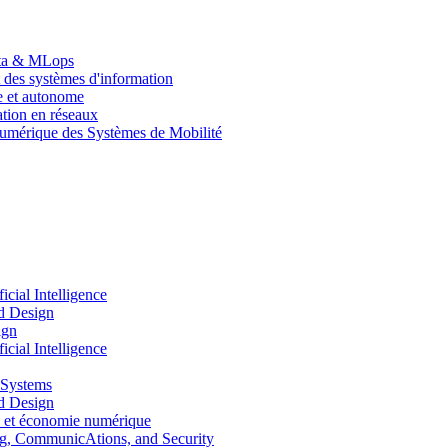
Data & MLops
 des systèmes d'information
le et autonome
tion en réseaux
umérique des Systèmes de Mobilité
ial Intelligence
d Design
ign
ial Intelligence
 Systems
d Design
 et économie numérique
, CommunicAtions, and Security