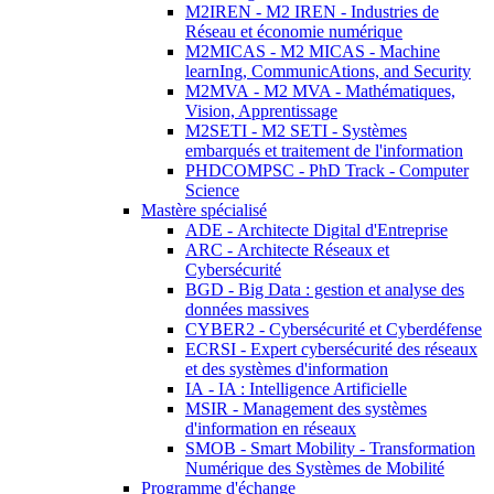
M2IREN - M2 IREN - Industries de
Réseau et économie numérique
M2MICAS - M2 MICAS - Machine
learnIng, CommunicAtions, and Security
M2MVA - M2 MVA - Mathématiques,
Vision, Apprentissage
M2SETI - M2 SETI - Systèmes
embarqués et traitement de l'information
PHDCOMPSC - PhD Track - Computer
Science
Mastère spécialisé
ADE - Architecte Digital d'Entreprise
ARC - Architecte Réseaux et
Cybersécurité
BGD - Big Data : gestion et analyse des
données massives
CYBER2 - Cybersécurité et Cyberdéfense
ECRSI - Expert cybersécurité des réseaux
et des systèmes d'information
IA - IA : Intelligence Artificielle
MSIR - Management des systèmes
d'information en réseaux
SMOB - Smart Mobility - Transformation
Numérique des Systèmes de Mobilité
Programme d'échange