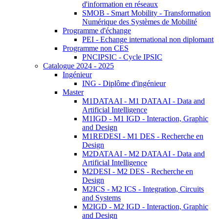
d'information en réseaux
SMOB - Smart Mobility - Transformation
Numérique des Systèmes de Mobilité
Programme d'échange
PEI - Echange international non diplomant
Programme non CES
PNCIPSIC - Cycle IPSIC
Catalogue 2024 - 2025
Ingénieur
ING - Diplôme d'ingénieur
Master
M1DATAAI - M1 DATAAI - Data and
Artificial Intelligence
M1IGD - M1 IGD - Interaction, Graphic
and Design
M1REDESI - M1 DES - Recherche en
Design
M2DATAAI - M2 DATAAI - Data and
Artificial Intelligence
M2DESI - M2 DES - Recherche en
Design
M2ICS - M2 ICS - Integration, Circuits
and Systems
M2IGD - M2 IGD - Interaction, Graphic
and Design