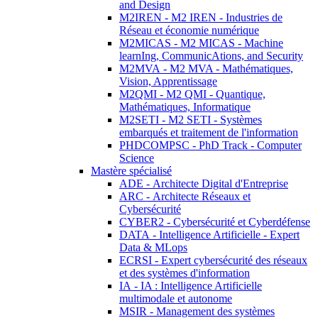
and Design
M2IREN - M2 IREN - Industries de
Réseau et économie numérique
M2MICAS - M2 MICAS - Machine
learnIng, CommunicAtions, and Security
M2MVA - M2 MVA - Mathématiques,
Vision, Apprentissage
M2QMI - M2 QMI - Quantique,
Mathématiques, Informatique
M2SETI - M2 SETI - Systèmes
embarqués et traitement de l'information
PHDCOMPSC - PhD Track - Computer
Science
Mastère spécialisé
ADE - Architecte Digital d'Entreprise
ARC - Architecte Réseaux et
Cybersécurité
CYBER2 - Cybersécurité et Cyberdéfense
DATA - Intelligence Artificielle - Expert
Data & MLops
ECRSI - Expert cybersécurité des réseaux
et des systèmes d'information
IA - IA : Intelligence Artificielle
multimodale et autonome
MSIR - Management des systèmes