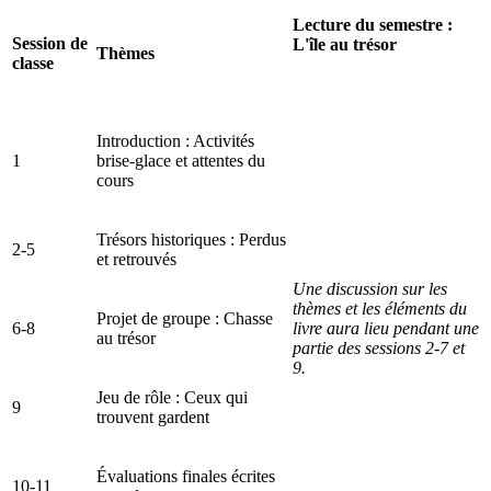
Lecture du semestre :
Session de
L'île au trésor
Thèmes
classe
Introduction : Activités
1
brise-glace et attentes du
cours
Trésors historiques : Perdus
2-5
et retrouvés
Une discussion sur les
thèmes et les éléments du
Projet de groupe : Chasse
6-8
livre aura lieu pendant une
au trésor
partie des sessions 2-7 et
9.
Jeu de rôle : Ceux qui
9
trouvent gardent
Évaluations finales écrites
10-11