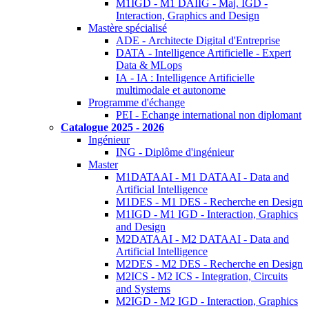
M1IGD - M1 DAIIG - Maj. IGD -
Interaction, Graphics and Design
Mastère spécialisé
ADE - Architecte Digital d'Entreprise
DATA - Intelligence Artificielle - Expert
Data & MLops
IA - IA : Intelligence Artificielle
multimodale et autonome
Programme d'échange
PEI - Echange international non diplomant
Catalogue 2025 - 2026
Ingénieur
ING - Diplôme d'ingénieur
Master
M1DATAAI - M1 DATAAI - Data and
Artificial Intelligence
M1DES - M1 DES - Recherche en Design
M1IGD - M1 IGD - Interaction, Graphics
and Design
M2DATAAI - M2 DATAAI - Data and
Artificial Intelligence
M2DES - M2 DES - Recherche en Design
M2ICS - M2 ICS - Integration, Circuits
and Systems
M2IGD - M2 IGD - Interaction, Graphics