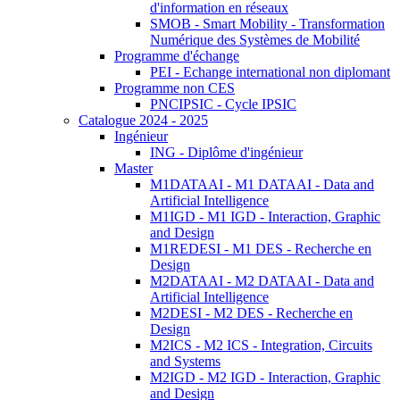
d'information en réseaux
SMOB - Smart Mobility - Transformation
Numérique des Systèmes de Mobilité
Programme d'échange
PEI - Echange international non diplomant
Programme non CES
PNCIPSIC - Cycle IPSIC
Catalogue 2024 - 2025
Ingénieur
ING - Diplôme d'ingénieur
Master
M1DATAAI - M1 DATAAI - Data and
Artificial Intelligence
M1IGD - M1 IGD - Interaction, Graphic
and Design
M1REDESI - M1 DES - Recherche en
Design
M2DATAAI - M2 DATAAI - Data and
Artificial Intelligence
M2DESI - M2 DES - Recherche en
Design
M2ICS - M2 ICS - Integration, Circuits
and Systems
M2IGD - M2 IGD - Interaction, Graphic
and Design