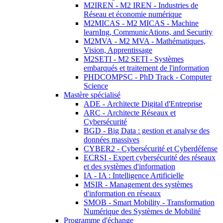
M2IREN - M2 IREN - Industries de
Réseau et économie numérique
M2MICAS - M2 MICAS - Machine
learnIng, CommunicAtions, and Security
M2MVA - M2 MVA - Mathématiques,
Vision, Apprentissage
M2SETI - M2 SETI - Systèmes
embarqués et traitement de l'information
PHDCOMPSC - PhD Track - Computer
Science
Mastère spécialisé
ADE - Architecte Digital d'Entreprise
ARC - Architecte Réseaux et
Cybersécurité
BGD - Big Data : gestion et analyse des
données massives
CYBER2 - Cybersécurité et Cyberdéfense
ECRSI - Expert cybersécurité des réseaux
et des systèmes d'information
IA - IA : Intelligence Artificielle
MSIR - Management des systèmes
d'information en réseaux
SMOB - Smart Mobility - Transformation
Numérique des Systèmes de Mobilité
Programme d'échange