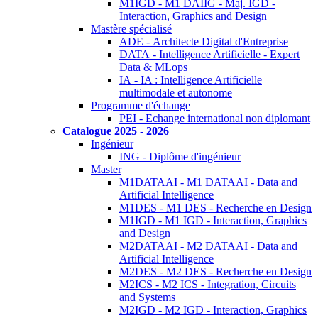
M1IGD - M1 DAIIG - Maj. IGD -
Interaction, Graphics and Design
Mastère spécialisé
ADE - Architecte Digital d'Entreprise
DATA - Intelligence Artificielle - Expert
Data & MLops
IA - IA : Intelligence Artificielle
multimodale et autonome
Programme d'échange
PEI - Echange international non diplomant
Catalogue 2025 - 2026
Ingénieur
ING - Diplôme d'ingénieur
Master
M1DATAAI - M1 DATAAI - Data and
Artificial Intelligence
M1DES - M1 DES - Recherche en Design
M1IGD - M1 IGD - Interaction, Graphics
and Design
M2DATAAI - M2 DATAAI - Data and
Artificial Intelligence
M2DES - M2 DES - Recherche en Design
M2ICS - M2 ICS - Integration, Circuits
and Systems
M2IGD - M2 IGD - Interaction, Graphics