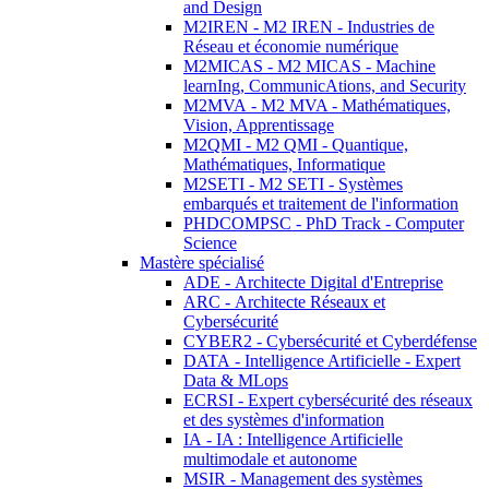
and Design
M2IREN - M2 IREN - Industries de
Réseau et économie numérique
M2MICAS - M2 MICAS - Machine
learnIng, CommunicAtions, and Security
M2MVA - M2 MVA - Mathématiques,
Vision, Apprentissage
M2QMI - M2 QMI - Quantique,
Mathématiques, Informatique
M2SETI - M2 SETI - Systèmes
embarqués et traitement de l'information
PHDCOMPSC - PhD Track - Computer
Science
Mastère spécialisé
ADE - Architecte Digital d'Entreprise
ARC - Architecte Réseaux et
Cybersécurité
CYBER2 - Cybersécurité et Cyberdéfense
DATA - Intelligence Artificielle - Expert
Data & MLops
ECRSI - Expert cybersécurité des réseaux
et des systèmes d'information
IA - IA : Intelligence Artificielle
multimodale et autonome
MSIR - Management des systèmes