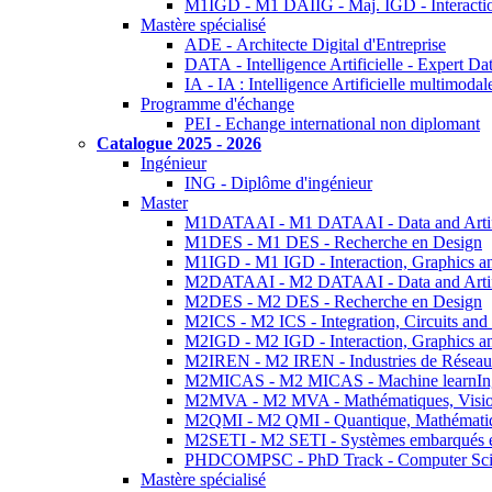
M1IGD - M1 DAIIG - Maj. IGD - Interactio
Mastère spécialisé
ADE - Architecte Digital d'Entreprise
DATA - Intelligence Artificielle - Expert 
IA - IA : Intelligence Artificielle multimoda
Programme d'échange
PEI - Echange international non diplomant
Catalogue 2025 - 2026
Ingénieur
ING - Diplôme d'ingénieur
Master
M1DATAAI - M1 DATAAI - Data and Artific
M1DES - M1 DES - Recherche en Design
M1IGD - M1 IGD - Interaction, Graphics a
M2DATAAI - M2 DATAAI - Data and Artific
M2DES - M2 DES - Recherche en Design
M2ICS - M2 ICS - Integration, Circuits and
M2IGD - M2 IGD - Interaction, Graphics a
M2IREN - M2 IREN - Industries de Réseau
M2MICAS - M2 MICAS - Machine learnIng
M2MVA - M2 MVA - Mathématiques, Vision
M2QMI - M2 QMI - Quantique, Mathématiq
M2SETI - M2 SETI - Systèmes embarqués et 
PHDCOMPSC - PhD Track - Computer Sci
Mastère spécialisé