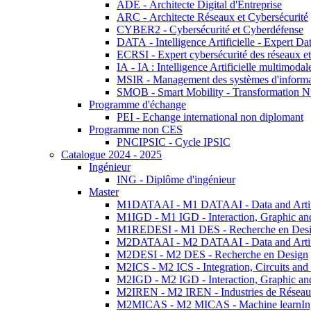
ADE - Architecte Digital d'Entreprise
ARC - Architecte Réseaux et Cybersécurité
CYBER2 - Cybersécurité et Cyberdéfense
DATA - Intelligence Artificielle - Expert 
ECRSI - Expert cybersécurité des réseaux et
IA - IA : Intelligence Artificielle multimoda
MSIR - Management des systèmes d'informa
SMOB - Smart Mobility - Transformation N
Programme d'échange
PEI - Echange international non diplomant
Programme non CES
PNCIPSIC - Cycle IPSIC
Catalogue 2024 - 2025
Ingénieur
ING - Diplôme d'ingénieur
Master
M1DATAAI - M1 DATAAI - Data and Artific
M1IGD - M1 IGD - Interaction, Graphic an
M1REDESI - M1 DES - Recherche en Des
M2DATAAI - M2 DATAAI - Data and Artific
M2DESI - M2 DES - Recherche en Design
M2ICS - M2 ICS - Integration, Circuits and
M2IGD - M2 IGD - Interaction, Graphic an
M2IREN - M2 IREN - Industries de Réseau
M2MICAS - M2 MICAS - Machine learnIng