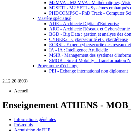
M2MVA - M2 MVA - Mathématiques, Vision
M2SETI - M2 SETI - Systèmes embarqués et 
PHDCOMPSC - PhD Track - Computer Sci
Mastère spécialisé
ADE - Architecte Digital d'Entreprise
ARC - Architecte Réseaux et Cybersécurité
BGD - Big Data : gestion et analyse des do
CYBER2 - Cybersécurité et Cyberdéfense
ECRSI - Expert cybersécurité des réseaux et
IA - IA : Intelligence Artificielle
MSIR - Management des systèmes d'informa
SMOB - Smart Mobility - Transformation N
Programme d'échange
PEI - Echange international non diplomant
2.12.20 (803)
Accueil
Enseignement ATHENS
-
MOB_
Informations générales
Pré-requis
Acquisition de l'UE