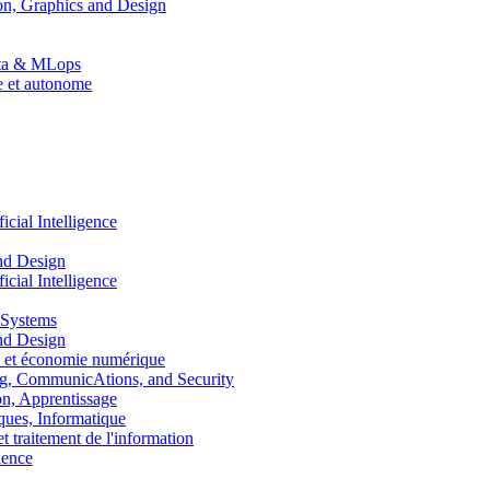
n, Graphics and Design
Data & MLops
le et autonome
ial Intelligence
nd Design
ial Intelligence
 Systems
nd Design
 et économie numérique
, CommunicAtions, and Security
, Apprentissage
ues, Informatique
traitement de l'information
ence