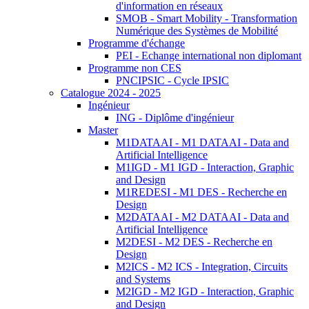
d'information en réseaux
SMOB - Smart Mobility - Transformation
Numérique des Systèmes de Mobilité
Programme d'échange
PEI - Echange international non diplomant
Programme non CES
PNCIPSIC - Cycle IPSIC
Catalogue 2024 - 2025
Ingénieur
ING - Diplôme d'ingénieur
Master
M1DATAAI - M1 DATAAI - Data and
Artificial Intelligence
M1IGD - M1 IGD - Interaction, Graphic
and Design
M1REDESI - M1 DES - Recherche en
Design
M2DATAAI - M2 DATAAI - Data and
Artificial Intelligence
M2DESI - M2 DES - Recherche en
Design
M2ICS - M2 ICS - Integration, Circuits
and Systems
M2IGD - M2 IGD - Interaction, Graphic
and Design