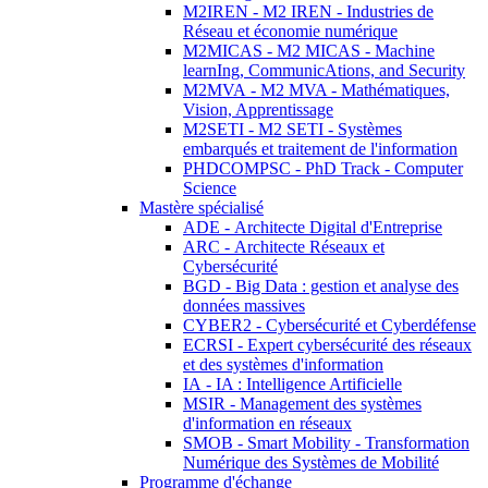
M2IREN - M2 IREN - Industries de
Réseau et économie numérique
M2MICAS - M2 MICAS - Machine
learnIng, CommunicAtions, and Security
M2MVA - M2 MVA - Mathématiques,
Vision, Apprentissage
M2SETI - M2 SETI - Systèmes
embarqués et traitement de l'information
PHDCOMPSC - PhD Track - Computer
Science
Mastère spécialisé
ADE - Architecte Digital d'Entreprise
ARC - Architecte Réseaux et
Cybersécurité
BGD - Big Data : gestion et analyse des
données massives
CYBER2 - Cybersécurité et Cyberdéfense
ECRSI - Expert cybersécurité des réseaux
et des systèmes d'information
IA - IA : Intelligence Artificielle
MSIR - Management des systèmes
d'information en réseaux
SMOB - Smart Mobility - Transformation
Numérique des Systèmes de Mobilité
Programme d'échange