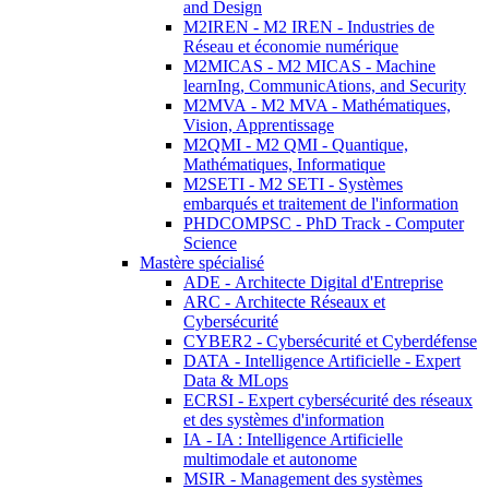
and Design
M2IREN - M2 IREN - Industries de
Réseau et économie numérique
M2MICAS - M2 MICAS - Machine
learnIng, CommunicAtions, and Security
M2MVA - M2 MVA - Mathématiques,
Vision, Apprentissage
M2QMI - M2 QMI - Quantique,
Mathématiques, Informatique
M2SETI - M2 SETI - Systèmes
embarqués et traitement de l'information
PHDCOMPSC - PhD Track - Computer
Science
Mastère spécialisé
ADE - Architecte Digital d'Entreprise
ARC - Architecte Réseaux et
Cybersécurité
CYBER2 - Cybersécurité et Cyberdéfense
DATA - Intelligence Artificielle - Expert
Data & MLops
ECRSI - Expert cybersécurité des réseaux
et des systèmes d'information
IA - IA : Intelligence Artificielle
multimodale et autonome
MSIR - Management des systèmes