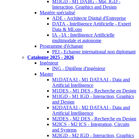
M1IGD - M1 DAIIG - Maj. IGD -
Interaction, Graphics and Design
Mastère spécialisé
ADE - Architecte Digital d'Entreprise
DATA - Intelligence Artificielle - Expert
Data & MLops
IA - IA : Intelligence Artificielle
multimodale et autonome
Programme d'échange
PEI - Echange international non diplomant
Catalogue 2025 - 2026
Ingénieur
ING - Diplôme d'ingénieur
Master
M1DATAAI - M1 DATAAI - Data and
Artificial Intelligence
M1DES - M1 DES - Recherche en Design
M1IGD - M1 IGD - Interaction, Graphics
and Design
M2DATAAI - M2 DATAAI - Data and
Artificial Intelligence
M2DES - M2 DES - Recherche en Design
M2ICS - M2 ICS - Integration, Circuits
and Systems
M2IGD - M2 IGD - Interaction, Graphics