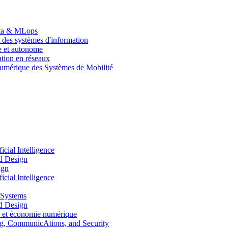
Data & MLops
 des systèmes d'information
le et autonome
tion en réseaux
umérique des Systèmes de Mobilité
ial Intelligence
d Design
ign
ial Intelligence
 Systems
d Design
 et économie numérique
, CommunicAtions, and Security