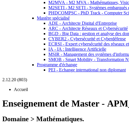
M2MVA - M2 MVA - Mathématiques, Vision
M2SETI - M2 SETI - Systèmes embarqués et 
PHDCOMPSC - PhD Track - Computer Sci
Mastère spécialisé
ADE - Architecte Digital d'Entreprise
ARC - Architecte Réseaux et Cybersécurité
BGD - Big Data : gestion et analyse des do
CYBER2 - Cybersécurité et Cyberdéfense
ECRSI - Expert cybersécurité des réseaux et
IA - IA : Intelligence Artificielle
MSIR - Management des systèmes d'informa
SMOB - Smart Mobility - Transformation N
Programme d'échange
PEI - Echange international non diplomant
2.12.20 (803)
Accueil
Enseignement de Master
-
APM_
Domaine > Mathématiques.