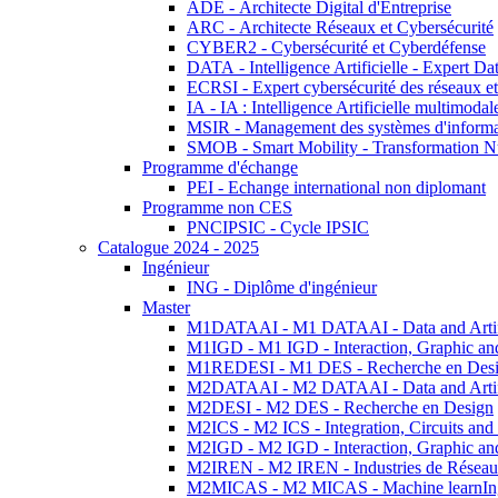
ADE - Architecte Digital d'Entreprise
ARC - Architecte Réseaux et Cybersécurité
CYBER2 - Cybersécurité et Cyberdéfense
DATA - Intelligence Artificielle - Expert 
ECRSI - Expert cybersécurité des réseaux et
IA - IA : Intelligence Artificielle multimoda
MSIR - Management des systèmes d'informa
SMOB - Smart Mobility - Transformation N
Programme d'échange
PEI - Echange international non diplomant
Programme non CES
PNCIPSIC - Cycle IPSIC
Catalogue 2024 - 2025
Ingénieur
ING - Diplôme d'ingénieur
Master
M1DATAAI - M1 DATAAI - Data and Artific
M1IGD - M1 IGD - Interaction, Graphic an
M1REDESI - M1 DES - Recherche en Des
M2DATAAI - M2 DATAAI - Data and Artific
M2DESI - M2 DES - Recherche en Design
M2ICS - M2 ICS - Integration, Circuits and
M2IGD - M2 IGD - Interaction, Graphic an
M2IREN - M2 IREN - Industries de Réseau
M2MICAS - M2 MICAS - Machine learnIng