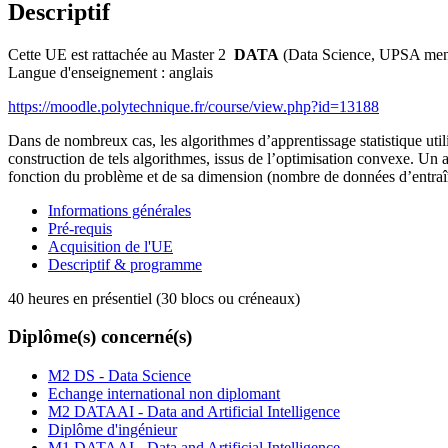
Descriptif
Cette UE est rattachée au Master 2
DATA
(Data Science, UPSA ment
Langue d'enseignement : anglais
https://moodle.polytechnique.fr/course/view.php?id=13188
Dans de nombreux cas, les algorithmes d’apprentissage statistique utili
construction de tels algorithmes, issus de l’optimisation convexe. Un a
fonction du problème et de sa dimension (nombre de données d’entraî
Informations générales
Pré-requis
Acquisition de l'UE
Descriptif & programme
40 heures en présentiel (30 blocs ou créneaux)
Diplôme(s) concerné(s)
M2 DS - Data Science
Echange international non diplomant
M2 DATAAI - Data and Artificial Intelligence
Diplôme d'ingénieur
M1 DATAAI - Data and Artificial Intelligence