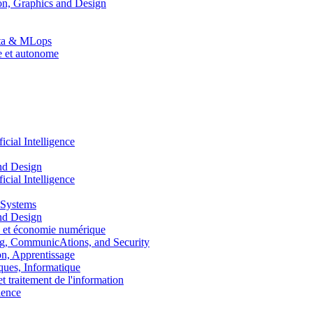
n, Graphics and Design
Data & MLops
le et autonome
ial Intelligence
nd Design
ial Intelligence
 Systems
nd Design
 et économie numérique
, CommunicAtions, and Security
, Apprentissage
ues, Informatique
traitement de l'information
ence