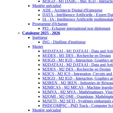
M1IGD - M1 DAIIG - Maj. IGD - Interactio
Mastère spécialisé
ADE - Architecte Digital d'Entreprise
DATA - Intelligence Artificielle - Expert 
IA - IA : Intelligence Artificielle multimoda
Programme d'échange
PEI - Echange international non diplomant
Catalogue 2025 - 2026
Ingénieur
ING - Diplôme d'ingénieur
Master
M1DATAAI - M1 DATAAI - Data and Artific
M1DES - M1 DES - Recherche en Design
M1IGD - M1 IGD - Interaction, Graphics a
M2DATAAI - M2 DATAAI - Data and Artific
M2DES - M2 DES - Recherche en Design
M2ICS - M2 ICS - Integration, Circuits and
M2IGD - M2 IGD - Interaction, Graphics a
M2IREN - M2 IREN - Industries de Réseau
M2MICAS - M2 MICAS - Machine learnIng
M2MVA - M2 MVA - Mathématiques, Vision
M2QMI - M2 QMI - Quantique, Mathématiq
M2SETI - M2 SETI - Systèmes embarqués et 
PHDCOMPSC - PhD Track - Computer Sci
Mastère spécialisé