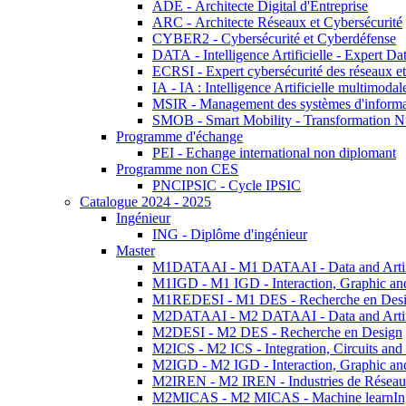
ADE - Architecte Digital d'Entreprise
ARC - Architecte Réseaux et Cybersécurité
CYBER2 - Cybersécurité et Cyberdéfense
DATA - Intelligence Artificielle - Expert 
ECRSI - Expert cybersécurité des réseaux et
IA - IA : Intelligence Artificielle multimoda
MSIR - Management des systèmes d'informa
SMOB - Smart Mobility - Transformation N
Programme d'échange
PEI - Echange international non diplomant
Programme non CES
PNCIPSIC - Cycle IPSIC
Catalogue 2024 - 2025
Ingénieur
ING - Diplôme d'ingénieur
Master
M1DATAAI - M1 DATAAI - Data and Artific
M1IGD - M1 IGD - Interaction, Graphic an
M1REDESI - M1 DES - Recherche en Des
M2DATAAI - M2 DATAAI - Data and Artific
M2DESI - M2 DES - Recherche en Design
M2ICS - M2 ICS - Integration, Circuits and
M2IGD - M2 IGD - Interaction, Graphic an
M2IREN - M2 IREN - Industries de Réseau
M2MICAS - M2 MICAS - Machine learnIng