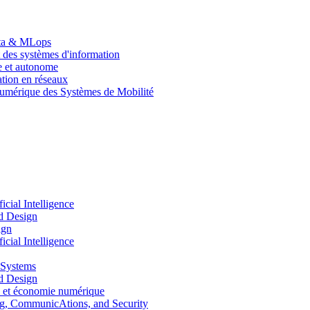
Data & MLops
 des systèmes d'information
le et autonome
tion en réseaux
umérique des Systèmes de Mobilité
ial Intelligence
d Design
ign
ial Intelligence
 Systems
d Design
 et économie numérique
, CommunicAtions, and Security