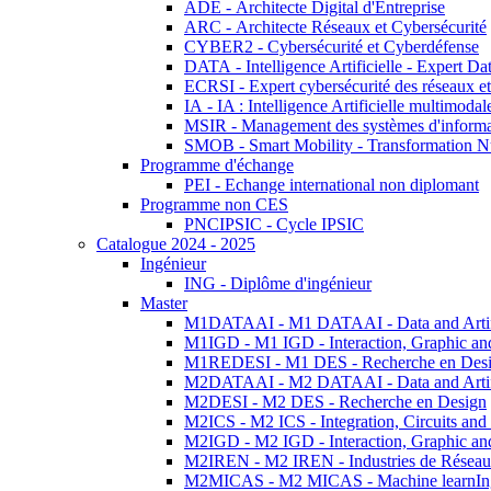
ADE - Architecte Digital d'Entreprise
ARC - Architecte Réseaux et Cybersécurité
CYBER2 - Cybersécurité et Cyberdéfense
DATA - Intelligence Artificielle - Expert 
ECRSI - Expert cybersécurité des réseaux et
IA - IA : Intelligence Artificielle multimoda
MSIR - Management des systèmes d'informa
SMOB - Smart Mobility - Transformation N
Programme d'échange
PEI - Echange international non diplomant
Programme non CES
PNCIPSIC - Cycle IPSIC
Catalogue 2024 - 2025
Ingénieur
ING - Diplôme d'ingénieur
Master
M1DATAAI - M1 DATAAI - Data and Artific
M1IGD - M1 IGD - Interaction, Graphic an
M1REDESI - M1 DES - Recherche en Des
M2DATAAI - M2 DATAAI - Data and Artific
M2DESI - M2 DES - Recherche en Design
M2ICS - M2 ICS - Integration, Circuits and
M2IGD - M2 IGD - Interaction, Graphic an
M2IREN - M2 IREN - Industries de Réseau
M2MICAS - M2 MICAS - Machine learnIng