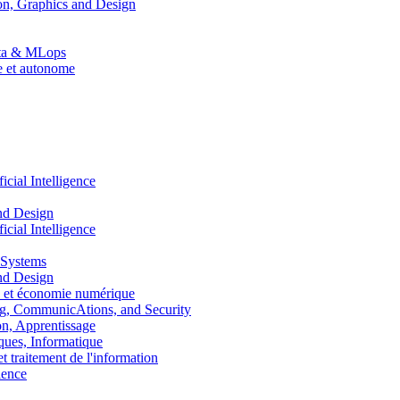
n, Graphics and Design
Data & MLops
le et autonome
ial Intelligence
nd Design
ial Intelligence
 Systems
nd Design
 et économie numérique
, CommunicAtions, and Security
, Apprentissage
ues, Informatique
traitement de l'information
ence