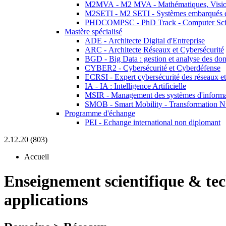
M2MVA - M2 MVA - Mathématiques, Vision
M2SETI - M2 SETI - Systèmes embarqués et 
PHDCOMPSC - PhD Track - Computer Sci
Mastère spécialisé
ADE - Architecte Digital d'Entreprise
ARC - Architecte Réseaux et Cybersécurité
BGD - Big Data : gestion et analyse des do
CYBER2 - Cybersécurité et Cyberdéfense
ECRSI - Expert cybersécurité des réseaux et
IA - IA : Intelligence Artificielle
MSIR - Management des systèmes d'informa
SMOB - Smart Mobility - Transformation N
Programme d'échange
PEI - Echange international non diplomant
2.12.20 (803)
Accueil
Enseignement scientifique & te
applications