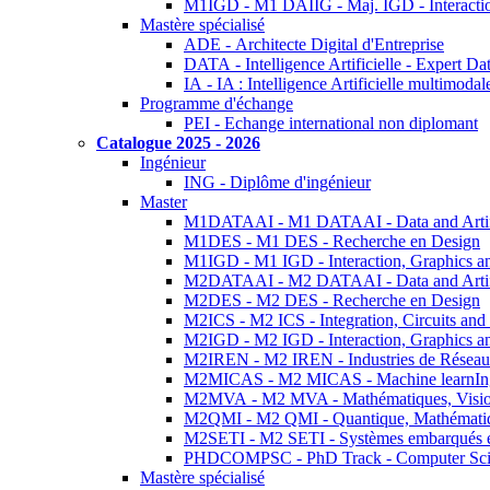
M1IGD - M1 DAIIG - Maj. IGD - Interactio
Mastère spécialisé
ADE - Architecte Digital d'Entreprise
DATA - Intelligence Artificielle - Expert 
IA - IA : Intelligence Artificielle multimoda
Programme d'échange
PEI - Echange international non diplomant
Catalogue 2025 - 2026
Ingénieur
ING - Diplôme d'ingénieur
Master
M1DATAAI - M1 DATAAI - Data and Artific
M1DES - M1 DES - Recherche en Design
M1IGD - M1 IGD - Interaction, Graphics a
M2DATAAI - M2 DATAAI - Data and Artific
M2DES - M2 DES - Recherche en Design
M2ICS - M2 ICS - Integration, Circuits and
M2IGD - M2 IGD - Interaction, Graphics a
M2IREN - M2 IREN - Industries de Réseau
M2MICAS - M2 MICAS - Machine learnIng
M2MVA - M2 MVA - Mathématiques, Vision
M2QMI - M2 QMI - Quantique, Mathématiq
M2SETI - M2 SETI - Systèmes embarqués et 
PHDCOMPSC - PhD Track - Computer Sci
Mastère spécialisé