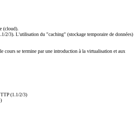
e (cloud).
/2/3). L'utilisation du "caching" (stockage temporaire de données)
cours se termine par une introduction à la virtualisation et aux
HTTP (1.1/2/3)
)