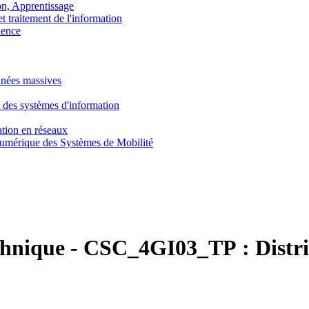
, Apprentissage
traitement de l'information
ence
nnées massives
 des systèmes d'information
tion en réseaux
umérique des Systèmes de Mobilité
chnique
-
CSC_4GI03_TP :
Distr