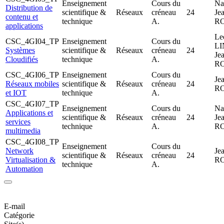
Enseignement
Cours du
Na
Distribution de
scientifique &
Réseaux
créneau
24
Je
contenu et
technique
A.
R
applications
Le
CSC_4GI04_TP
Enseignement
Cours du
L
Systèmes
scientifique &
Réseaux
créneau
24
Je
Cloudifiés
technique
A.
R
CSC_4GI06_TP
Enseignement
Cours du
Je
Réseaux mobiles
scientifique &
Réseaux
créneau
24
R
et IOT
technique
A.
CSC_4GI07_TP
Enseignement
Cours du
Na
Applications et
scientifique &
Réseaux
créneau
24
Je
services
technique
A.
R
multimedia
CSC_4GI08_TP
Enseignement
Cours du
Network
Je
scientifique &
Réseaux
créneau
24
Virtualisation &
R
technique
A.
Automation
E-mail
Catégorie