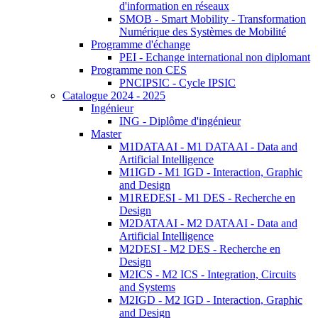
d'information en réseaux
SMOB - Smart Mobility - Transformation
Numérique des Systèmes de Mobilité
Programme d'échange
PEI - Echange international non diplomant
Programme non CES
PNCIPSIC - Cycle IPSIC
Catalogue 2024 - 2025
Ingénieur
ING - Diplôme d'ingénieur
Master
M1DATAAI - M1 DATAAI - Data and
Artificial Intelligence
M1IGD - M1 IGD - Interaction, Graphic
and Design
M1REDESI - M1 DES - Recherche en
Design
M2DATAAI - M2 DATAAI - Data and
Artificial Intelligence
M2DESI - M2 DES - Recherche en
Design
M2ICS - M2 ICS - Integration, Circuits
and Systems
M2IGD - M2 IGD - Interaction, Graphic
and Design