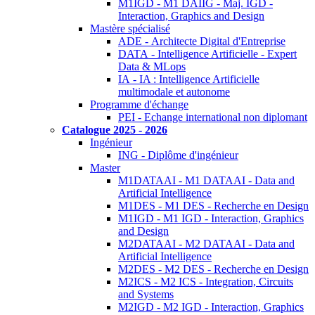
M1IGD - M1 DAIIG - Maj. IGD -
Interaction, Graphics and Design
Mastère spécialisé
ADE - Architecte Digital d'Entreprise
DATA - Intelligence Artificielle - Expert
Data & MLops
IA - IA : Intelligence Artificielle
multimodale et autonome
Programme d'échange
PEI - Echange international non diplomant
Catalogue 2025 - 2026
Ingénieur
ING - Diplôme d'ingénieur
Master
M1DATAAI - M1 DATAAI - Data and
Artificial Intelligence
M1DES - M1 DES - Recherche en Design
M1IGD - M1 IGD - Interaction, Graphics
and Design
M2DATAAI - M2 DATAAI - Data and
Artificial Intelligence
M2DES - M2 DES - Recherche en Design
M2ICS - M2 ICS - Integration, Circuits
and Systems
M2IGD - M2 IGD - Interaction, Graphics