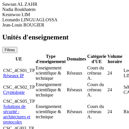
Sawsan AL ZAHR
Nadia Boukhatem
Keunwoo LIM
Leonardo LINGUAGLOSSA
Jean-Louis ROUGIER
Unités d'enseignement
Filtres
Type
Catégorie
Volume
UE
Domaines
d'enseignement
d'UE
horaire
Enseignement
Cours du
CSC_4CS01_TP
Le
scientifique &
Réseaux
créneau
24
Réseaux IP
L
technique
A.
Enseignement
Cours du
CSC_4CS02_TP
Sé
scientifique &
Réseaux
créneau
24
Cryptologie
C
technique
A.
CSC_4CS05_TP
Solutions de
Enseignement
Cours du
sécurité :
scientifique &
Réseaux
créneau
24
Ri
architectures et
technique
A.
protocoles
CSC_4GI03_TP