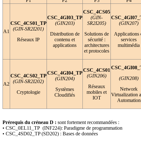
P1
P2
P3
P4
CSC_4CS05
CSC_4GI03_TP
(GIN-
CSC_4GI07_
CSC_4CS01_TP
(GIN203)
SR2I205)
(GIN207)
(GIN-SR2I201)
A1
Distribution de
Solutions de
Applications 
Réseaux IP
contenu et
sécurité :
services
applications
architectures
multimédia
et protocoles
CSC_4GI08_
CSC_4CS01
CSC_4GI04_TP
CSC_4CS02_TP
(GIN206)
(GIN208)
(GIN204)
(GIN-SR2I202)
A2
Réseaux
Network
Systèmes
Cryptologie
mobiles et
Virtualization 
Cloudifiés
IOT
Automation
Prérequis du créneau D :
sont fortement recommandées :
• CSC_0EL11_TP (INF224): Paradigme de programmation
• CSC_4SD02_TP (SD202) : Bases de données