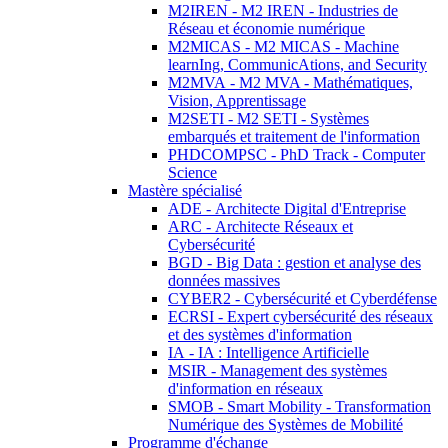
M2IREN - M2 IREN - Industries de
Réseau et économie numérique
M2MICAS - M2 MICAS - Machine
learnIng, CommunicAtions, and Security
M2MVA - M2 MVA - Mathématiques,
Vision, Apprentissage
M2SETI - M2 SETI - Systèmes
embarqués et traitement de l'information
PHDCOMPSC - PhD Track - Computer
Science
Mastère spécialisé
ADE - Architecte Digital d'Entreprise
ARC - Architecte Réseaux et
Cybersécurité
BGD - Big Data : gestion et analyse des
données massives
CYBER2 - Cybersécurité et Cyberdéfense
ECRSI - Expert cybersécurité des réseaux
et des systèmes d'information
IA - IA : Intelligence Artificielle
MSIR - Management des systèmes
d'information en réseaux
SMOB - Smart Mobility - Transformation
Numérique des Systèmes de Mobilité
Programme d'échange