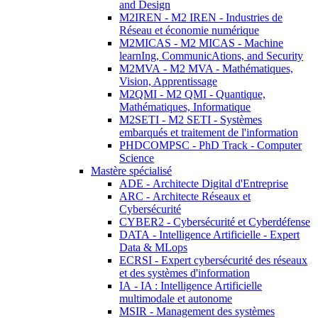
and Design
M2IREN - M2 IREN - Industries de
Réseau et économie numérique
M2MICAS - M2 MICAS - Machine
learnIng, CommunicAtions, and Security
M2MVA - M2 MVA - Mathématiques,
Vision, Apprentissage
M2QMI - M2 QMI - Quantique,
Mathématiques, Informatique
M2SETI - M2 SETI - Systèmes
embarqués et traitement de l'information
PHDCOMPSC - PhD Track - Computer
Science
Mastère spécialisé
ADE - Architecte Digital d'Entreprise
ARC - Architecte Réseaux et
Cybersécurité
CYBER2 - Cybersécurité et Cyberdéfense
DATA - Intelligence Artificielle - Expert
Data & MLops
ECRSI - Expert cybersécurité des réseaux
et des systèmes d'information
IA - IA : Intelligence Artificielle
multimodale et autonome
MSIR - Management des systèmes