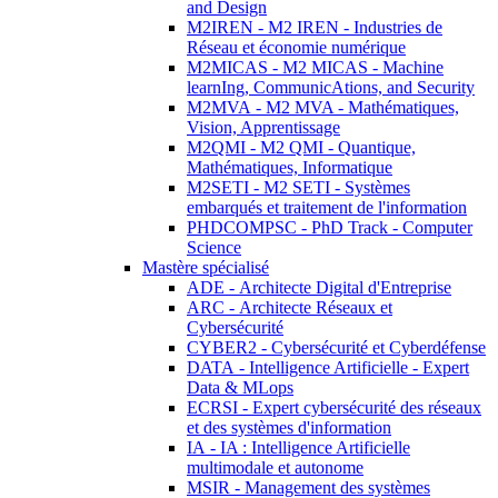
and Design
M2IREN - M2 IREN - Industries de
Réseau et économie numérique
M2MICAS - M2 MICAS - Machine
learnIng, CommunicAtions, and Security
M2MVA - M2 MVA - Mathématiques,
Vision, Apprentissage
M2QMI - M2 QMI - Quantique,
Mathématiques, Informatique
M2SETI - M2 SETI - Systèmes
embarqués et traitement de l'information
PHDCOMPSC - PhD Track - Computer
Science
Mastère spécialisé
ADE - Architecte Digital d'Entreprise
ARC - Architecte Réseaux et
Cybersécurité
CYBER2 - Cybersécurité et Cyberdéfense
DATA - Intelligence Artificielle - Expert
Data & MLops
ECRSI - Expert cybersécurité des réseaux
et des systèmes d'information
IA - IA : Intelligence Artificielle
multimodale et autonome
MSIR - Management des systèmes