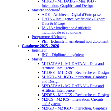
M1IGD - M1 DAIIG - Maj. IGD -
Interaction, Graphics and Design
Mastère spécialisé
ADE - Architecte Digital d'Entreprise
DATA - Intelligence Artificielle - Expert
Data & MLops
IA - IA : Intelligence Artificielle
multimodale et autonome
Programme d'échange
PEI - Echange international non diplomant
Catalogue 2025 - 2026
Ingénieur
ING - Diplôme d'ingénieur
Master
M1DATAAI - M1 DATAAI - Data and
Artificial Intelligence
M1DES - M1 DES - Recherche en Design
M1IGD - M1 IGD - Interaction, Graphics
and Design
M2DATAAI - M2 DATAAI - Data and
Artificial Intelligence
M2DES - M2 DES - Recherche en Design
M2ICS - M2 ICS - Integration, Circuits
and Systems
M2IGD - M2 IGD - Interaction, Graphics