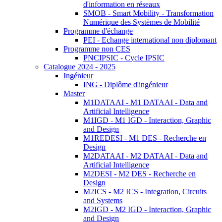
d'information en réseaux
SMOB - Smart Mobility - Transformation
Numérique des Systèmes de Mobilité
Programme d'échange
PEI - Echange international non diplomant
Programme non CES
PNCIPSIC - Cycle IPSIC
Catalogue 2024 - 2025
Ingénieur
ING - Diplôme d'ingénieur
Master
M1DATAAI - M1 DATAAI - Data and
Artificial Intelligence
M1IGD - M1 IGD - Interaction, Graphic
and Design
M1REDESI - M1 DES - Recherche en
Design
M2DATAAI - M2 DATAAI - Data and
Artificial Intelligence
M2DESI - M2 DES - Recherche en
Design
M2ICS - M2 ICS - Integration, Circuits
and Systems
M2IGD - M2 IGD - Interaction, Graphic
and Design