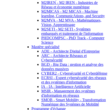
M2IREN - M2 IREN - Industries de
Réseau et économie numérique
M2MICAS - M2 MICAS - Machine
learnIng, CommunicAtions, and Security
M2MVA - M2 MVA - Mathématiques,
Vision, Apprentissage
M2SETI - M2 SETI - Systèmes
embarqués et traitement de l'information
PHDCOMPSC - PhD Track - Computer
Science
Mastère spécialisé
ADE - Architecte Digital d'Entreprise
ARC - Architecte Réseaux et
Cybersécurité
BGD - Big Data : gestion et analyse des
données massives
CYBER2 - Cybersécurité et Cyberdéfense
ECRSI - Expert cybersécurité des réseaux
et des systèmes d'information
IA - IA : Intelligence Artificielle
MSIR - Management des systèmes
d'information en réseaux
SMOB - Smart Mobility - Transformation
Numérique des Systèmes de Mobilité
Programme d'échange