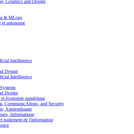
n, Graphics and Design
Data & MLops
le et autonome
ial Intelligence
nd Design
ial Intelligence
 Systems
nd Design
 et économie numérique
, CommunicAtions, and Security
, Apprentissage
ues, Informatique
traitement de l'information
ence