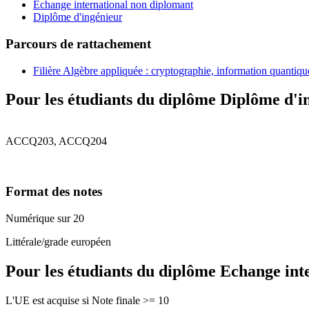
Echange international non diplomant
Diplôme d'ingénieur
Parcours de rattachement
Filière Algèbre appliquée : cryptographie, information quantiq
Pour les étudiants du diplôme
Diplôme d'i
ACCQ203, ACCQ204
Format des notes
Numérique sur 20
Littérale/grade européen
Pour les étudiants du diplôme
Echange int
L'UE est acquise si Note finale >= 10