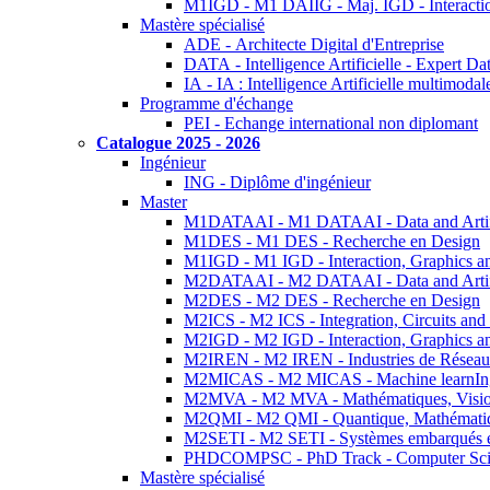
M1IGD - M1 DAIIG - Maj. IGD - Interactio
Mastère spécialisé
ADE - Architecte Digital d'Entreprise
DATA - Intelligence Artificielle - Expert 
IA - IA : Intelligence Artificielle multimoda
Programme d'échange
PEI - Echange international non diplomant
Catalogue 2025 - 2026
Ingénieur
ING - Diplôme d'ingénieur
Master
M1DATAAI - M1 DATAAI - Data and Artific
M1DES - M1 DES - Recherche en Design
M1IGD - M1 IGD - Interaction, Graphics a
M2DATAAI - M2 DATAAI - Data and Artific
M2DES - M2 DES - Recherche en Design
M2ICS - M2 ICS - Integration, Circuits and
M2IGD - M2 IGD - Interaction, Graphics a
M2IREN - M2 IREN - Industries de Réseau
M2MICAS - M2 MICAS - Machine learnIng
M2MVA - M2 MVA - Mathématiques, Vision
M2QMI - M2 QMI - Quantique, Mathématiq
M2SETI - M2 SETI - Systèmes embarqués et 
PHDCOMPSC - PhD Track - Computer Sci
Mastère spécialisé