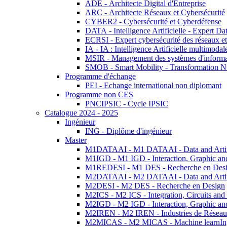
ADE - Architecte Digital d'Entreprise
ARC - Architecte Réseaux et Cybersécurité
CYBER2 - Cybersécurité et Cyberdéfense
DATA - Intelligence Artificielle - Expert 
ECRSI - Expert cybersécurité des réseaux et
IA - IA : Intelligence Artificielle multimoda
MSIR - Management des systèmes d'informa
SMOB - Smart Mobility - Transformation N
Programme d'échange
PEI - Echange international non diplomant
Programme non CES
PNCIPSIC - Cycle IPSIC
Catalogue 2024 - 2025
Ingénieur
ING - Diplôme d'ingénieur
Master
M1DATAAI - M1 DATAAI - Data and Artific
M1IGD - M1 IGD - Interaction, Graphic an
M1REDESI - M1 DES - Recherche en Des
M2DATAAI - M2 DATAAI - Data and Artific
M2DESI - M2 DES - Recherche en Design
M2ICS - M2 ICS - Integration, Circuits and
M2IGD - M2 IGD - Interaction, Graphic an
M2IREN - M2 IREN - Industries de Réseau
M2MICAS - M2 MICAS - Machine learnIng