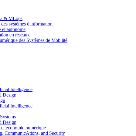
Data & MLops
 des systèmes d'information
le et autonome
tion en réseaux
umérique des Systèmes de Mobilité
ial Intelligence
d Design
ign
ial Intelligence
 Systems
d Design
 et économie numérique
, CommunicAtions, and Security