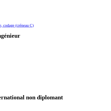
ue, codage (créneau C)
ngénieur
ernational non diplomant