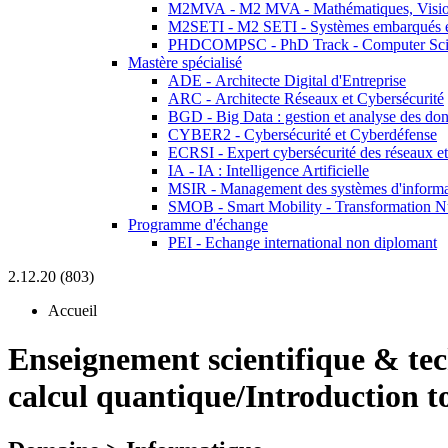
M2MVA - M2 MVA - Mathématiques, Vision
M2SETI - M2 SETI - Systèmes embarqués et 
PHDCOMPSC - PhD Track - Computer Sci
Mastère spécialisé
ADE - Architecte Digital d'Entreprise
ARC - Architecte Réseaux et Cybersécurité
BGD - Big Data : gestion et analyse des do
CYBER2 - Cybersécurité et Cyberdéfense
ECRSI - Expert cybersécurité des réseaux et
IA - IA : Intelligence Artificielle
MSIR - Management des systèmes d'informa
SMOB - Smart Mobility - Transformation N
Programme d'échange
PEI - Echange international non diplomant
2.12.20 (803)
Accueil
Enseignement scientifique & te
calcul quantique/Introduction