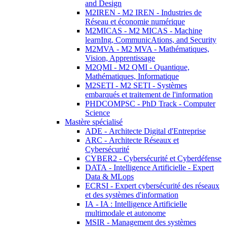
and Design
M2IREN - M2 IREN - Industries de
Réseau et économie numérique
M2MICAS - M2 MICAS - Machine
learnIng, CommunicAtions, and Security
M2MVA - M2 MVA - Mathématiques,
Vision, Apprentissage
M2QMI - M2 QMI - Quantique,
Mathématiques, Informatique
M2SETI - M2 SETI - Systèmes
embarqués et traitement de l'information
PHDCOMPSC - PhD Track - Computer
Science
Mastère spécialisé
ADE - Architecte Digital d'Entreprise
ARC - Architecte Réseaux et
Cybersécurité
CYBER2 - Cybersécurité et Cyberdéfense
DATA - Intelligence Artificielle - Expert
Data & MLops
ECRSI - Expert cybersécurité des réseaux
et des systèmes d'information
IA - IA : Intelligence Artificielle
multimodale et autonome
MSIR - Management des systèmes