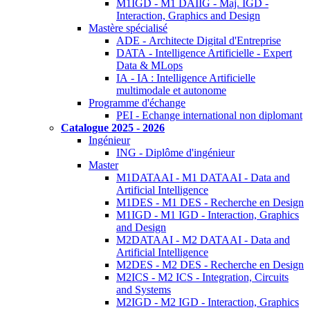
M1IGD - M1 DAIIG - Maj. IGD -
Interaction, Graphics and Design
Mastère spécialisé
ADE - Architecte Digital d'Entreprise
DATA - Intelligence Artificielle - Expert
Data & MLops
IA - IA : Intelligence Artificielle
multimodale et autonome
Programme d'échange
PEI - Echange international non diplomant
Catalogue 2025 - 2026
Ingénieur
ING - Diplôme d'ingénieur
Master
M1DATAAI - M1 DATAAI - Data and
Artificial Intelligence
M1DES - M1 DES - Recherche en Design
M1IGD - M1 IGD - Interaction, Graphics
and Design
M2DATAAI - M2 DATAAI - Data and
Artificial Intelligence
M2DES - M2 DES - Recherche en Design
M2ICS - M2 ICS - Integration, Circuits
and Systems
M2IGD - M2 IGD - Interaction, Graphics