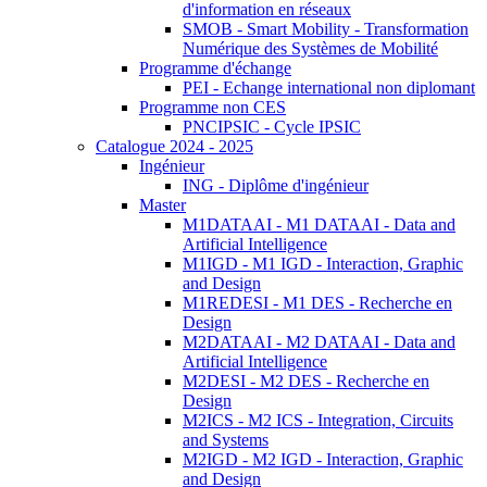
d'information en réseaux
SMOB - Smart Mobility - Transformation
Numérique des Systèmes de Mobilité
Programme d'échange
PEI - Echange international non diplomant
Programme non CES
PNCIPSIC - Cycle IPSIC
Catalogue 2024 - 2025
Ingénieur
ING - Diplôme d'ingénieur
Master
M1DATAAI - M1 DATAAI - Data and
Artificial Intelligence
M1IGD - M1 IGD - Interaction, Graphic
and Design
M1REDESI - M1 DES - Recherche en
Design
M2DATAAI - M2 DATAAI - Data and
Artificial Intelligence
M2DESI - M2 DES - Recherche en
Design
M2ICS - M2 ICS - Integration, Circuits
and Systems
M2IGD - M2 IGD - Interaction, Graphic
and Design