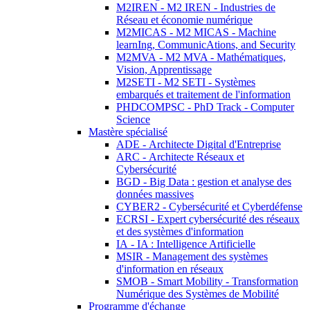
M2IREN - M2 IREN - Industries de
Réseau et économie numérique
M2MICAS - M2 MICAS - Machine
learnIng, CommunicAtions, and Security
M2MVA - M2 MVA - Mathématiques,
Vision, Apprentissage
M2SETI - M2 SETI - Systèmes
embarqués et traitement de l'information
PHDCOMPSC - PhD Track - Computer
Science
Mastère spécialisé
ADE - Architecte Digital d'Entreprise
ARC - Architecte Réseaux et
Cybersécurité
BGD - Big Data : gestion et analyse des
données massives
CYBER2 - Cybersécurité et Cyberdéfense
ECRSI - Expert cybersécurité des réseaux
et des systèmes d'information
IA - IA : Intelligence Artificielle
MSIR - Management des systèmes
d'information en réseaux
SMOB - Smart Mobility - Transformation
Numérique des Systèmes de Mobilité
Programme d'échange